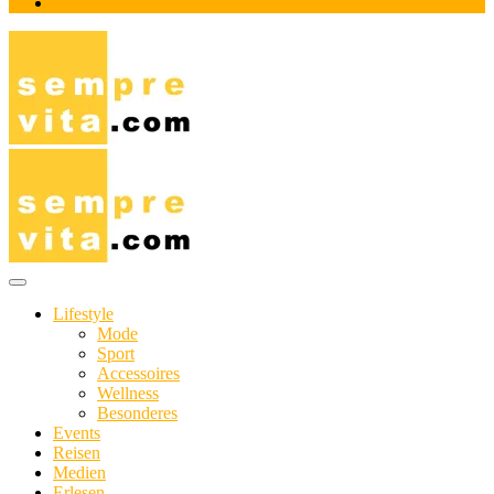
Impressum
Das Online-Magazin für Genießer mit aktivem Lebensstil
sempre-vita.com
Lifestyle
Mode
Sport
Accessoires
Wellness
Besonderes
Events
Reisen
Medien
Erlesen