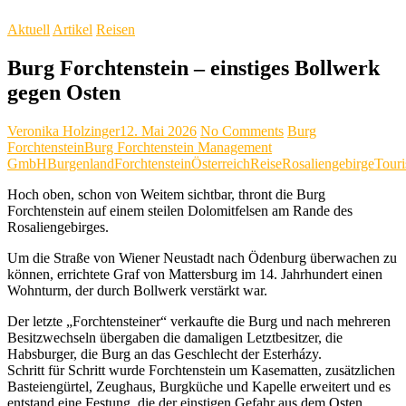
Aktuell
Artikel
Reisen
Burg Forchtenstein – einstiges Bollwerk
gegen Osten
Veronika Holzinger
12. Mai 2026
No Comments
Burg
Forchtenstein
Burg Forchtenstein Management
GmbH
Burgenland
Forchtenstein
Österreich
Reise
Rosaliengebirge
Touri
Hoch oben, schon von Weitem sichtbar, thront die Burg
Forchtenstein auf einem steilen Dolomitfelsen am Rande des
Rosaliengebirges.
Um die Straße von Wiener Neustadt nach Ödenburg überwachen zu
können, errichtete Graf von Mattersburg im 14. Jahrhundert einen
Wohnturm, der durch Bollwerk verstärkt war.
Der letzte „Forchtensteiner“ verkaufte die Burg und nach mehreren
Besitzwechseln übergaben die damaligen Letztbesitzer, die
Habsburger, die Burg an das Geschlecht der Esterházy.
Schritt für Schritt wurde Forchtenstein um Kasematten, zusätzlichen
Basteiengürtel, Zeughaus, Burgküche und Kapelle erweitert und es
entstand eine Festung, die der einstigen Gefahr aus dem Osten