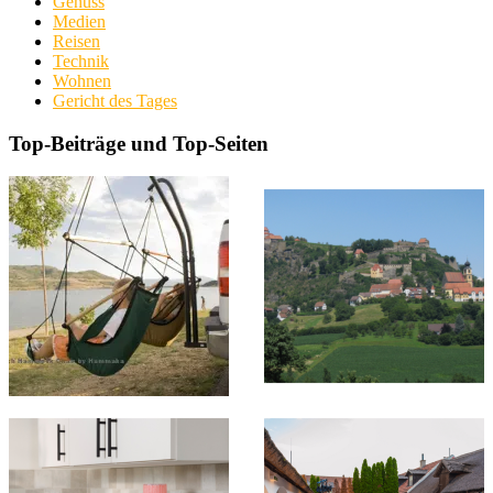
Genuss
Medien
Reisen
Technik
Wohnen
Gericht des Tages
Top-Beiträge und Top-Seiten