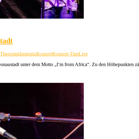
tadt
Theessink
Insingizi
Konzert
Konzert-Tipp
Live
onaustadt unter dem Motto „I‘m from Africa“. Zu den Höhepunkten zäh