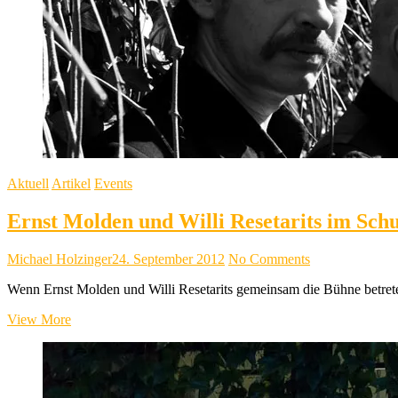
Aktuell
Artikel
Events
Ernst Molden und Willi Resetarits im Sch
Michael Holzinger
24. September 2012
No Comments
Wenn Ernst Molden und Willi Resetarits gemeinsam die Bühne betreten
Ernst
View More
Molden
und
Willi
Resetarits