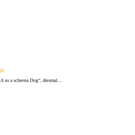
its
„A so a scheena Dog“, diesmal…