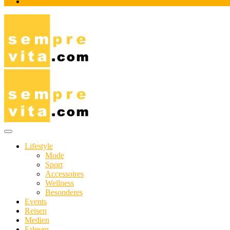
Impressum
Das Online-Magazin für Genießer mit aktivem Lebensstil
sempre-vita.com
Lifestyle
Mode
Sport
Accessoires
Wellness
Besonderes
Events
Reisen
Medien
Erlesen