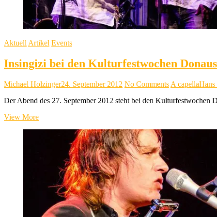
Aktuell
Artikel
Events
Insingizi bei den Kulturfestwochen Donaus
Michael Holzinger
24. September 2012
No Comments
A capella
Hans 
Der Abend des 27. September 2012 steht bei den Kulturfestwochen D
Insingizi
View More
bei
den
Kulturfestwochen
Donaustadt