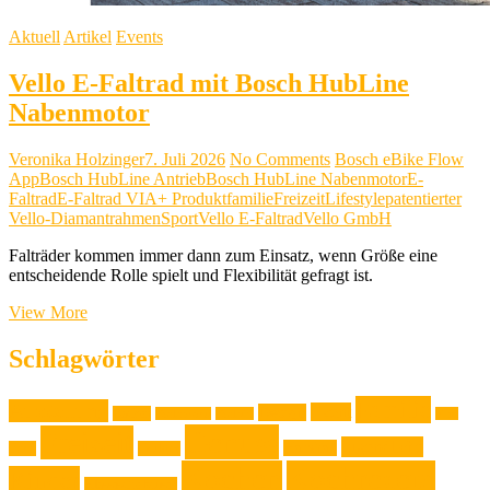
Aktuell
Artikel
Events
Vello E-Faltrad mit Bosch HubLine
Nabenmotor
Veronika Holzinger
7. Juli 2026
No Comments
Bosch eBike Flow
App
Bosch HubLine Antrieb
Bosch HubLine Nabenmotor
E-
Faltrad
E-Faltrad VIA+ Produktfamilie
Freizeit
Lifestyle
patentierter
Vello-Diamantrahmen
Sport
Vello E-Faltrad
Vello GmbH
Falträder kommen immer dann zum Einsatz, wenn Größe eine
entscheidende Rolle spielt und Flexibilität gefragt ist.
Vello
View More
E-
Faltrad
Schlagwörter
mit
Bosch
Familie
Ausstellung
HubLine
Event
Design
Backen
Backrezept
Backtip
Film
Nabenmotor
Genuss
Freizeit
Jugendliche
Haushalt
Foto
Gadget
Kochen
Kochrezept
Kinder
Klassische Musik