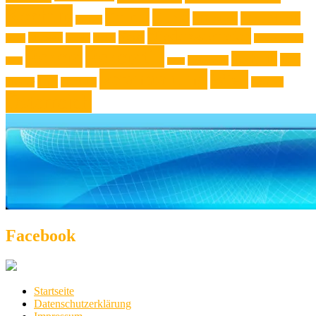
Kochtip
Kultur
Kunst
Lifestyle
Live-Musik
Konzert
Niederösterreich
News
Museen
Musik
Natur
Mode
Oberösterreich
Rezept
Rezepttip
Technik
Test
Steiermark
Reise
Sport
Veranstaltung
Wien
Tipp
Wohnen
Theater
Touristik
Österreich
Facebook
Startseite
Datenschutzerklärung