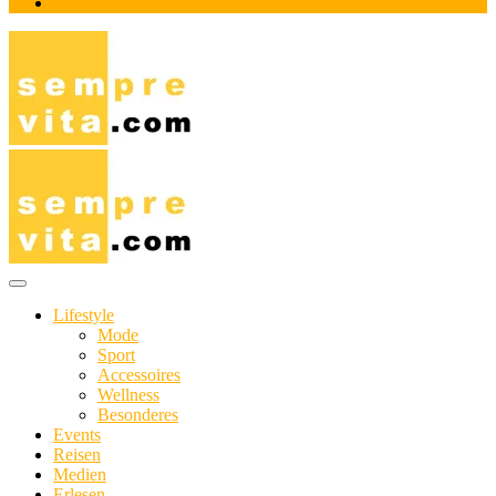
Impressum
Das Online-Magazin für Genießer mit aktivem Lebensstil
sempre-vita.com
Lifestyle
Mode
Sport
Accessoires
Wellness
Besonderes
Events
Reisen
Medien
Erlesen