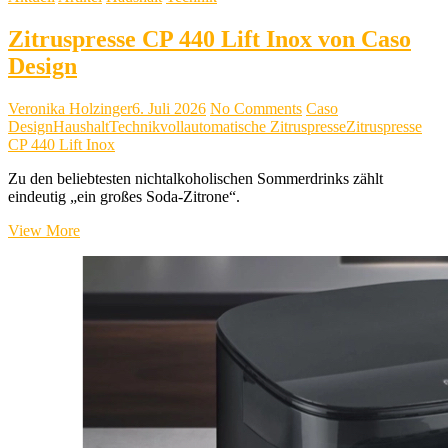
Zitruspresse CP 440 Lift Inox von Caso
Design
Veronika Holzinger
6. Juli 2026
No Comments
Caso
Design
Haushalt
Technik
vollautomatische Zitruspresse
Zitruspresse
CP 440 Lift Inox
Zu den beliebtesten nichtalkoholischen Sommerdrinks zählt
eindeutig „ein großes Soda-Zitrone“.
Zitruspresse
View More
CP
440
Lift
Inox
von
Caso
Design