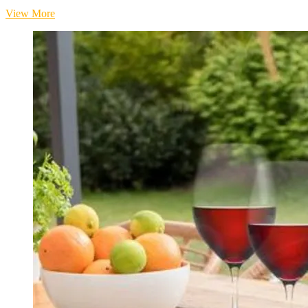
EspressoGourmet
View More
&
Grind
Siebträgermaschine
von
Caso
Design