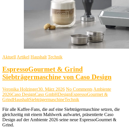
Aktuell
Artikel
Haushalt
Technik
EspressoGourmet & Grind
Siebträgermaschine von Caso Design
Veronika Holzinger
30. März 2026
No Comments
Ambiente
2026
Caso Design
Caso GmbH
Design
EspressoGourmet &
Grind
Haushalt
Siebträgermaschine
Technik
Für alle Kaffee-Fans, die auf eine Siebträgermaschine setzen, die
gleichzeitig mit einem Mahlwerk aufwartet, präsentierte Caso
Design auf der Ambiente 2026 seine neue EspressoGourmet &
Grind.