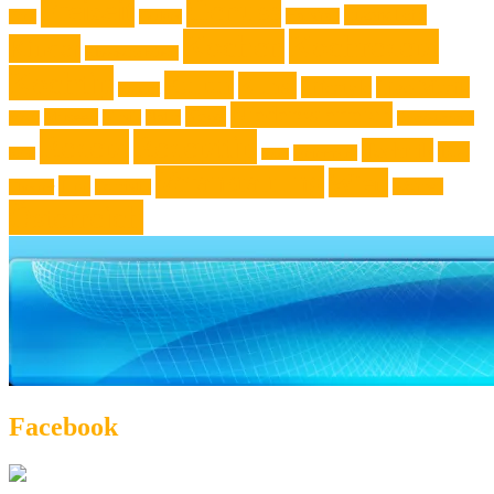
Genuss
Freizeit
Jugendliche
Haushalt
Foto
Gadget
Kochen
Kochrezept
Kinder
Klassische Musik
Kochtip
Kultur
Kunst
Lifestyle
Live-Musik
Konzert
Niederösterreich
News
Museen
Musik
Natur
Mode
Oberösterreich
Rezept
Rezepttip
Technik
Test
Steiermark
Reise
Sport
Veranstaltung
Wien
Tipp
Wohnen
Theater
Touristik
Österreich
Facebook