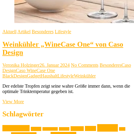
Aktuell
Artikel
Besonderes
Lifestyle
Weinkühler „WineCase One“ von Caso
Design
Veronika Holzinger
26. Januar 2024
No Comments
Besonderes
Caso
Design
Caso WineCase One
Black
Design
Gadget
Haushalt
Lifestyle
Weinkühler
Der edelste Tropfen zeigt seine wahre Größe immer dann, wenn die
optimale Trinktemperatur gegeben ist.
Weinkühler
View More
„WineCase
One“
Schlagwörter
von
Caso
Familie
Ausstellung
Design
Event
Design
Backen
Backrezept
Backtip
Film