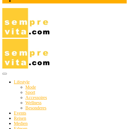
Impressum
Das Online-Magazin für Genießer mit aktivem Lebensstil
sempre-vita.com
Lifestyle
Mode
Sport
Accessoires
Wellness
Besonderes
Events
Reisen
Medien
Erlesen