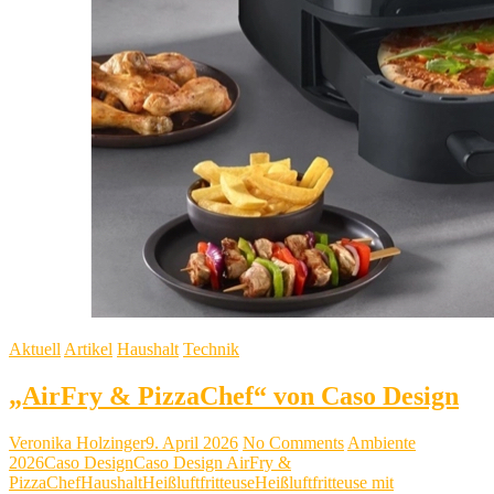
Aktuell
Artikel
Haushalt
Technik
„AirFry & PizzaChef“ von Caso Design
Veronika Holzinger
9. April 2026
No Comments
Ambiente
2026
Caso Design
Caso Design AirFry &
PizzaChef
Haushalt
Heißluftfritteuse
Heißluftfritteuse mit