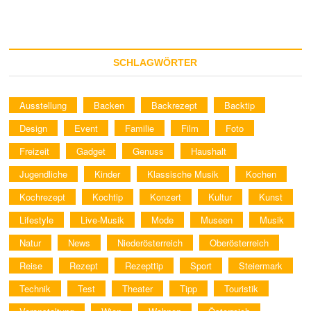
präsentiert
Philips
DesignLine
Edge
Smart
SCHLAGWÖRTER
TV
Ausstellung
Backen
Backrezept
Backtip
Design
Event
Familie
Film
Foto
Freizeit
Gadget
Genuss
Haushalt
Jugendliche
Kinder
Klassische Musik
Kochen
Kochrezept
Kochtip
Konzert
Kultur
Kunst
Lifestyle
Live-Musik
Mode
Museen
Musik
Natur
News
Niederösterreich
Oberösterreich
Reise
Rezept
Rezepttip
Sport
Steiermark
Technik
Test
Theater
Tipp
Touristik