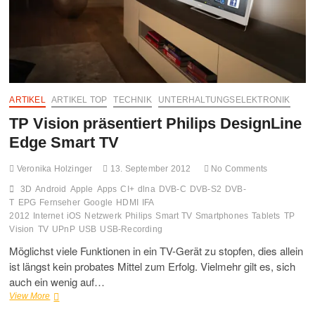
FO
MO
GA
ARTIKEL
ARTIKEL TOP
TECHNIK
UNTERHALTUNGSELEKTRONIK
UN
TP Vision präsentiert Philips DesignLine
HA
Edge Smart TV
Veronika Holzinger
13. September 2012
No Comments
3D
Android
Apple
Apps
CI+
dlna
DVB-C
DVB-S2
DVB-
T
EPG
Fernseher
Google
HDMI
IFA
2012
Internet
iOS
Netzwerk
Philips
Smart TV
Smartphones
Tablets
TP
Vision
TV
UPnP
USB
USB-Recording
Möglichst viele Funktionen in ein TV-Gerät zu stopfen, dies allein
ist längst kein probates Mittel zum Erfolg. Vielmehr gilt es, sich
auch ein wenig auf…
TP
View More
Vision