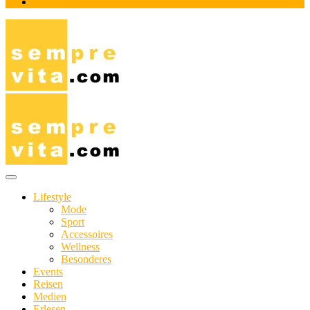
Impressum
Das Online-Magazin für Genießer mit aktivem Lebensstil
sempre-vita.com
Lifestyle
Mode
Sport
Accessoires
Wellness
Besonderes
Events
Reisen
Medien
Erlesen