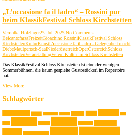
„L’occasione fa il ladro“ – Rossini pur
beim KlassikFestival Schloss Kirchstetten
Veronika Holzinger
25. Juli 2025
No Comments
Belcanto
farsa
Freizeit
Gioachino Rossini
KlassikFestival Schloss
Kirchstetten
Kultur
Kunst
L'occasione fa il ladro - Gelegenheit macht
Diebe
Maulpertsch-Saal
Niederösterreich
Oper
Österreich
Schloss
Kirchstetten
Veranstaltung
Verein Kultur im Schloss Kirchstetten
Das KlassikFestival Schloss Kirchstetten ist eine der wenigen
Sommerbühnen, die kaum gespielte Gustostückerl im Repertoire
hat.
„L’occasione
View More
fa
il
Schlagwörter
ladro“
–
Familie
Ausstellung
Rossini
Event
Design
Backen
Backrezept
Backtip
Film
pur
Genuss
Freizeit
Jugendliche
Haushalt
beim
Foto
Gadget
KlassikFestival
Kochen
Kochrezept
Kinder
Klassische Musik
Schloss