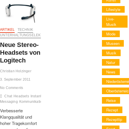
von
Lifestyle
Philips
für
Live-
starken
Musik
Sound
ARTIKEL
TECHNIK
und
Mode
UNTERHALTUNGSELEKTRONIK
gute
Kommunikation.
Museen
Neue Stereo-
Headsets von
Musik
Logitech
Natur
News
Christian Holzinger
3. September 2011
Niederösterre
No Comments
Oberösterreic
Chat
Headsets
Instant
Reise
Messaging
Kommunikation
Logitech
News
VoIP
Rezept
Verbesserte
Klangqualität und
Rezepttip
hoher Tragekomfort
Sport