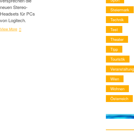
versprechen die
neuen Stereo-
Steiermark
Headsets für PCs
Technik
von Logitech.
Test
Neue
View More
Stereo-
Theater
Headsets
von
Tipp
Logitech
Touristik
Veranstaltung
Wien
Wohnen
Österreich