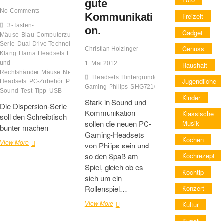
gute
No Comments
Kommunikati
Freizeit
3-Tasten-
on.
Gadget
Mäuse
Blau
Computerzubehör
Dispersion-
Serie
Dual Drive Technology
Grün
guten
Genuss
Christian Holzinger
Klang
Hama
Headsets
Lautsprecher
Lila
Links-
und
1. Mai 2012
Haushalt
Rechtshänder
Mäuse
News
Orange
Overhead-
Headsets
Hintergrundgeräuschen
Kommunika
Jugendliche
Headsets
PC-Zubehör
Plug and Play
satten
Gaming
Philips
SHG7210
SHG7980
SHG8000
Sound
Test
Tipp
USB
Kinder
Stark in Sound und
Die Dispersion-Serie
Kommunikation
Klassische
soll den Schreibtisch
sollen die neuen PC-
Musik
bunter machen
Gaming-Headsets
Kochen
Jetzt
View More
von Philips sein und
wird
so den Spaß am
Kochrezept
es
Spiel, gleich ob es
bunt
Kochtip
sich um ein
bei
Hama
Rollenspiel…
Konzert
Die
Kultur
View More
neuen
Kunst
Headsets