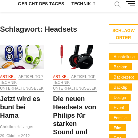
M
GERICHT DES TAGES
TECHNIK
e
n
u
Schlagwort:
Headsets
B
SCHLAGW
u
ÖRTER
t
t
Ausstellung
o
n
Backen
Backrezept
ARTIKEL
ARTIKEL TOP
ARTIKEL
ARTIKEL TOP
TECHNIK
TECHNIK
Backtip
UNTERHALTUNGSELEKTRONIK
UNTERHALTUNGSELEKTRONIK
Design
Jetzt wird es
Die neuen
bunt bei
Headsets von
Event
Hama
Philips für
Familie
starken
Christian Holzinger
Film
Sound und
29. Oktober 2012
Foto