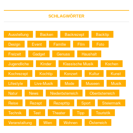
SCHLAGWÖRTER
Ausstellung
Backen
Backrezept
Backtip
Design
Event
Familie
Film
Foto
Freizeit
Gadget
Genuss
Haushalt
Jugendliche
Kinder
Klassische Musik
Kochen
Kochrezept
Kochtip
Konzert
Kultur
Kunst
Lifestyle
Live-Musik
Mode
Museen
Musik
Natur
News
Niederösterreich
Oberösterreich
Reise
Rezept
Rezepttip
Sport
Steiermark
Technik
Test
Theater
Tipp
Touristik
Veranstaltung
Wien
Wohnen
Österreich