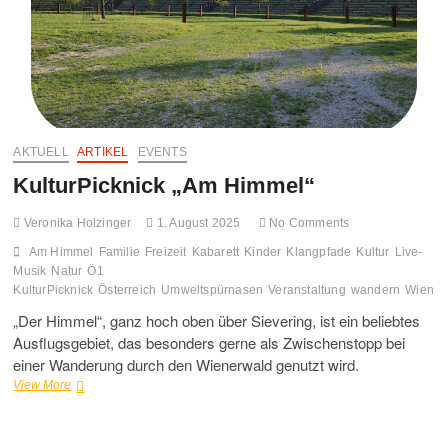
FO
MO
GA
AKTUELL
ARTIKEL
EVENTS
UN
KulturPicknick „Am Himmel“
HA
Veronika Holzinger
1. August 2025
No Comments
Am Himmel
Familie
Freizeit
Kabarett
Kinder
Klangpfade
Kultur
Live-
Musik
Natur
Ö1
KulturPicknick
Österreich
Umweltspürnasen
Veranstaltung
wandern
Wien
„Der Himmel“, ganz hoch oben über Sievering, ist ein beliebtes
Ausflugsgebiet, das besonders gerne als Zwischenstopp bei
einer Wanderung durch den Wienerwald genutzt wird.
KulturPicknick
View More
„Am
Himmel“