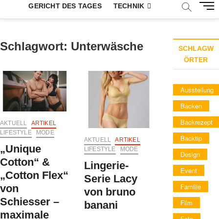
M
GERICHT DES TAGES
TECHNIK
e
n
u
Schlagwort:
Unterwäsche
B
SCHLAGW
u
ÖRTER
t
t
Ausstellung
o
n
Backen
Backrezept
AKTUELL
ARTIKEL
LIFESTYLE
MODE
Backtip
AKTUELL
ARTIKEL
„Unique
LIFESTYLE
MODE
Design
Cotton“ &
Lingerie-
Event
„Cotton Flex“
Serie Lacy
Familie
von
von bruno
Schiesser –
Film
banani
maximale
Foto