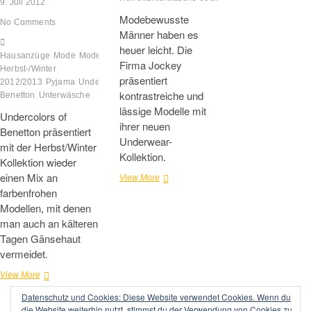
9. Juli 2012
Modebewusste
No Comments
Männer haben es
heuer leicht. Die
Hausanzüge
Mode
Modekollektion
Firma Jockey
Herbst-/Winter
präsentiert
2012/2013
Pyjama
Undercolors of
kontrastreiche und
Benetton
Unterwäsche
lässige Modelle mit
Undercolors of
ihrer neuen
Benetton präsentiert
Underwear-
mit der Herbst/Winter
Kollektion.
Kollektion wieder
einen Mix an
Lässig
View More
bunte
farbenfrohen
Underwear
Modellen, mit denen
von
man auch an kälteren
Jockey
Tagen Gänsehaut
für
vermeidet.
den
modebewussten
Wärmendes
View More
Mann
Darunter
Datenschutz und Cookies: Diese Website verwendet Cookies. Wenn du
–
die Website weiterhin nutzt, stimmst du der Verwendung von Cookies zu.