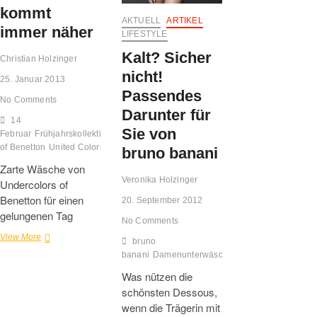
kommt
AKTUELL
ARTIKEL
immer näher
LIFESTYLE
Kalt? Sicher
Christian Holzinger
nicht!
25. Januar 2013
Passendes
No Comments
Darunter für
14
Sie von
Februar
Frühjahrskollektion
Geschenk
Mode
News
Sommerkollektion
Test
Ti
of Benetton
United Colors of Benetton
Unterwäsche
Valentin
bruno banani
Zarte Wäsche von
Veronika Holzinger
Undercolors of
Benetton für einen
20. September 2012
gelungenen Tag
No Comments
Der
View More
bruno
14
banani
Damenunterwäsche
Funktionsunterwäs
Februar
Was nützen die
kommt
immer
schönsten Dessous,
näher
wenn die Trägerin mit