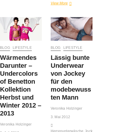
in
Perfekte
View More
die
Begleiter
Berg‘
für
mit
Krachleder-
Jockey
und
und
Trachten-
Victorinox
Fans
–
Jockey
BLOG
LIFESTYLE
BLOG
LIFESTYLE
Original
Wärmendes
Lässig bunte
Wiesn
Boxer
Darunter –
Underwear
Undercolors
von Jockey
of Benetton
für den
Kollektion
modebewuss
Herbst und
ten Mann
Winter 2012 –
Veronika Holzinger
2013
3. Mai 2012
Veronika Holzinger
Herrenunterwäsche
Jockey
Underwear
Unterwä