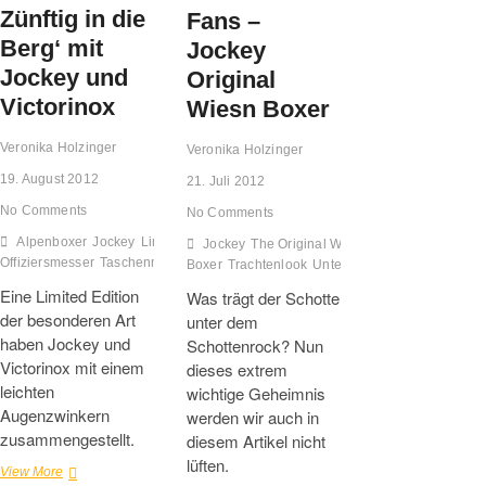
Zünftig in die
Fans –
Berg‘ mit
Jockey
Jockey und
Original
Victorinox
Wiesn Boxer
Veronika Holzinger
Veronika Holzinger
19. August 2012
21. Juli 2012
No Comments
No Comments
Alpenboxer
Jockey
Limited Edition
Schweizer
Jockey
The Original Wiesn
Offiziersmesser
Taschenmesser
Underwear
Unterwäsche
Victorinex
Boxer
Trachtenlook
Unterwäsche
Eine Limited Edition
Was trägt der Schotte
der besonderen Art
unter dem
haben Jockey und
Schottenrock? Nun
Victorinox mit einem
dieses extrem
leichten
wichtige Geheimnis
Augenzwinkern
werden wir auch in
zusammengestellt.
diesem Artikel nicht
lüften.
Zünftig
View More