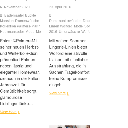
6. November 2020
23. April 2016
Bademäntel
Buckle
Mansion
Damenwäsche
Hausanzüge
Damenunterwäsche
Herrenwäsche
Dessous
Homewear
Layerlook
Leopardenlo
Lifestyl
Kollektion Palmers-Marina Hoermanseder
Linien Wolford
Marina
Mode
Sommer 2016
Sommerkoll
Hoermanseder
Mode
Morgenmäntel
2016
Unterwäsche
Palmers
Pyjama
Wolford AG
Unterwäsche
Fotos: ©PalmersMit
Mit seinen Sommer-
seiner neuen Herbst-
Lingerie-Linien bietet
und Winterkollektion
Wolford eine stilvolle
präsentiert Palmers
Liaison mit sinnlicher
neben lässig und
Ausstrahlung, die in
eleganter Homewear,
Sachen Tragekomfort
die auch in der kalten
keine Kompromisse
Jahreszeit für
eingeht.
Gemütlichkeit sorgt,
Mit
View More
glamouröse
femininer
Lieblingsstücke…
Leichtigkeit
durch
Sexy
View More
den
und
Sommer
bequem
–
durch