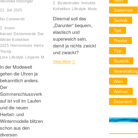
Veronika Holzinger
Büstenhalter
Invisible Softly Secret-
Kollektion
Lifestyle
Mode
Palmers
Slips
Unterw
Steiermark
21. Juli 2025
Diesmal soll das
No Comments
Technik
„Darunter“ bequem,
bruno
Test
elastisch und
banani
Damenmode
Damenunterwäsche
Herbst-
superweich sein,
Winter Kollektion
Theater
damit ja nichts zwickt
2025
Herrenmode
Herrenunterwäsche
Kollektion
Tipp
und zwackt?
Young
Line
Lifestyle
Lingerie
Mode
Unterwäsche
Touristik
Invisible
View More
In der Modewelt
Softly
Veranstaltung
gehen die Uhren ja
Secret-
Kollektion
bekanntlich anders.
Wien
von
Der
Palmers
Wohnen
Sommerschlussverk
auf ist voll im Laufen
Österreich
und die neuen
Herbst- und
Wintermodelle blitzen
schon aus den
diversen