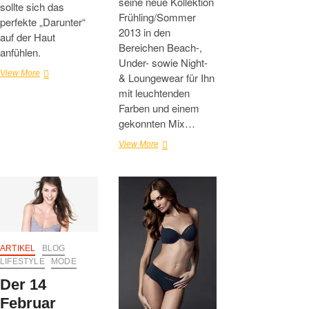
seine neue Kollektion
sollte sich das
Frühling/Sommer
perfekte „Darunter“
2013 in den
auf der Haut
Bereichen Beach-,
anfühlen.
Under- sowie Night-
Kollektion
View More
& Loungewear für Ihn
„Smoothly
mit leuchtenden
Cotton“
Farben und einem
von
gekonnten Mix…
bruno
banani
Der
View More
Sommer
kann
kommen
–
Mode
für
Ihn
von
ARTIKEL
BLOG
Jockey
LIFESTYLE
MODE
Der 14
Februar