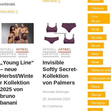
Lingerie-
View More
verbindet.
Serie
Lifestyle
Lacy
„Unique
View More
von
Cotton“
Live-
bruno
&
Musik
banani
„Cotton
Mode
Flex“
von
Museen
Schiesser
–
Musik
maximale
AKTUELL
ARTIKEL
AKTUELL
ARTIKEL
Bewegungsfreiheit
Natur
LIFESTYLE
MODE
LIFESTYLE
MODE
für
Sie
„Young Line“
Invisible
News
und
– neue
Softly Secret-
Ihn
Niederösterre
Herbst/Winte
Kollektion
Oberösterreic
r Kollektion
von Palmers
Reise
2025 von
Veronika Holzinger
Rezept
bruno
28. November 2024
banani
Rezepttip
No Comments
Sport