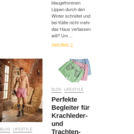
blaugefrorenen
Lippen durch den
Winter schreitet und
bei Kälte nicht mehr
das Haus verlassen
will? Um…
Kalt?
View More
Sicher
nicht!
Passendes
Darunter
für
Sie
von
bruno
BLOG
LIFESTYLE
banani
Perfekte
Begleiter für
Krachleder-
und
BLOG
LIFESTYLE
Trachten-