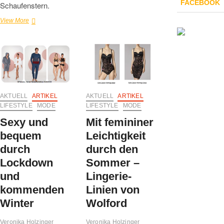
FACEBOOK
Schaufenstern.
„Young
View More
Line“
–
neue
Herbst/Winter
Kollektion
2025
von
bruno
AKTUELL
ARTIKEL
AKTUELL
ARTIKEL
banani
LIFESTYLE
MODE
LIFESTYLE
MODE
Sexy und
Mit femininer
bequem
Leichtigkeit
durch
durch den
Lockdown
Sommer –
und
Lingerie-
kommenden
Linien von
Winter
Wolford
Veronika Holzinger
Veronika Holzinger