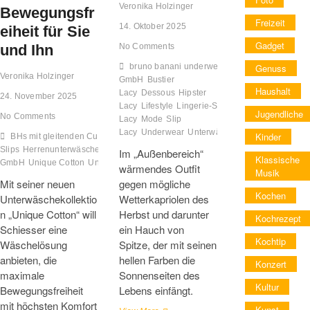
Veronika Holzinger
Bewegungsfr
Freizeit
14. Oktober 2025
eiheit für Sie
Gadget
und Ihn
No Comments
Genuss
bruno banani underwear
Veronika Holzinger
GmbH
Bustier
Haushalt
Lacy
Dessous
Hipster
24. November 2025
Lacy
Lifestyle
Lingerie-Serie
Jugendliche
No Comments
Lacy
Mode
Slip
Lacy
Underwear
Unterwäsche
Kinder
BHs mit gleitenden Cups
Cotton Flex Herren-Shorts
Cotton Flex Herren-
Slips
Herrenunterwäsche
Lifestyle
Lingerie
Mode
Modekollektion
Schiesser
Im „Außenbereich“
Klassische
GmbH
Unique Cotton
Unterwäsche
Unterwäschekollektion Innovation
wärmendes Outfit
Musik
Mit seiner neuen
gegen mögliche
Kochen
Unterwäschekollektio
Wetterkapriolen des
n „Unique Cotton“ will
Herbst und darunter
Kochrezept
Schiesser eine
ein Hauch von
Kochtip
Wäschelösung
Spitze, der mit seinen
anbieten, die
hellen Farben die
Konzert
maximale
Sonnenseiten des
Kultur
Bewegungsfreiheit
Lebens einfängt.
mit höchsten Komfort
Kunst