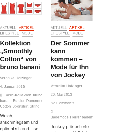
Lingerie-
Lockdown
Linien
und
von
kommenden
Wolford
Winter
AKTUELL
ARTIKEL
AKTUELL
ARTIKEL
LIFESTYLE
MODE
LIFESTYLE
MODE
Kollektion
Der Sommer
„Smoothly
kann
Cotton“ von
kommen –
bruno banani
Mode für Ihn
von Jockey
Veronika Holzinger
Veronika Holzinger
4. Januar 2015
20. Mai 2013
Basic-Kollektion
bruno
banani
Bustier
Damenmode
Damenunterwäsche
Mode
Panty
Rio
Smoothly
No Comments
Cotton
Sportshirt
String
Trägershirt
Underwear women
Unterwäsche
Weich,
Bademode
Herrenbademoden
Herrenunterwäs
anschmiegsam und
Jockey präsentierte
optimal sitzend – so