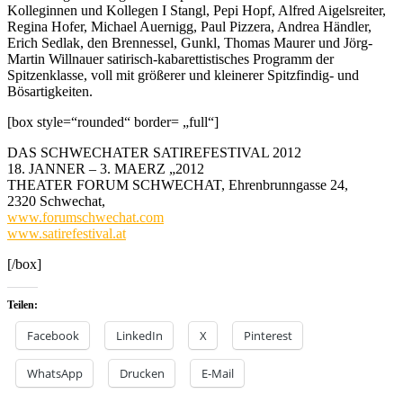
Kolleginnen und Kollegen I Stangl, Pepi Hopf, Alfred Aigelsreiter,
Regina Hofer, Michael Auernigg, Paul Pizzera, Andrea Händler,
Erich Sedlak, den Brennessel, Gunkl, Thomas Maurer und Jörg-
Martin Willnauer satirisch-kabarettistisches Programm der
Spitzenklasse, voll mit größerer und kleinerer Spitzfindig- und
Bösartigkeiten.
[box style=“rounded“ border= „full“]
DAS SCHWECHATER SATIREFESTIVAL 2012
18. JANNER – 3. MAERZ „2012
THEATER FORUM SCHWECHAT, Ehrenbrunngasse 24,
2320 Schwechat,
www.forumschwechat.com
www.satirefestival.at
[/box]
Teilen:
Facebook
LinkedIn
X
Pinterest
WhatsApp
Drucken
E-Mail