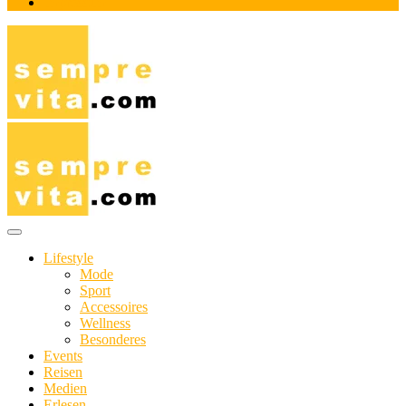
Impressum
Das Online-Magazin für Genießer mit aktivem Lebensstil
sempre-vita.com
Lifestyle
Mode
Sport
Accessoires
Wellness
Besonderes
Events
Reisen
Medien
Erlesen