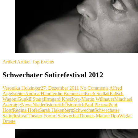
Artikel
Artikel Top
Events
Schwechater Satirefestival 2012
Veronika Holzinger
27. Dezember 2011
No Comments
Alfred
Aigelsreiter
Andrea Händler
die Brennessel
Erich Sedlak
Faltsch
Wagoni
Gunkl
I Stangl
Irmgard Knef
Jörg-Martin Willnauer
Miachael
Auernigg
News
Niederösterreich
Österreich
Paul Pizzera
Pepi
Hopf
Regina Hofer
Sarah Hakenberg
Schwechat
Schwechater
Satirefestival
Theater Forum Schwechat
Thomas Maurer
Tipp
Wiglaf
Droste