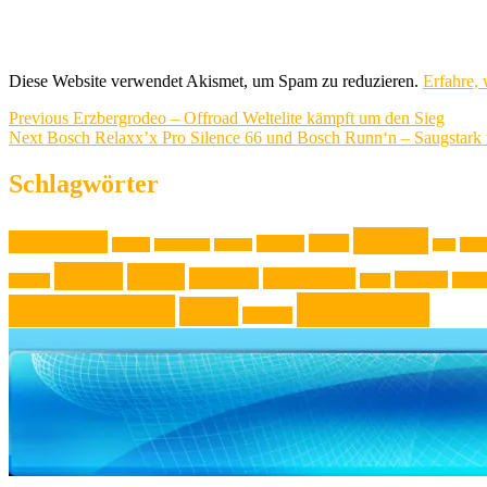
Diese Website verwendet Akismet, um Spam zu reduzieren.
Erfahre,
Beitragsnavigation
Previous
Previous
Erzbergrodeo – Offroad Weltelite kämpft um den Sieg
Next
post:
Next
Bosch Relaxx’x Pro Silence 66 und Bosch Runn‘n – Saugstark 
post:
Schlagwörter
Familie
Ausstellung
Event
Design
Backen
Foto
Backrezept
Backtip
Film
Kultur
Kunst
Lifestyle
Live-Musik
Museen
Musi
Konzert
Mode
Österreich
Veranstaltung
Wien
Wohnen