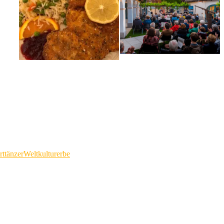
rttänzer
Weltkulturerbe