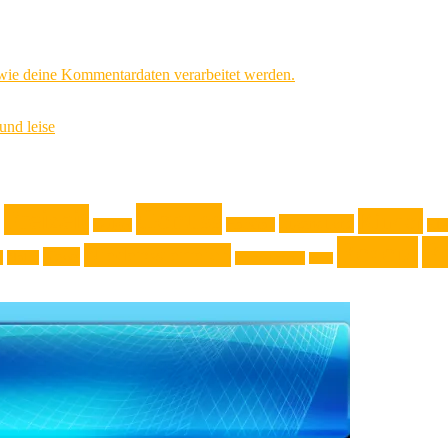
 wie deine Kommentardaten verarbeitet werden.
und leise
Genuss
Freizeit
Kinder
Jugendliche
Haushalt
Gadget
Kla
Rezept
Re
Niederösterreich
News
k
Natur
Oberösterreich
Reise