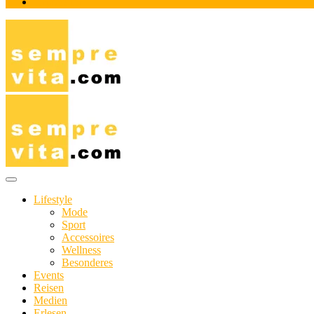
Impressum
Das Online-Magazin für Genießer mit aktivem Lebensstil
sempre-vita.com
Lifestyle
Mode
Sport
Accessoires
Wellness
Besonderes
Events
Reisen
Medien
Erlesen