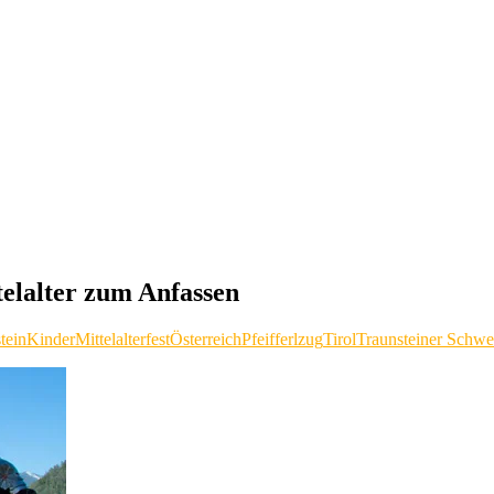
telalter zum Anfassen
tein
Kinder
Mittelalterfest
Österreich
Pfeifferlzug
Tirol
Traunsteiner Schwe