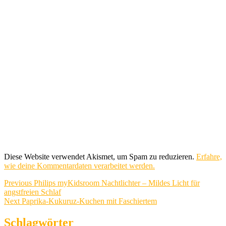
Diese Website verwendet Akismet, um Spam zu reduzieren.
Erfahre,
wie deine Kommentardaten verarbeitet werden.
Beitragsnavigation
Previous
Previous
Philips myKidsroom Nachtlichter – Mildes Licht für
post:
angstfreien Schlaf
Next
Next
Paprika-Kukuruz-Kuchen mit Faschiertem
post:
Schlagwörter