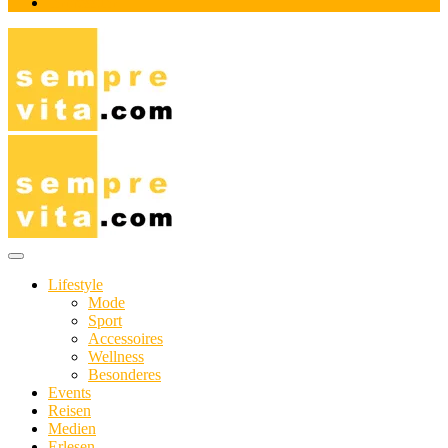
Impressum
Das Online-Magazin für Genießer mit aktivem Lebensstil
sempre-vita.com
Lifestyle
Mode
Sport
Accessoires
Wellness
Besonderes
Events
Reisen
Medien
Erlesen