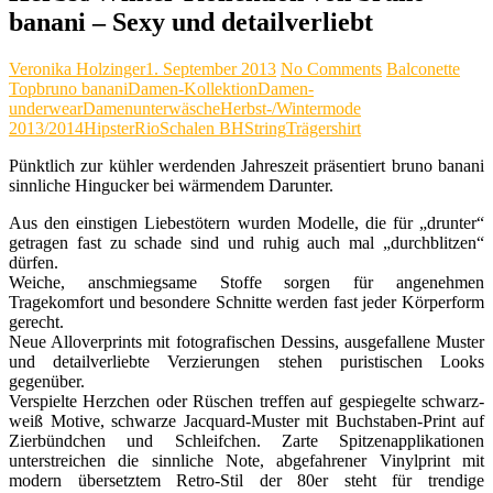
banani – Sexy und detailverliebt
Veronika Holzinger
1. September 2013
No Comments
Balconette
Top
bruno banani
Damen-Kollektion
Damen-
underwear
Damenunterwäsche
Herbst-/Wintermode
2013/2014
Hipster
Rio
Schalen BH
String
Trägershirt
Pünktlich zur kühler werdenden Jahreszeit präsentiert bruno banani
sinnliche Hingucker bei wärmendem Darunter.
Aus den einstigen Liebestötern wurden Modelle, die für „drunter“
getragen fast zu schade sind und ruhig auch mal „durchblitzen“
dürfen.
Weiche, anschmiegsame Stoffe sorgen für angenehmen
Tragekomfort und besondere Schnitte werden fast jeder Körperform
gerecht.
Neue Alloverprints mit fotografischen Dessins, ausgefallene Muster
und detailverliebte Verzierungen stehen puristischen Looks
gegenüber.
Verspielte Herzchen oder Rüschen treffen auf gespiegelte schwarz-
weiß Motive, schwarze Jacquard-Muster mit Buchstaben-Print auf
Zierbündchen und Schleifchen. Zarte Spitzenapplikationen
unterstreichen die sinnliche Note, abgefahrener Vinylprint mit
modern übersetztem Retro-Stil der 80er steht für trendige