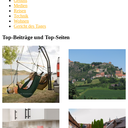
Genuss
Medien
Reisen
Technik
Wohnen
Gericht des Tages
Top-Beiträge und Top-Seiten