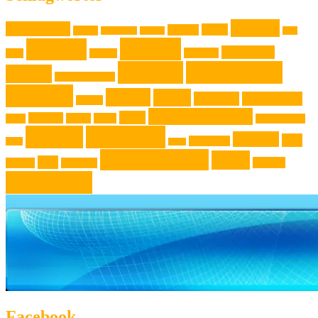
Familie
Ausstellung
Event
Design
Backen
Backrezept
Backtip
Film
Genuss
Freizeit
Jugendliche
Haushalt
Foto
Gadget
Kochen
Kochrezept
Kinder
Klassische Musik
Kochtip
Kultur
Kunst
Lifestyle
Live-Musik
Konzert
Niederösterreich
News
Museen
Musik
Natur
Mode
Oberösterreich
Rezept
Rezepttip
Technik
Test
Steiermark
Reise
Sport
Veranstaltung
Wien
Tipp
Wohnen
Theater
Touristik
Österreich
Facebook