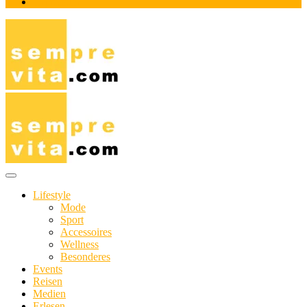
Impressum
Das Online-Magazin für Genießer mit aktivem Lebensstil
sempre-vita.com
Lifestyle
Mode
Sport
Accessoires
Wellness
Besonderes
Events
Reisen
Medien
Erlesen