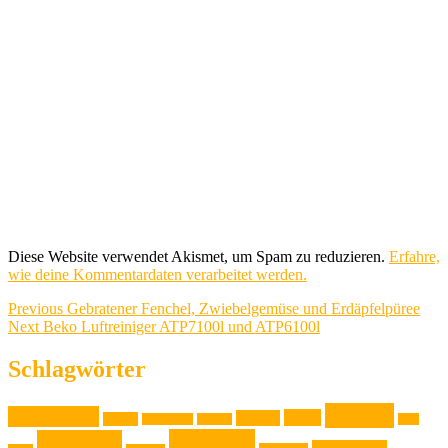
Diese Website verwendet Akismet, um Spam zu reduzieren.
Erfahre,
wie deine Kommentardaten verarbeitet werden.
Beitragsnavigation
Previous
Previous
Gebratener Fenchel, Zwiebelgemüse und Erdäpfelpüree
Next
post:
Next
Beko Luftreiniger ATP7100l und ATP6100l
post:
Schlagwörter
Familie
Ausstellung
Event
Design
Backen
Backrezept
Backtip
Film
Genuss
Freizeit