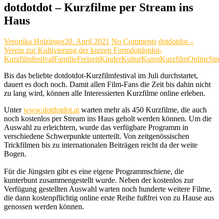
dotdotdot – Kurzfilme per Stream ins
Haus
Veronika Holzinger
20. April 2021
No Comments
dotdotdot –
Verein zur Kultivierung der kurzen Form
dotdotdot-
Kurzfilmfestival
Familie
Freizeit
Kinder
Kultur
Kunst
Kurzfilm
Online
St
Bis das beliebte dotdotdot-Kurzfilmfestival im Juli durchstartet,
dauert es doch noch. Damit allen Film-Fans die Zeit bis dahin nicht
zu lang wird, können alle Interessierten Kurzfilme online erleben.
Unter
www.dotdotdot.at
warten mehr als 450 Kurzfilme, die auch
noch kostenlos per Stream ins Haus geholt werden können. Um die
Auswahl zu erleichtern, wurde das verfügbare Programm in
verschiedene Schwerpunkte unterteilt. Von zeitgenössischen
Trickfilmen bis zu internationalen Beiträgen reicht da der weite
Bogen.
Für die Jüngsten gibt es eine eigene Programmschiene, die
kunterbunt zusammengestellt wurde. Neben der kostenlos zur
Verfügung gestellten Auswahl warten noch hunderte weitere Filme,
die dann kostenpflichtig online erste Reihe fußfrei von zu Hause aus
genossen werden können.