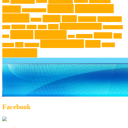
Jugendliche
Haushalt
Foto
Gadget
Kochen
Kochrezept
Kinder
Klassische Musik
Kochtip
Kultur
Kunst
Lifestyle
Live-Musik
Konzert
Niederösterreich
News
Museen
Musik
Natur
Mode
Oberösterreich
Rezept
Rezepttip
Technik
Test
Steiermark
Reise
Sport
Veranstaltung
Wien
Tipp
Wohnen
Theater
Touristik
Österreich
Facebook