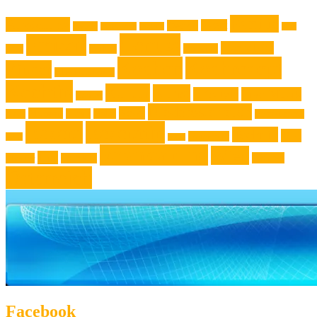
Familie
Ausstellung
Event
Design
Backen
Backrezept
Backtip
Film
Genuss
Freizeit
Jugendliche
Haushalt
Foto
Gadget
Kochen
Kochrezept
Kinder
Klassische Musik
Kochtip
Kultur
Kunst
Lifestyle
Live-Musik
Konzert
Niederösterreich
News
Museen
Musik
Natur
Mode
Oberösterreich
Rezept
Rezepttip
Technik
Test
Steiermark
Reise
Sport
Veranstaltung
Wien
Tipp
Wohnen
Theater
Touristik
Österreich
Facebook