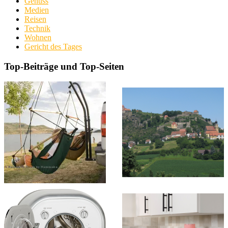
Genuss
Medien
Reisen
Technik
Wohnen
Gericht des Tages
Top-Beiträge und Top-Seiten