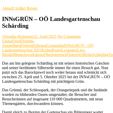
Aktuell
Artikel
Reisen
INNsGRÜN – OÖ Landesgartenschau
Schärding
Veronika Holzinger
22. April 2025
No Comments
Fauna
Flora
Floristik-
Ausstellung
Freizeit
Führung
Genuss
Inn
INNsGRÜN - OÖ
Landesgartenschau 2025
Kultur
Kunst
Lesungen
Live-
Musik
Mitmachworkshops
Oberösterreich
Österreich
Reise
Schärding
To
Das am Inn gelegene Schärding ist mit seinen historischen Gäschen
und seiner berühmten Silberzeile immer für einen Besuch gut. Nun
putzt sich das Barockjuwel noch weiter heraus und schmückt sich
zwischen 25. April und 5. Oktober 2025 bei der INNsGRÜN – OÖ
Landesgartenschau Schärding mit prächtigem Grün.
Das Grüntal, der Schlosspark, der Orangeriepark und die Innlände
wurden zu blühenden Oasen umgestaltet, die Besucher und
Besucherinnen auf insgesamt 110 000 Quadratmetern, mit neun
Themengärten, durchwandern können.
Damit gleich zu Beginn der Gartenschau ein Blütenmeer wartet,