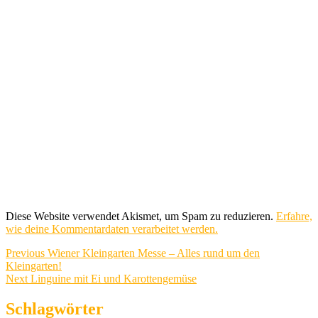
Diese Website verwendet Akismet, um Spam zu reduzieren.
Erfahre,
wie deine Kommentardaten verarbeitet werden.
Beitragsnavigation
Previous
Previous
Wiener Kleingarten Messe – Alles rund um den
post:
Kleingarten!
Next
Next
Linguine mit Ei und Karottengemüse
post:
Schlagwörter