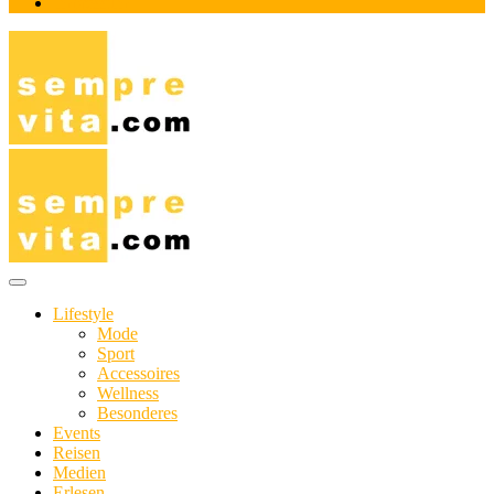
Impressum
Das Online-Magazin für Genießer mit aktivem Lebensstil
sempre-vita.com
Lifestyle
Mode
Sport
Accessoires
Wellness
Besonderes
Events
Reisen
Medien
Erlesen