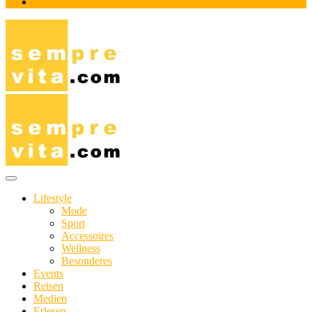
Impressum
Das Online-Magazin für Genießer mit aktivem Lebensstil
sempre-vita.com
Lifestyle
Mode
Sport
Accessoires
Wellness
Besonderes
Events
Reisen
Medien
Erlesen