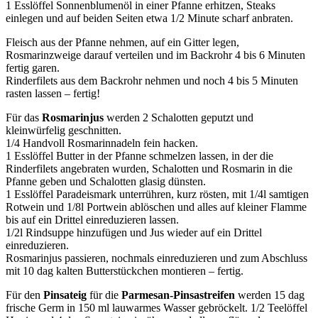
1 Esslöffel Sonnenblumenöl in einer Pfanne erhitzen, Steaks
einlegen und auf beiden Seiten etwa 1/2 Minute scharf anbraten.
Fleisch aus der Pfanne nehmen, auf ein Gitter legen,
Rosmarinzweige darauf verteilen und im Backrohr 4 bis 6 Minuten
fertig garen.
Rinderfilets aus dem Backrohr nehmen und noch 4 bis 5 Minuten
rasten lassen – fertig!
Für das
Rosmarinjus
werden 2 Schalotten geputzt und
kleinwürfelig geschnitten.
1/4 Handvoll Rosmarinnadeln fein hacken.
1 Esslöffel Butter in der Pfanne schmelzen lassen, in der die
Rinderfilets angebraten wurden, Schalotten und Rosmarin in die
Pfanne geben und Schalotten glasig dünsten.
1 Esslöffel Paradeismark unterrühren, kurz rösten, mit 1/4l samtigen
Rotwein und 1/8l Portwein ablöschen und alles auf kleiner Flamme
bis auf ein Drittel einreduzieren lassen.
1/2l Rindsuppe hinzufügen und Jus wieder auf ein Drittel
einreduzieren.
Rosmarinjus passieren, nochmals einreduzieren und zum Abschluss
mit 10 dag kalten Butterstückchen montieren – fertig.
Für den
Pinsateig
für die
Parmesan-Pinsastreifen
werden 15 dag
frische Germ in 150 ml lauwarmes Wasser gebröckelt. 1/2 Teelöffel