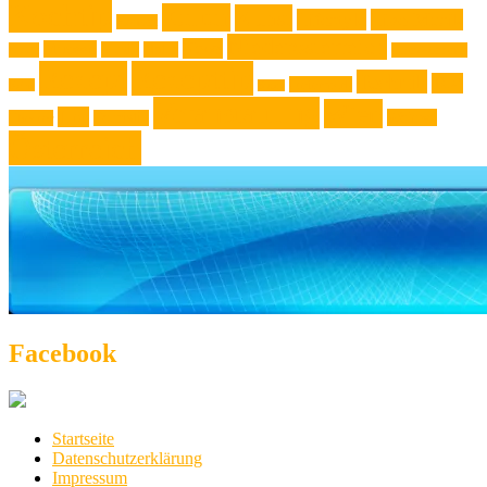
Kochtip
Kultur
Kunst
Lifestyle
Live-Musik
Konzert
Niederösterreich
News
Museen
Musik
Natur
Mode
Oberösterreich
Rezept
Rezepttip
Technik
Test
Steiermark
Reise
Sport
Veranstaltung
Wien
Tipp
Wohnen
Theater
Touristik
Österreich
Facebook
Startseite
Datenschutzerklärung
Impressum