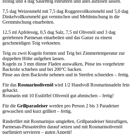
Honig und 4 dag Sauerteig einrühren und alles auflösen lassen.
7,5 dag Weizenmehl mit 7,5 dag Roggenvollkornmehl und 5,0 dag
Dinkelvollkornmehl gut vermischen und Mehlmischung in die
Germmischung einarbeiten.
12,5 ml Apfelessig, 0,5 dag Salz, 7,5 ml Olivenöl und 3 dag
geriebenen Parmesan einarbeiten und das Ganze zu einem
geschmeidigen Teig verkneten.
Teig zu zwei Kugeln formen und Teig bei Zimmertemperatur zur
doppelten Höhe aufgehen lassen.
Kugeln zu 3 mm dünne Fladen auswalken, Pinse ins vorgeheizte
Backrohr schieben und bei 200°C backen.
Pinse aus dem Backrohr nehmen und in Streifen schneiden – fertig.
Für das
Rosmarinolivenöl
wird 1/2 Handvoll Rosmarinnadeln fein
gehackt.
Rosmarin mit 10 Esslöffel Olivenöl gut abmischen – fertig!
Für die
Grillparadeiser
werden pro Person 2 bis 3 Paradeiser
gewaschen und kurz grilliert – fertig.
Rinderfilet mit Rosmarinjus umgießen, Grillparadeiser hinzufügen,
Parmesan-Pinsastreifen darauf setzen und mit Rosmarinolivenöl
parfümiert servieren – guten Appetit!