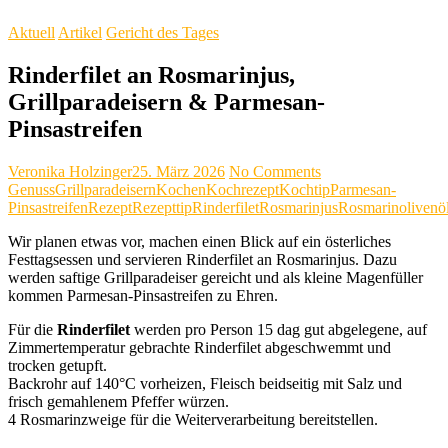
Aktuell
Artikel
Gericht des Tages
Rinderfilet an Rosmarinjus,
Grillparadeisern & Parmesan-
Pinsastreifen
Veronika Holzinger
25. März 2026
No Comments
Genuss
Grillparadeisern
Kochen
Kochrezept
Kochtip
Parmesan-
Pinsastreifen
Rezept
Rezepttip
Rinderfilet
Rosmarinjus
Rosmarinolivenö
Wir planen etwas vor, machen einen Blick auf ein österliches
Festtagsessen und servieren Rinderfilet an Rosmarinjus. Dazu
werden saftige Grillparadeiser gereicht und als kleine Magenfüller
kommen Parmesan-Pinsastreifen zu Ehren.
Für die
Rinderfilet
werden pro Person 15 dag gut abgelegene, auf
Zimmertemperatur gebrachte Rinderfilet abgeschwemmt und
trocken getupft.
Backrohr auf 140°C vorheizen, Fleisch beidseitig mit Salz und
frisch gemahlenem Pfeffer würzen.
4 Rosmarinzweige für die Weiterverarbeitung bereitstellen.