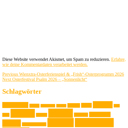
Diese Website verwendet Akismet, um Spam zu reduzieren.
Erfahre,
wie deine Kommentardaten verarbeitet werden.
Beitragsnavigation
Previous
Previous
Wienxtra-Osterferienspiel & „Frish“-Osterprogramm 2026
Next
post:
Next
Osterfestival Psalm 2026 – „Sonnenlicht“
post:
Schlagwörter
Familie
Ausstellung
Event
Design
Backen
Backrezept
Backtip
Film
Genuss
Freizeit
Jugendliche
Haushalt
Foto
Gadget
Kochen
Kochrezept
Kinder
Klassische Musik