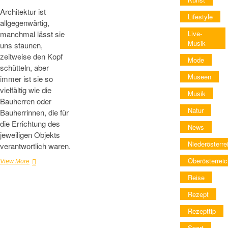
Architektur ist
Lifestyle
allgegenwärtig,
manchmal lässt sie
Live-
Musik
uns staunen,
zeitweise den Kopf
Mode
schütteln, aber
Museen
immer ist sie so
vielfältig wie die
Musik
Bauherren oder
Natur
Bauherrinnen, die für
die Errichtung des
News
jeweiligen Objekts
Niederösterre
verantwortlich waren.
Oberösterreic
Österreichische
View More
Architekturtage
Reise
2026
Rezept
Rezepttip
Sport