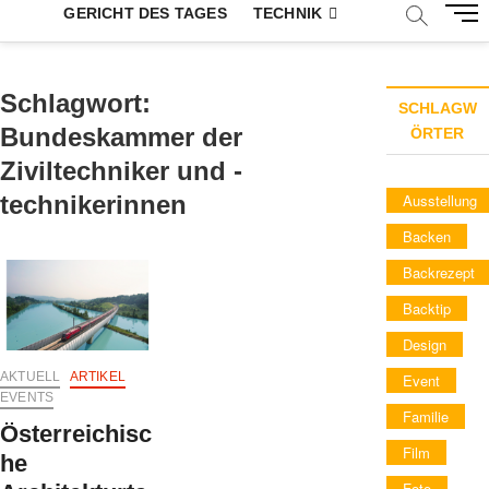
M
GERICHT DES TAGES
TECHNIK
e
n
u
Schlagwort:
B
SCHLAGW
u
Bundeskammer der
ÖRTER
t
Ziviltechniker und -
t
technikerinnen
Ausstellung
o
n
Backen
Backrezept
Backtip
Design
AKTUELL
ARTIKEL
Event
EVENTS
Familie
Österreichisc
Film
he
Foto