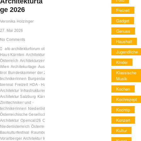
Architekturta
ge 2026
Freizeit
Gadget
Veronika Holzinger
Genuss
27. Mai 2026
No Comments
Haushalt
afo architekturforum oberösterreich
Architektur
Architektur
Jugendliche
Haus Kärnten
Architektur Raumburgenland
Architekturstiftung
Österreich
Architekturzentrum
Kinder
Wien
Architekurtage
Ausstellung
aut. architektur und
Klassische
tirol
Bundeskammer der Ziviltechniker und -
Musik
technikerinnen
Burgenland
Diskussion
Festival
biennal
Freizeit
HDA - Haus der
Kochen
Architektur
Infrastrukturentwicklung
Ingenieurtechnik
Initiative
Architektur Salzburg
Kärnten
Kultur
Kunst
Länderkammer der
Kochrezept
Ziviltechniker und -
technikerinnen
Niederösterreich
Oberösterreich
ÖGFA -
Kochtip
Österreichische Gesellschaft für
Konzert
Architektur
Opencall26
Openstudio26
ORTE Architekturnetzwerk
Niederösterreich
Österreich
österreichisches
Kultur
Baukulturfestival
Raumburgenland
Salzburg
Steiermark
Tirol
vai
Vorarlberger Architektur Institut
Veranstaltung
Vorarlberg
Wien
Kunst