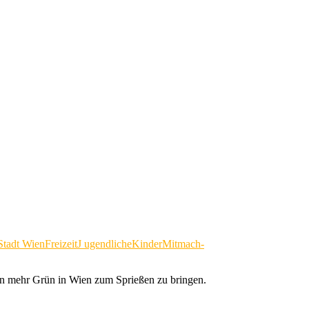
 Stadt Wien
FreizeitJ ugendliche
Kinder
Mitmach-
hen mehr Grün in Wien zum Sprießen zu bringen.