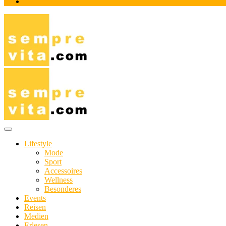
Impressum
Das Online-Magazin für Genießer mit aktivem Lebensstil
sempre-vita.com
Lifestyle
Mode
Sport
Accessoires
Wellness
Besonderes
Events
Reisen
Medien
Erlesen