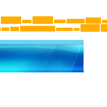
Genuss
Freizeit
Kinder
Jugendliche
Haushalt
Gadget
Kla
Rezept
Re
Niederösterreich
News
k
Natur
Oberösterreich
Reise