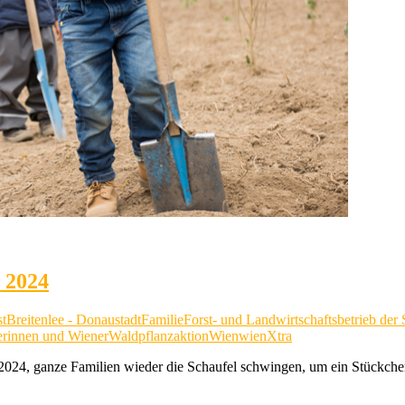
 2024
st
Breitenlee - Donaustadt
Familie
Forst- und Landwirtschaftsbetrieb der
erinnen und Wiener
Waldpflanzaktion
Wien
wienXtra
r 2024, ganze Familien wieder die Schaufel schwingen, um ein Stückc