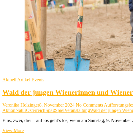
Aktuell
Artikel
Events
Wald der jungen Wienerinnen und Wiener
Veronika Holzinger
8. November 2024
No Comments
Aufforstungsfe
Aktion
Natur
Österreich
Spaß
Spiel
Veranstaltung
Wald der jungen Wien
Eins, zwei, drei – auf los geht’s los, wenn am Samstag, 9. Novembe
Wald
View More