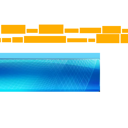
Genuss
Freizeit
Kinder
Jugendliche
Haushalt
Gadget
Kla
Rezept
Re
Niederösterreich
News
k
Natur
Oberösterreich
Reise