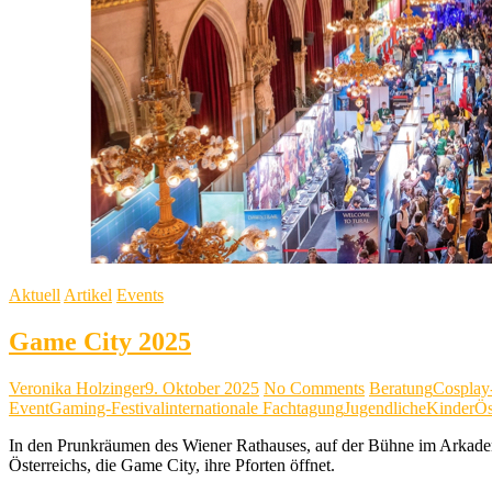
Aktuell
Artikel
Events
Game City 2025
Veronika Holzinger
9. Oktober 2025
No Comments
Beratung
Cosplay
Event
Gaming-Festival
internationale Fachtagung
Jugendliche
Kinder
Ös
In den Prunkräumen des Wiener Rathauses, auf der Bühne im Arkaden
Österreichs, die Game City, ihre Pforten öffnet.