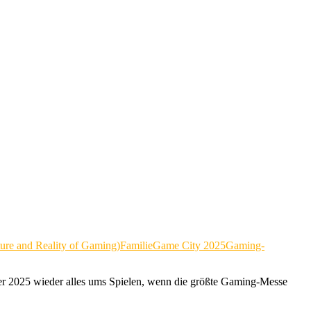
ure and Reality of Gaming)
Familie
Game City 2025
Gaming-
er 2025 wieder alles ums Spielen, wenn die größte Gaming-Messe