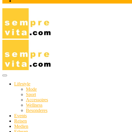
Impressum
Das Online-Magazin für Genießer mit aktivem Lebensstil
sempre-vita.com
Lifestyle
Mode
Sport
Accessoires
Wellness
Besonderes
Events
Reisen
Medien
Erlesen