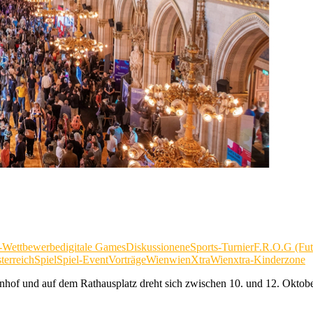
-Wettbewerbe
digitale Games
Diskussionen
eSports-Turnier
F.R.O.G (Fut
terreich
Spiel
Spiel-Event
Vorträge
Wien
wienXtra
Wienxtra-Kinderzone
hof und auf dem Rathausplatz dreht sich zwischen 10. und 12. Oktob