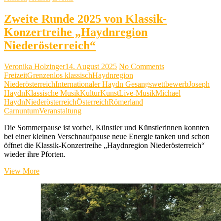
Zweite Runde 2025 von Klassik-
Konzertreihe „Haydnregion
Niederösterreich“
Veronika Holzinger
14. August 2025
No Comments
Freizeit
Grenzenlos klassisch
Haydnregion
Niederösterreich
Internationaler Haydn Gesangswettbewerb
Joseph
Haydn
Klassische Musik
Kultur
Kunst
Live-Musik
Michael
Haydn
Niederösterreich
Österreich
Römerland
Carnuntum
Veranstaltung
Die Sommerpause ist vorbei, Künstler und Künstlerinnen konnten
bei einer kleinen Verschnaufpause neue Energie tanken und schon
öffnet die Klassik-Konzertreihe „Haydnregion Niederösterreich“
wieder ihre Pforten.
Zweite
View More
Runde
2025
von
Klassik-
Konzertreihe