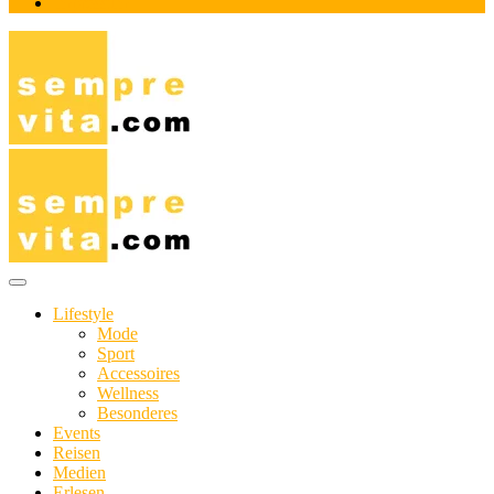
Impressum
Das Online-Magazin für Genießer mit aktivem Lebensstil
sempre-vita.com
Lifestyle
Mode
Sport
Accessoires
Wellness
Besonderes
Events
Reisen
Medien
Erlesen