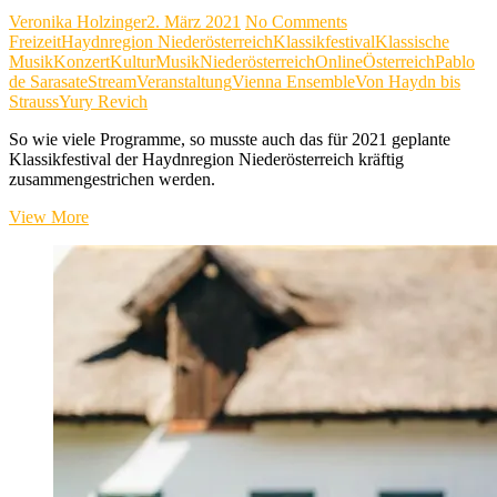
Veronika Holzinger
2. März 2021
No Comments
Freizeit
Haydnregion Niederösterreich
Klassikfestival
Klassische
Musik
Konzert
Kultur
Musik
Niederösterreich
Online
Österreich
Pablo
de Sarasate
Stream
Veranstaltung
Vienna Ensemble
Von Haydn bis
Strauss
Yury Revich
So wie viele Programme, so musste auch das für 2021 geplante
Klassikfestival der Haydnregion Niederösterreich kräftig
zusammengestrichen werden.
„Von
View More
Haydn
bis
Strauss“
–
per
Stream
ins
Wohnzimmer