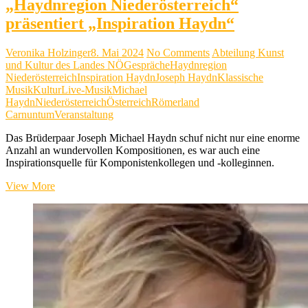
„Haydnregion Niederösterreich“
präsentiert „Inspiration Haydn“
Veronika Holzinger
8. Mai 2024
No Comments
Abteilung Kunst
und Kultur des Landes NÖ
Gespräche
Haydnregion
Niederösterreich
Inspiration Haydn
Joseph Haydn
Klassische
Musik
Kultur
Live-Musik
Michael
Haydn
Niederösterreich
Österreich
Römerland
Carnuntum
Veranstaltung
Das Brüderpaar Joseph Michael Haydn schuf nicht nur eine enorme
Anzahl an wundervollen Kompositionen, es war auch eine
Inspirationsquelle für Komponistenkollegen und -kolleginnen.
„Haydnregion
View More
Niederösterreich“
präsentiert
„Inspiration
Haydn“