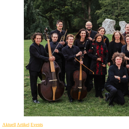
„Haydnregion
Niederösterreich“
Aktuell
Artikel
Events