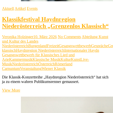
Aktuell
Artikel
Events
Klassikfestival Haydnregion
Niederösterreich „Grenzenlos Klassisch“
Veronika Holzinger
10. März 2026
No Comments
Abteilung Kunst
und Kultur des Landes
Niederösterreich
Burgenland
Freizeit
Gesangswettbewerb
Gespräche
Gr
klassisch
Haydnregion Niederösterreich
Internationaler Haydn
Gesangswettbewerb für Klassisches Lied und
Arie
Kammermusik
Klassische Musik
Kultur
Kunst
Live-
Musik
Niederösterreich
Österreich
Römerland
Carnuntum
Veranstaltung
Wiener Klassik
Die Klassik-Konzertreihe „Haydnregion Niederösterreich“ hat sich
ja zu einem wahren Publikumsrenner gemausert.
Klassikfestival
View More
Haydnregion
Niederösterreich
„Grenzenlos
Klassisch“