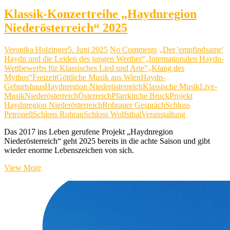
Klassik-Konzertreihe „Haydnregion
Niederösterreich“ 2025
Veronika Holzinger
5. Juni 2025
No Comments
„Der 'empfindsame'
Haydn und die Leiden des jungen Werther“
„Internationalen Haydn-
Wettbewerbs für Klassisches Lied und Arie‟
„Klang des
Mythos“
Freizeit
Göttliche Musik aus Wien
Haydn-
Geburtshaus
Haydnregion Niederösterreich
Klassische Musik
Live-
Musik
Niederösterreich
Österreich
Pfarrkirche Bruck
Projekt
Haydnregion Niederösterreich
Rohrauer Gespräch
Schloss
Petronell
Schloss Rohrau
Schloss Wolfsthal
Veranstaltung
Das 2017 ins Leben gerufene Projekt „Haydnregion
Niederösterreich“ geht 2025 bereits in die achte Saison und gibt
wieder enorme Lebenszeichen von sich.
Klassik-
View More
Konzertreihe
„Haydnregion
Niederösterreich“
2025