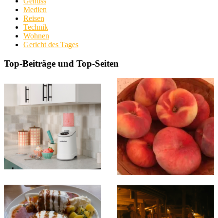
Genuss
Medien
Reisen
Technik
Wohnen
Gericht des Tages
Top-Beiträge und Top-Seiten