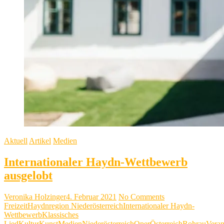
Aktuell
Artikel
Medien
Internationaler Haydn-Wettbewerb
ausgelobt
Veronika Holzinger
4. Februar 2021
No Comments
Freizeit
Haydnregion Niederösterreich
Internationaler Haydn-
Wettbewerb
Klassisches
Lied
Kultur
Kunst
Medien
Niederösterreich
Oper
Österreich
Rohrau
Veran