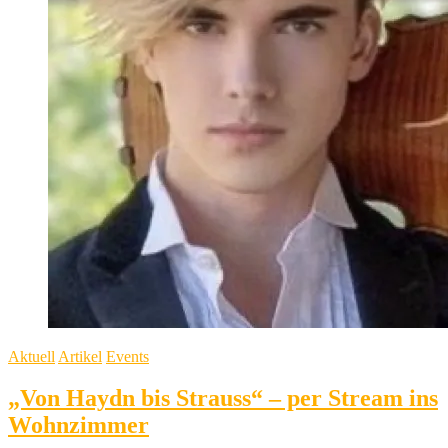
Aktuell
Artikel
Events
„Von Haydn bis Strauss“ – per Stream ins
Wohnzimmer