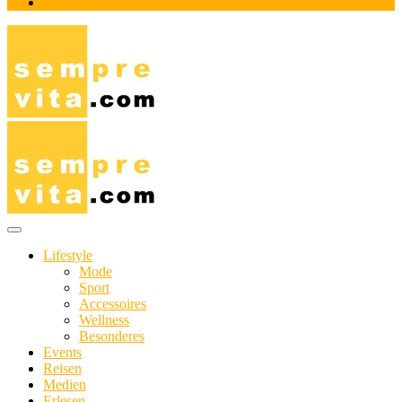
Impressum
Das Online-Magazin für Genießer mit aktivem Lebensstil
sempre-vita.com
Lifestyle
Mode
Sport
Accessoires
Wellness
Besonderes
Events
Reisen
Medien
Erlesen