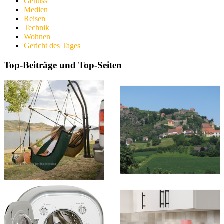
Genuss
Medien
Reisen
Technik
Wohnen
Gericht des Tages
Top-Beiträge und Top-Seiten