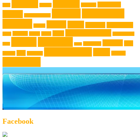
Genuss
Freizeit
Jugendliche
Haushalt
Foto
Gadget
Kochen
Kochrezept
Kinder
Klassische Musik
Kochtip
Kultur
Kunst
Lifestyle
Live-Musik
Konzert
Niederösterreich
News
Museen
Musik
Natur
Mode
Oberösterreich
Rezept
Rezepttip
Technik
Test
Steiermark
Reise
Sport
Veranstaltung
Wien
Tipp
Wohnen
Theater
Touristik
Österreich
Facebook