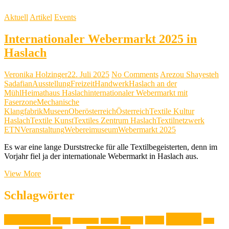
Aktuell
Artikel
Events
Internationaler Webermarkt 2025 in
Haslach
Veronika Holzinger
22. Juli 2025
No Comments
Arezou Shayesteh
Sadafian
Ausstellung
Freizeit
Handwerk
Haslach an der
Mühl
Heimathaus Haslach
internationaler Webermarkt mit
Faserzone
Mechanische
Klangfabrik
Museen
Oberösterreich
Österreich
Textile Kultur
Haslach
Textile Kunst
Textiles Zentrum Haslach
Textilnetzwerk
ETN
Veranstaltung
Webereimuseum
Webermarkt 2025
Es war eine lange Durststrecke für alle Textilbegeisterten, denn im
Vorjahr fiel ja der internationale Webermarkt in Haslach aus.
Internationaler
View More
Webermarkt
2025
Schlagwörter
in
Haslach
Familie
Ausstellung
Event
Design
Backen
Backrezept
Backtip
Film