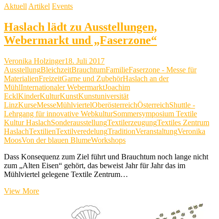
Aktuell
Artikel
Events
Haslach lädt zu Ausstellungen,
Webermarkt und „Faserzone“
Veronika Holzinger
18. Juli 2017
Ausstellung
Bleichzeit
Brauchtum
Familie
Faserzone - Messe für
Materialien
Freizeit
Garne und Zubehör
Haslach an der
Mühl
Internationaler Webermarkt
Joachim
Eckl
Kinder
Kultur
Kunst
Kunstuniversität
Linz
Kurse
Messe
Mühlviertel
Oberösterreich
Österreich
Shuttle -
Lehrgang für innovative Webkultur
Sommersymposium Textile
Kultur Haslach
Sonderausstellung
Textilerzeugung
Textiles Zentrum
Haslach
Textilien
Textilveredelung
Tradition
Veranstaltung
Veronika
Moos
Von der blauen Blume
Workshops
Dass Konsequenz zum Ziel führt und Brauchtum noch lange nicht
zum „Alten Eisen“ gehört, das beweist Jahr für Jahr das im
Mühlviertel gelegene Textile Zentrum…
Haslach
View More
lädt
zu
Ausstellungen,