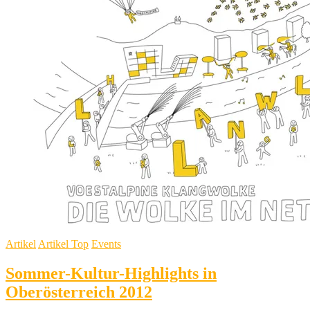
Webermarkt
und
„Faserzone“
Artikel
Artikel Top
Events
Sommer-Kultur-Highlights in
Oberösterreich 2012