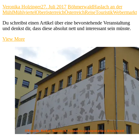
Veronika Holzinger
27. Juli 2017
Böhmerwald
Haslach an der
Mühl
Mühlviertel
Oberösterreich
Österreich
Reise
Touristik
Webermarkt
Du schreibst einen Artikel über eine bevorstehende Veranstaltung
und denkst dir, dass diese absolut nett und interessant sein müsste.
Haslach
View More
an
der
Mühl
–
Textiles
Erleben
trifft
Natur