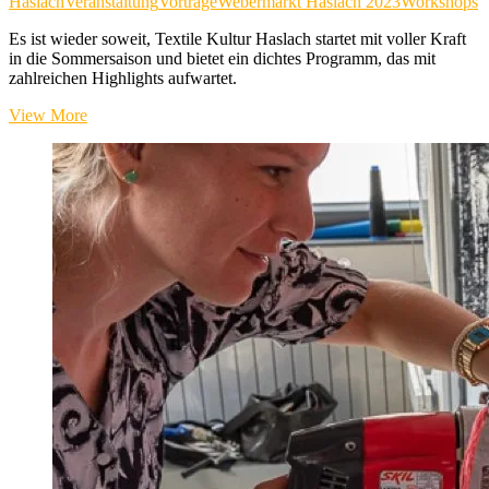
Haslach
Veranstaltung
Vorträge
Webermarkt Haslach 2023
Workshops
Es ist wieder soweit, Textile Kultur Haslach startet mit voller Kraft
in die Sommersaison und bietet ein dichtes Programm, das mit
zahlreichen Highlights aufwartet.
Textile
View More
Kultur
Haslach
eröffnet
die
Sommersaison
2023