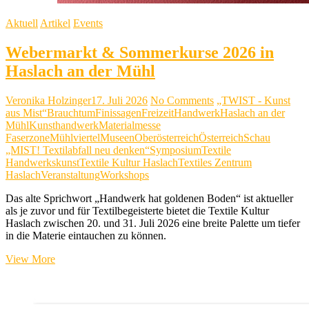
Aktuell
Artikel
Events
Webermarkt & Sommerkurse 2026 in
Haslach an der Mühl
Veronika Holzinger
17. Juli 2026
No Comments
„TWIST - Kunst
aus Mist“
Brauchtum
Finissagen
Freizeit
Handwerk
Haslach an der
Mühl
Kunsthandwerk
Materialmesse
Faserzone
Mühlviertel
Museen
Oberösterreich
Österreich
Schau
„MIST! Textilabfall neu denken“
Symposium
Textile
Handwerkskunst
Textile Kultur Haslach
Textiles Zentrum
Haslach
Veranstaltung
Workshops
Das alte Sprichwort „Handwerk hat goldenen Boden“ ist aktueller
als je zuvor und für Textilbegeisterte bietet die Textile Kultur
Haslach zwischen 20. und 31. Juli 2026 eine breite Palette um tiefer
in die Materie eintauchen zu können.
Webermarkt
View More
&
Sommerkurse
2026
in