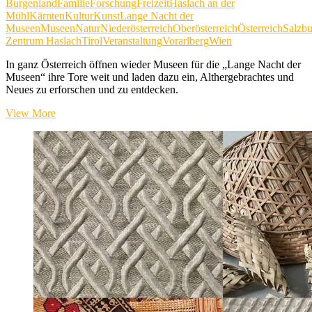
Burgenland
Familie
Forschung
Freizeit
Haslach an der
Mühl
Kärnten
Kultur
Kunst
Lange Nacht der
Museen
Museen
Natur
Niederösterreich
Oberösterreich
Österreich
Salzbu
Zentrum Haslach
Tirol
Veranstaltung
Vorarlberg
Wien
In ganz Österreich öffnen wieder Museen für die „Lange Nacht der
Museen“ ihre Tore weit und laden dazu ein, Althergebrachtes und
Neues zu erforschen und zu entdecken.
Lange
View More
Nacht
der
Museen