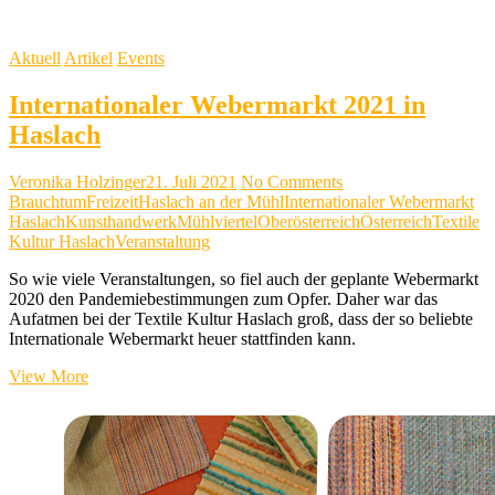
Aktuell
Artikel
Events
Internationaler Webermarkt 2021 in
Haslach
Veronika Holzinger
21. Juli 2021
No Comments
Brauchtum
Freizeit
Haslach an der Mühl
Internationaler Webermarkt
Haslach
Kunsthandwerk
Mühlviertel
Oberösterreich
Österreich
Textile
Kultur Haslach
Veranstaltung
So wie viele Veranstaltungen, so fiel auch der geplante Webermarkt
2020 den Pandemiebestimmungen zum Opfer. Daher war das
Aufatmen bei der Textile Kultur Haslach groß, dass der so beliebte
Internationale Webermarkt heuer stattfinden kann.
Internationaler
View More
Webermarkt
2021
in
Haslach