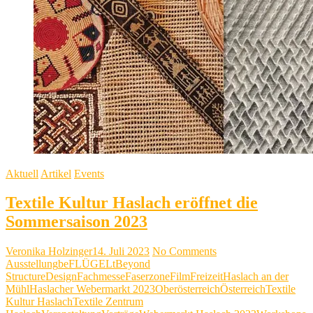
Aktuell
Artikel
Events
Textile Kultur Haslach eröffnet die
Sommersaison 2023
Veronika Holzinger
14. Juli 2023
No Comments
Ausstellung
beFLÜGELt
Beyond
Structure
Design
Fachmesse
Faserzone
Film
Freizeit
Haslach an der
Mühl
Haslacher Webermarkt 2023
Oberösterreich
Österreich
Textile
Kultur Haslach
Textile Zentrum