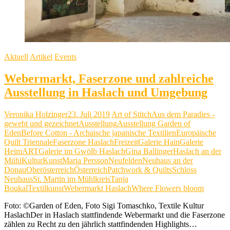
Aktuell
Artikel
Events
Webermarkt, Faserzone und zahlreiche
Ausstellung in Haslach und Umgebung
Veronika Holzinger
23. Juli 2019
Art of Stitch
Aus dem Paradies -
gewebt und gezeichnet
Ausstellung
Ausstellung Garden of
Eden
Before Cotton - Archaische japanische Textilien
Europäische
Quilt Triennale
Faserzone Haslach
Freizeit
Galerie Hain
Galerie
HeimART
Galerie im Gwölb Haslach
Gina Ballinger
Haslach an der
Mühl
Kultur
Kunst
Maria Persson
Neufelden
Neuhaus an der
Donau
Oberösterreich
Österreich
Patchwork & Quilts
Schloss
Neuhaus
St. Martin im Mühlkreis
Tanja
Boukal
Textilkunst
Webermarkt Haslach
Where Flowers bloom
Foto: ©Garden of Eden, Foto Sigi Tomaschko, Textile Kultur
HaslachDer in Haslach stattfindende Webermarkt und die Faserzone
zählen zu Recht zu den jährlich stattfindenden Highlights…