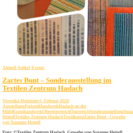
Aktuell
Artikel
Events
Zartes Bunt – Sonderausstellung im
Textilen Zentrum Haslach
Veronika Holzinger
3. Februar 2020
Ausstellung
Freizeit
Handwerk
Haslach an der
Mühl
Kunsthandwerk
Oberösterreich
Österreich
Sonderausstellung
Susa
Heindl
Textiles Zentrum Haslach
Textilkunst
Zartes Bunt - Gewebe
von Susanne Heindl
Foto: ©Textiles Zentrum Haslach, Gewebe von Susanne Heindl