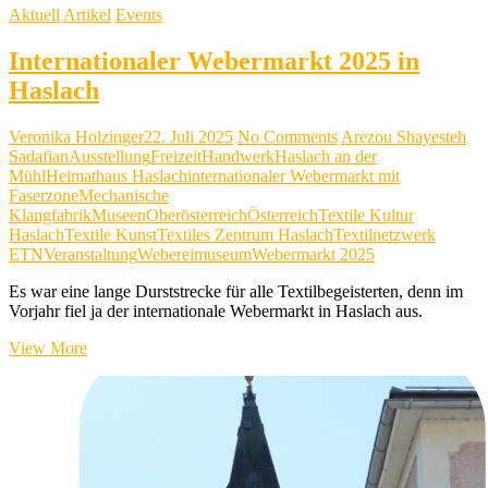
Aktuell
Artikel
Events
Internationaler Webermarkt 2025 in
Haslach
Veronika Holzinger
22. Juli 2025
No Comments
Arezou Shayesteh
Sadafian
Ausstellung
Freizeit
Handwerk
Haslach an der
Mühl
Heimathaus Haslach
internationaler Webermarkt mit
Faserzone
Mechanische
Klangfabrik
Museen
Oberösterreich
Österreich
Textile Kultur
Haslach
Textile Kunst
Textiles Zentrum Haslach
Textilnetzwerk
ETN
Veranstaltung
Webereimuseum
Webermarkt 2025
Es war eine lange Durststrecke für alle Textilbegeisterten, denn im
Vorjahr fiel ja der internationale Webermarkt in Haslach aus.
Internationaler
View More
Webermarkt
2025
in
Haslach