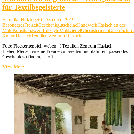
für Textilbegeisterte
Veronika Holzinger
6. Dezember 2019
Besonderes
Freizeit
Geschenkgutscheine
Handwerk
Haslach an der
Mühl
Kunsthandwerk
Lifestyle
Mühlviertel
Oberösterreich
Österreich
Tex
Kultur Haslach
Textilien Zentrum Haslach
Foto: Fleckerlteppich weben, ©Textilien Zentrum Haslach
Lieben Menschen eine Freude zu bereiten und dafür ein passendes
Geschenk zu finden, ist oft…
Schenken
View More
leicht
gemacht
–
Kursgutschein
für
Textilbegeisterte