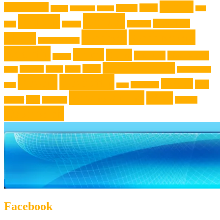
Familie
Ausstellung
2012
Event
Design
Backen
Backrezept
Backtip
Film
Genuss
Freizeit
Jugendliche
Haushalt
Foto
Gadget
Kochen
Kochrezept
Kinder
Klassische Musik
Kochtip
Kultur
Kunst
Lifestyle
Live-Musik
Konzert
Niederösterreich
News
Museen
Musik
Natur
Mode
Oberösterreich
Rezept
Rezepttip
Technik
Test
Steiermark
Reise
Sport
Veranstaltung
Wien
Tipp
Wohnen
Theater
Touristik
Österreich
Facebook