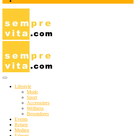
Impressum
Das Online-Magazin für Genießer mit aktivem Lebensstil
sempre-vita.com
Lifestyle
Mode
Sport
Accessoires
Wellness
Besonderes
Events
Reisen
Medien
Erlesen