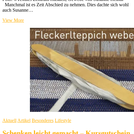
Manchmal ist es Zeit Abschied zu nehmen. Dies dachte sich wohl
auch Susanne…
Zartes
View More
Bunt
–
Sonderausstellung
im
Textilen
Zentrum
Haslach
Aktuell
Artikel
Besonderes
Lifestyle
Schenken leicht gemacht – Kursgutschein