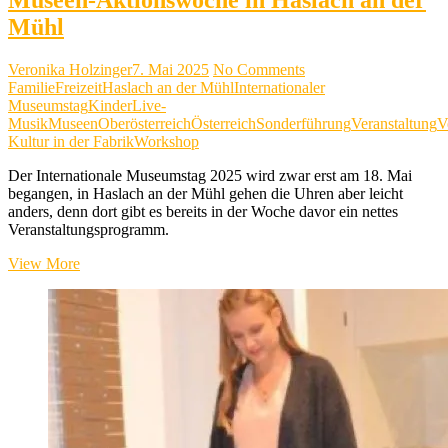
Mühl
Veronika Holzinger
7. Mai 2025
No Comments
Familie
Freizeit
Haslach an der Mühl
Internationaler
Museumstag
Kinder
Live-
Musik
Museen
Oberösterreich
Österreich
Sonderführung
Veranstaltung
V
Kultur in der Fabrik
Workshop
Der Internationale Museumstag 2025 wird zwar erst am 18. Mai
begangen, in Haslach an der Mühl gehen die Uhren aber leicht
anders, denn dort gibt es bereits in der Woche davor ein nettes
Veranstaltungsprogramm.
Museen-
View More
Aktionswoche
in
Haslach
an
der
Mühl