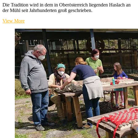
Die Tradition wird in dem in Oberösterreich liegenden Haslach an
der Mühl seit Jahrhunderten groß geschrieben.
Textile
View More
Kultur
Haslach
lädt
zu
Webermarkt
&
Ausstellungen
&
Kursen