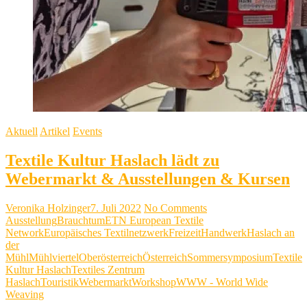
Aktuell
Artikel
Events
Textile Kultur Haslach lädt zu
Webermarkt & Ausstellungen & Kursen
Veronika Holzinger
7. Juli 2022
No Comments
Ausstellung
Brauchtum
ETN European Textile
Network
Europäisches Textilnetzwerk
Freizeit
Handwerk
Haslach an
der
Mühl
Mühlviertel
Oberösterreich
Österreich
Sommersymposium
Textile
Kultur Haslach
Textiles Zentrum
Haslach
Touristik
Webermarkt
Workshop
WWW - World Wide
Weaving