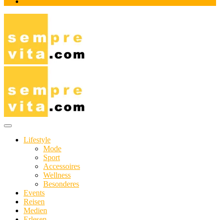
Impressum
Das Online-Magazin für Genießer mit aktivem Lebensstil
sempre-vita.com
Lifestyle
Mode
Sport
Accessoires
Wellness
Besonderes
Events
Reisen
Medien
Erlesen