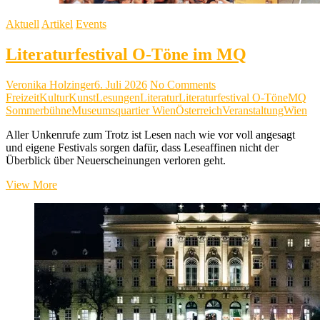
Aktuell
Artikel
Events
Literaturfestival O-Töne im MQ
Veronika Holzinger
6. Juli 2026
No Comments
Freizeit
Kultur
Kunst
Lesungen
Literatur
Literaturfestival O-Töne
MQ
Sommerbühne
Museumsquartier Wien
Österreich
Veranstaltung
Wien
Aller Unkenrufe zum Trotz ist Lesen nach wie vor voll angesagt
und eigene Festivals sorgen dafür, dass Leseaffinen nicht der
Überblick über Neuerscheinungen verloren geht.
Literaturfestival
View More
O-
Töne
im
MQ