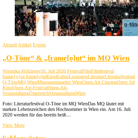
Aktuell
Artikel
Events
„O-Töne“ & „frame[o]ut“ im MQ Wien
Veronika Holzinger
16. Juli 2020
Festival
Film
Filmfestival
frame{o}ut frame[o]ut
Kino
Kultur
Lesungen
Literatur
Literaturfestival
O-Töne
MQ Wien
Museumsquartier Wien
Open Air Cinema
Open Air
Kino
Open-Air-Festival
Open-Air-
Veranstaltung
Österreich
Veranstaltung
Wien
Foto: Literaturfestival O-Töne im MQ WienDas MQ läutet mit
starken Lebenszeichen den Hochsommer in Wien ein. Am 16. Juli
2020 werden für das bereits heiß…
„O-
View More
Töne“
&