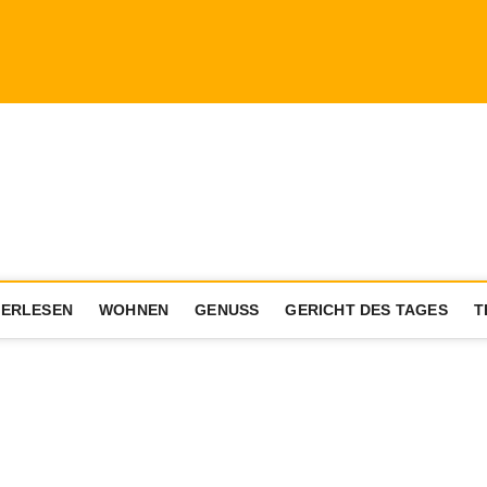
a.com
ENIESSER MIT AKTIVEM LEBENSSTIL
ERLESEN
WOHNEN
GENUSS
GERICHT DES TAGES
T