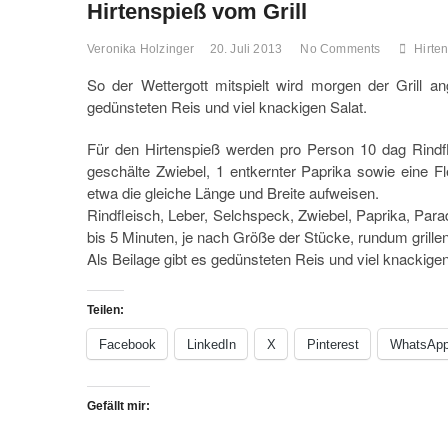
Hirtenspieß vom Grill
Veronika Holzinger
20. Juli 2013
No Comments
Hirte
So der Wettergott mitspielt wird morgen der Grill a
gedünsteten Reis und viel knackigen Salat.
Für den Hirtenspieß werden pro Person 10 dag Rindf
geschälte Zwiebel, 1 entkernter Paprika sowie eine Fl
etwa die gleiche Länge und Breite aufweisen.
Rindfleisch, Leber, Selchspeck, Zwiebel, Paprika, Par
bis 5 Minuten, je nach Größe der Stücke, rundum grillen 
Als Beilage gibt es gedünsteten Reis und viel knackige
Teilen:
Facebook
LinkedIn
X
Pinterest
WhatsAp
Gefällt mir: