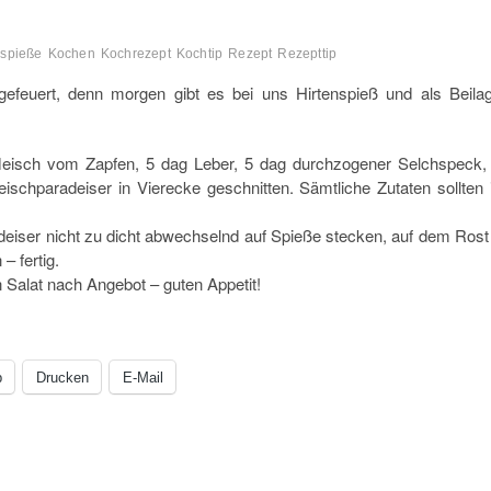
nspieße
Kochen
Kochrezept
Kochtip
Rezept
Rezepttip
ngefeuert, denn morgen gibt es bei uns Hirtenspieß und als Beila
leisch vom Zapfen, 5 dag Leber, 5 dag durchzogener Selchspeck,
eischparadeiser in Vierecke geschnitten. Sämtliche Zutaten sollten 
adeiser nicht zu dicht abwechselnd auf Spieße stecken, auf dem Rost
– fertig.
n Salat nach Angebot – guten Appetit!
p
Drucken
E-Mail