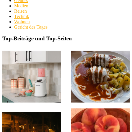
Genuss
Medien
Reisen
Technik
Wohnen
Gericht des Tages
Top-Beiträge und Top-Seiten