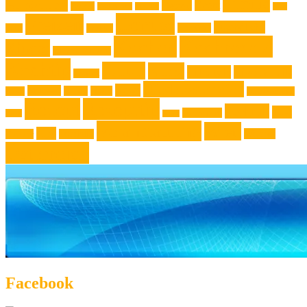
Familie
Ausstellung
Event
Design
Backen
Backrezept
Backtip
Film
Genuss
Freizeit
Jugendliche
Haushalt
Foto
Gadget
Kochen
Kochrezept
Kinder
Klassische Musik
Kochtip
Kultur
Kunst
Lifestyle
Live-Musik
Konzert
Niederösterreich
News
Museen
Musik
Natur
Mode
Oberösterreich
Rezept
Rezepttip
Technik
Test
Steiermark
Reise
Sport
Veranstaltung
Wien
Tipp
Wohnen
Theater
Touristik
Österreich
Facebook