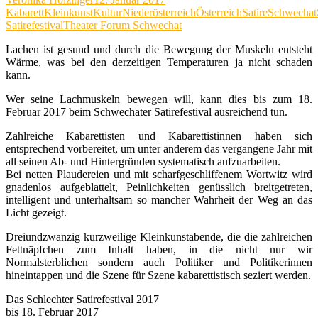
Kabarett
Kleinkunst
Kultur
Niederösterreich
Österreich
Satire
Schwechat
Satirefestival
Theater Forum Schwechat
Lachen ist gesund und durch die Bewegung der Muskeln entsteht
Wärme, was bei den derzeitigen Temperaturen ja nicht schaden
kann.
Wer seine Lachmuskeln bewegen will, kann dies bis zum 18.
Februar 2017 beim Schwechater Satirefestival ausreichend tun.
Zahlreiche Kabarettisten und Kabarettistinnen haben sich
entsprechend vorbereitet, um unter anderem das vergangene Jahr mit
all seinen Ab- und Hintergründen systematisch aufzuarbeiten.
Bei netten Plaudereien und mit scharfgeschliffenem Wortwitz wird
gnadenlos aufgeblattelt, Peinlichkeiten genüsslich breitgetreten,
intelligent und unterhaltsam so mancher Wahrheit der Weg an das
Licht gezeigt.
Dreiundzwanzig kurzweilige Kleinkunstabende, die die zahlreichen
Fettnäpfchen zum Inhalt haben, in die nicht nur wir
Normalsterblichen sondern auch Politiker und Politikerinnen
hineintappen und die Szene für Szene kabarettistisch seziert werden.
Das Schlechter Satirefestival 2017
bis 18. Februar 2017