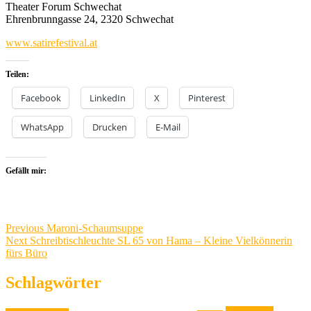
Theater Forum Schwechat
Ehrenbrunngasse 24, 2320 Schwechat
www.satirefestival.at
Teilen:
Facebook
LinkedIn
X
Pinterest
WhatsApp
Drucken
E-Mail
Gefällt mir:
Beitragsnavigation
Previous
Previous
Maroni-Schaumsuppe
Next
post:
Next
Schreibtischleuchte SL 65 von Hama – Kleine Vielkönnerin
post:
fürs Büro
Schlagwörter