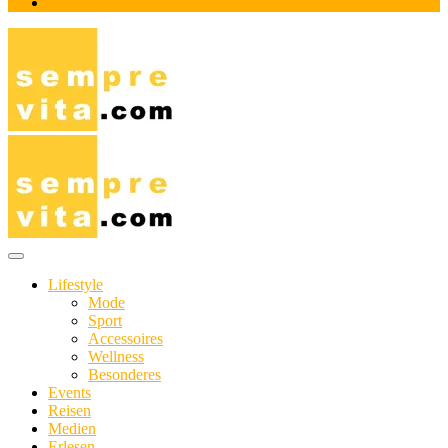
Impressum
Das Online-Magazin für Genießer mit aktivem Lebensstil
sempre-vita.com
Lifestyle
Mode
Sport
Accessoires
Wellness
Besonderes
Events
Reisen
Medien
Erlesen