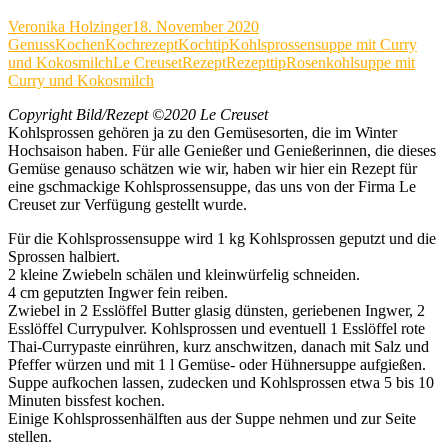
Veronika Holzinger
18. November 2020
Genuss
Kochen
Kochrezept
Kochtip
Kohlsprossensuppe mit Curry
und Kokosmilch
Le Creuset
Rezept
Rezepttip
Rosenkohlsuppe mit
Curry und Kokosmilch
Copyright Bild/Rezept ©2020 Le Creuset
Kohlsprossen gehören ja zu den Gemüsesorten, die im Winter
Hochsaison haben. Für alle Genießer und Genießerinnen, die dieses
Gemüse genauso schätzen wie wir, haben wir hier ein Rezept für
eine gschmackige Kohlsprossensuppe, das uns von der Firma Le
Creuset zur Verfügung gestellt wurde.
Für die Kohlsprossensuppe wird 1 kg Kohlsprossen geputzt und die
Sprossen halbiert.
2 kleine Zwiebeln schälen und kleinwürfelig schneiden.
4 cm geputzten Ingwer fein reiben.
Zwiebel in 2 Esslöffel Butter glasig dünsten, geriebenen Ingwer, 2
Esslöffel Currypulver. Kohlsprossen und eventuell 1 Esslöffel rote
Thai-Currypaste einrühren, kurz anschwitzen, danach mit Salz und
Pfeffer würzen und mit 1 l Gemüse- oder Hühnersuppe aufgießen.
Suppe aufkochen lassen, zudecken und Kohlsprossen etwa 5 bis 10
Minuten bissfest kochen.
Einige Kohlsprossenhälften aus der Suppe nehmen und zur Seite
stellen.