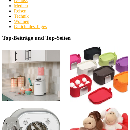
Genuss
Medien
Reisen
Technik
Wohnen
Gericht des Tages
Top-Beiträge und Top-Seiten