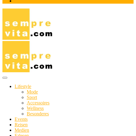
Impressum
Das Online-Magazin für Genießer mit aktivem Lebensstil
sempre-vita.com
Lifestyle
Mode
Sport
Accessoires
Wellness
Besonderes
Events
Reisen
Medien
Erlesen