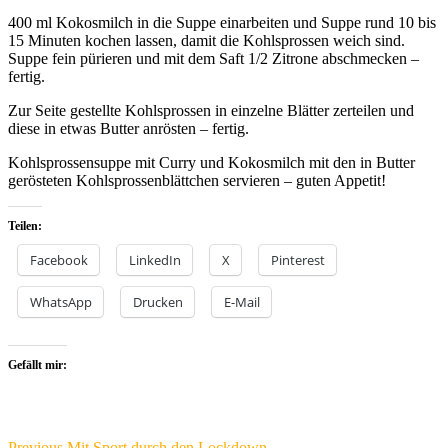
400 ml Kokosmilch in die Suppe einarbeiten und Suppe rund 10 bis
15 Minuten kochen lassen, damit die Kohlsprossen weich sind.
Suppe fein pürieren und mit dem Saft 1/2 Zitrone abschmecken –
fertig.
Zur Seite gestellte Kohlsprossen in einzelne Blätter zerteilen und
diese in etwas Butter anrösten – fertig.
Kohlsprossensuppe mit Curry und Kokosmilch mit den in Butter
gerösteten Kohlsprossenblättchen servieren – guten Appetit!
Teilen:
Facebook
LinkedIn
X
Pinterest
WhatsApp
Drucken
E-Mail
Gefällt mir:
Previous
Previous
Mit Sport durch den Lockdown