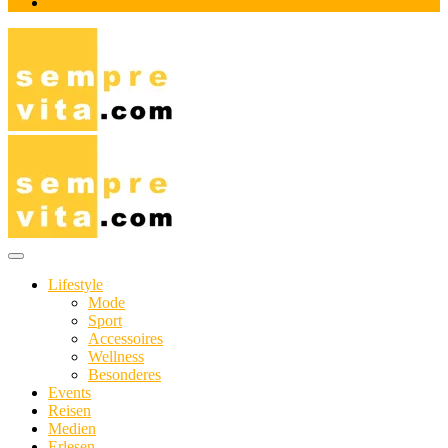
Impressum
Das Online-Magazin für Genießer mit aktivem Lebensstil
sempre-vita.com
Lifestyle
Mode
Sport
Accessoires
Wellness
Besonderes
Events
Reisen
Medien
Erlesen