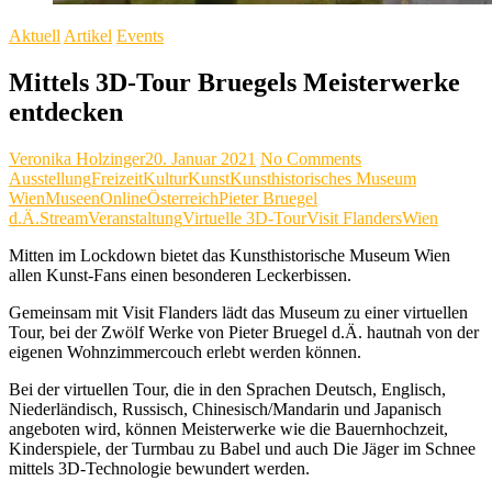
Aktuell
Artikel
Events
Mittels 3D-Tour Bruegels Meisterwerke
entdecken
Veronika Holzinger
20. Januar 2021
No Comments
Ausstellung
Freizeit
Kultur
Kunst
Kunsthistorisches Museum
Wien
Museen
Online
Österreich
Pieter Bruegel
d.Ä.
Stream
Veranstaltung
Virtuelle 3D-Tour
Visit Flanders
Wien
Mitten im Lockdown bietet das Kunsthistorische Museum Wien
allen Kunst-Fans einen besonderen Leckerbissen.
Gemeinsam mit Visit Flanders lädt das Museum zu einer virtuellen
Tour, bei der Zwölf Werke von Pieter Bruegel d.Ä. hautnah von der
eigenen Wohnzimmercouch erlebt werden können.
Bei der virtuellen Tour, die in den Sprachen Deutsch, Englisch,
Niederländisch, Russisch, Chinesisch/Mandarin und Japanisch
angeboten wird, können Meisterwerke wie die Bauernhochzeit,
Kinderspiele, der Turmbau zu Babel und auch Die Jäger im Schnee
mittels 3D-Technologie bewundert werden.