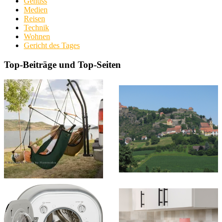
Genuss
Medien
Reisen
Technik
Wohnen
Gericht des Tages
Top-Beiträge und Top-Seiten