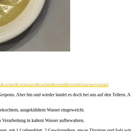
s
Kochen
Kochrezept
Kochtip
Rezept
Rezepttip
Sacherwürstel
espons. Aber hin und wieder landet es doch bei uns auf den Tellern. A
gekochtem, ausgekühltem Wasser eingeweicht.
en Verarbeitung in kaltem Wasser aufbewahren.
gen, mit 1 Lorbeerblatt, 2 Gewürznelken, etwas Thymian und Salz wü