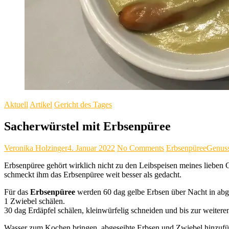
Aktuell
Artikel
Gericht des Tages
Sacherwürstel mit Erbsenpüree
Veronika Holzinger
4. Januar 2022
No Comments
Erbsenpüree
Genus
Erbsenpüree gehört wirklich nicht zu den Leibspeisen meines lieben G
schmeckt ihm das Erbsenpüree weit besser als gedacht.
Für das
Erbsenpüree
werden 60 dag gelbe Erbsen über Nacht in ab
1 Zwiebel schälen.
30 dag Erdäpfel schälen, kleinwürfelig schneiden und bis zur weiter
Wasser zum Kochen bringen, abgeseihte Erbsen und Zwiebel hinzufü