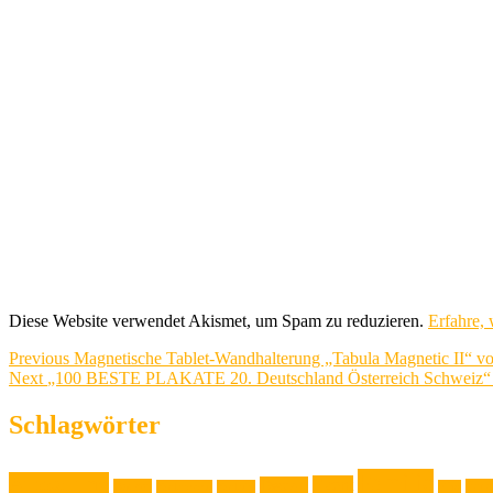
Diese Website verwendet Akismet, um Spam zu reduzieren.
Erfahre,
Beitragsnavigation
Previous
Previous
Magnetische Tablet-Wandhalterung „Tabula Magnetic II“ von
Next
post:
Next
„100 BESTE PLAKATE 20. Deutschland Österreich Schweiz
post:
Schlagwörter
Familie
Ausstellung
Event
Design
Backen
Foto
Backrezept
Backtip
Film