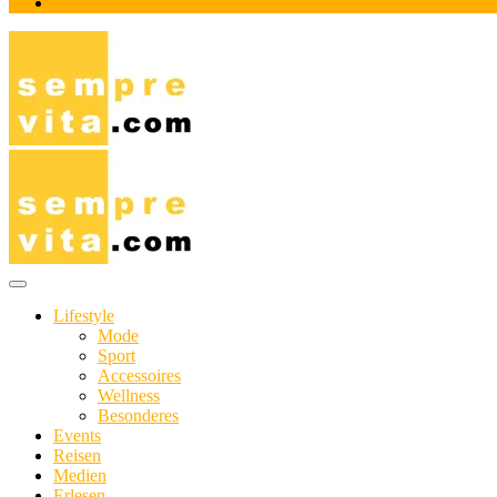
Impressum
Das Online-Magazin für Genießer mit aktivem Lebensstil
sempre-vita.com
Lifestyle
Mode
Sport
Accessoires
Wellness
Besonderes
Events
Reisen
Medien
Erlesen