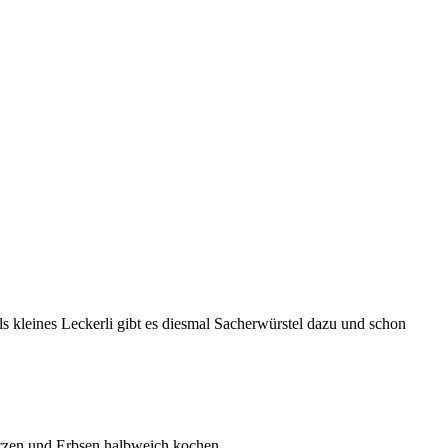
ls kleines Leckerli gibt es diesmal Sacherwürstel dazu und schon
rzen und Erbsen halbweich kochen.