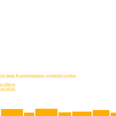
 wie deine Kommentardaten verarbeitet werden.
 reflecta
“ im MAK
Genuss
Freizeit
Kinder
Jugendliche
Haushalt
Gadget
Kla