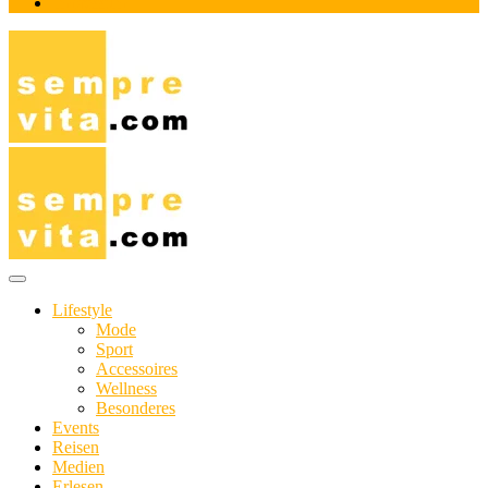
Impressum
Das Online-Magazin für Genießer mit aktivem Lebensstil
sempre-vita.com
Lifestyle
Mode
Sport
Accessoires
Wellness
Besonderes
Events
Reisen
Medien
Erlesen