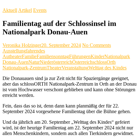
Aktuell
Artikel
Events
Familientag auf der Schlossinsel im
Nationalpark Donau-Auen
Veronika Holzinger
20. September 2024
No Comments
Ausstellung
fahrendes
Autheater
Familie
Familiensonntag
Führungen
Kinder
Nationalpark
Donau-Auen
Natur
Niederösterreich
Österreich
schlossOrth
Nationalpark-Zentrum
Theater
Veranstaltung
Welttag des Kindes
Die Donauauen sind ja zur Zeit nicht für Spaziergänge geeignet,
aber das schlossORTH Nationalpark-Zentrum in Orth an der Donau
ist vom Hochwasser verschont geblieben und kann ohne Störungen
erreicht werden.
Fein, dass das so ist, denn dann kann planmäßig der für 22.
September 2024 vorgesehene Familientag über die Bühne gehen.
Und da jährlich am 20. September „Welttag des Kindes“ gefeiert
wird, ist der heurige Familientag am 22. September 2024 nicht nur
allen Menschenkindern, sondern auch allen Tierkindern gewidmet.