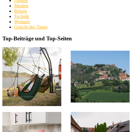
Genuss
Medien
Reisen
Technik
Wohnen
Gericht des Tages
Top-Beiträge und Top-Seiten