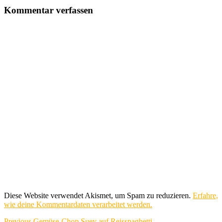
Kommentar verfassen
Diese Website verwendet Akismet, um Spam zu reduzieren.
Erfahre,
wie deine Kommentardaten verarbeitet werden.
Previous
Previous
Gemüse-Chop Suey auf Reisspaghetti