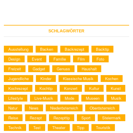
SCHLAGWÖRTER
Ausstellung
Backen
Backrezept
Backtip
Design
Event
Familie
Film
Foto
Freizeit
Gadget
Genuss
Haushalt
Jugendliche
Kinder
Klassische Musik
Kochen
Kochrezept
Kochtip
Konzert
Kultur
Kunst
Lifestyle
Live-Musik
Mode
Museen
Musik
Natur
News
Niederösterreich
Oberösterreich
Reise
Rezept
Rezepttip
Sport
Steiermark
Technik
Test
Theater
Tipp
Touristik