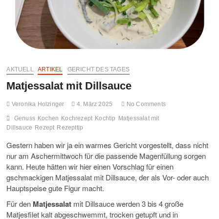
FO
MO
GA
AKTUELL
ARTIKEL
GERICHT DES TAGES
UN
Matjessalat mit Dillsauce
HA
Veronika Holzinger
4. März 2025
No Comments
Genuss
Kochen
Kochrezept
Kochtip
Matjessalat mit
Dillsauce
Rezept
Rezepttip
Gestern haben wir ja ein warmes Gericht vorgestellt, dass nicht
nur am Aschermittwoch für die passende Magenfüllung sorgen
kann. Heute hätten wir hier einen Vorschlag für einen
gschmackigen Matjessalat mit Dillsauce, der als Vor- oder auch
Hauptspeise gute Figur macht.
Für den
Matjessalat
mit Dillsauce werden 3 bis 4 große
Matjesfilet kalt abgeschwemmt, trocken getupft und in