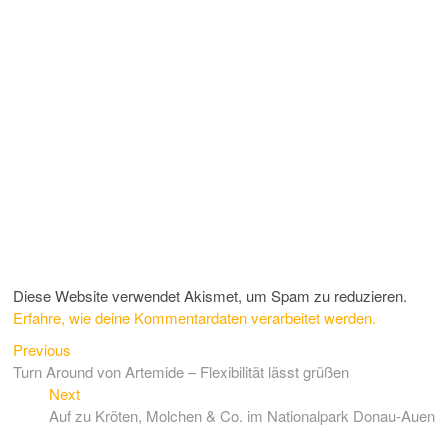
Diese Website verwendet Akismet, um Spam zu reduzieren.
Erfahre, wie deine Kommentardaten verarbeitet werden.
Previous
Beitragsnavigation
Previous
post:
Turn Around von Artemide – Flexibilität lässt grüßen
Next
Next
post:
Auf zu Kröten, Molchen & Co. im Nationalpark Donau-Auen