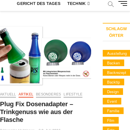
M
GERICHT DES TAGES
TECHNIK
e
n
u
B
SCHLAGW
u
ÖRTER
t
t
Ausstellung
o
n
Backen
Backrezept
Backtip
Design
AKTUELL
ARTIKEL
BESONDERES
LIFESTYLE
Event
Plug Fix Dosenadapter –
Familie
Trinkgenuss wie aus der
Flasche
Film
Foto