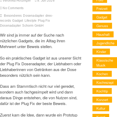
Veronika Holzinger
8. Juli 2026
Freizeit
No Comments
Besonderes
Dosenadapter
drex-
Gadget
records
Gadget
Lifestyle
Plug Fix
Genuss
Dosenadapter
Schorm GmbH
Haushalt
Wir sind ja immer auf der Suche nach
nützlichen Gadgets, die im Alltag ihren
Jugendliche
Mehrwert unter Beweis stellen.
Kinder
So ein praktisches Gadget ist aus unserer Sicht
Klassische
der Plug Fix Dosenadapter, der Liebhabern oder
Musik
Liebhaberinnen von Getränken aus der Dose
Kochen
besonders nützlich sein kann.
Kochrezept
Dass am Stammtisch nicht nur viel geredet,
Kochtip
sondern auch fachgesimpelt wird und dann
daraus Dinge entstehen, die von Nutzen sind,
Konzert
dafür ist der Plug Fix der beste Beweis.
Kultur
Zuerst kam die Idee, dann wurde ein Prototyp
Kunst