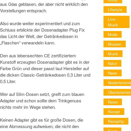
aus Glas geblasen, der aber nicht wirklich den
Lifestyle
Vorstellungen entsprach.
Live-
Also wurde weiter experimentiert und zum
Musik
Schluss erblickte der Dosenadapter Plug Fix
Mode
das Licht der Welt, der Getränkedosen in
„Flaschen“ verwandeln kann.
Museen
Musik
Den aus lebensechten CE zertifiziertem
Kunstoff erzeugten Dosenadapter gibt es in der
Natur
Farbe Grün und dieser passt laut Hersteller auf
News
die dicken Classic-Getränkedosen 0,3 Liter und
0,5 Liter.
Niederösterre
Oberösterreic
Wer auf Slim-Dosen setzt, greift zum blauen
Adapter und schon sollte dem Trinkgenuss
Reise
nichts mehr im Wege stehen.
Rezept
Keinen Adapter gibt es für große Dosen, die
Rezepttip
eine Abmessung aufweisen, die nicht den
Sport