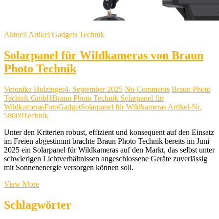
Aktuell
Artikel
Gadgets
Technik
Solarpanel für Wildkameras von Braun
Photo Technik
Veronika Holzinger
4. September 2025
No Comments
Braun Photo
Technik GmbH
Braun Photo Technik Solarpanel für
Wildkameras
Foto
Gadget
Solarpanel für Wildkameras Artikel-Nr.
58009
Technik
Unter den Kriterien robust, effizient und konsequent auf den Einsatz
im Freien abgestimmt brachte Braun Photo Technik bereits im Juni
2025 ein Solarpanel für Wildkameras auf den Markt, das selbst unter
schwierigen Lichtverhältnissen angeschlossene Geräte zuverlässig
mit Sonnenenergie versorgen können soll.
Solarpanel
View More
für
Wildkameras
Schlagwörter
von
Braun