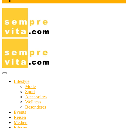
Impressum
Das Online-Magazin für Genießer mit aktivem Lebensstil
sempre-vita.com
Lifestyle
Mode
Sport
Accessoires
Wellness
Besonderes
Events
Reisen
Medien
Erlesen