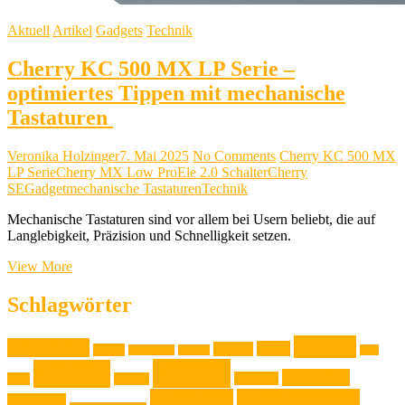
Aktuell
Artikel
Gadgets
Technik
Cherry KC 500 MX LP Serie –
optimiertes Tippen mit mechanische
Tastaturen
Veronika Holzinger
7. Mai 2025
No Comments
Cherry KC 500 MX
LP Serie
Cherry MX Low ProEle 2.0 Schalter
Cherry
SE
Gadget
mechanische Tastaturen
Technik
Mechanische Tastaturen sind vor allem bei Usern beliebt, die auf
Langlebigkeit, Präzision und Schnelligkeit setzen.
Cherry
View More
KC
500
Schlagwörter
MX
LP
Familie
Ausstellung
Serie
Event
Design
Backen
Backrezept
Backtip
Film
–
Genuss
Freizeit
Jugendliche
Haushalt
optimiertes
Foto
Gadget
Tippen
Kochen
Kochrezept
Kinder