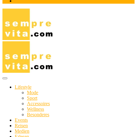
Impressum
Das Online-Magazin für Genießer mit aktivem Lebensstil
sempre-vita.com
Lifestyle
Mode
Sport
Accessoires
Wellness
Besonderes
Events
Reisen
Medien
Erlesen