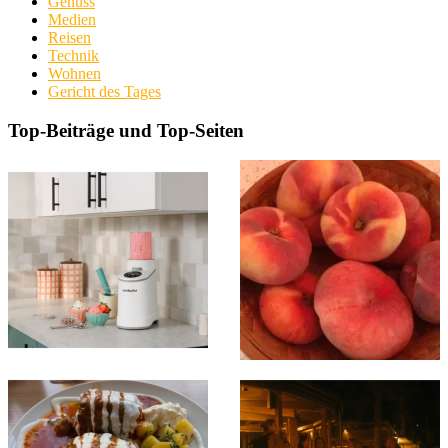
Genuss
Medien
Reisen
Technik
Wohnen
Gericht des Tages
Top-Beiträge und Top-Seiten