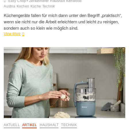
Easy Chop+ Zerkleinerer
Haushalt
Kenwood
Austria
Kochen
Küche
Technik
Küchengeräte fallen für mich dann unter den Begriff „praktisch“,
wenn sie nicht nur die Arbeit erleichtern und leicht zu reinigen,
sondern auch so klein wie möglich sind.
Easy
View More
Chop+
–
Neuer
Zerkleinerer
von
Kenwood
AKTUELL
ARTIKEL
HAUSHALT
TECHNIK