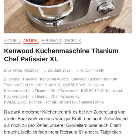
AKTUELL
ARTIKEL
HAUSHALT
TECHNIK
Kenwood Küchenmaschine Titanium
Chef Patissier XL
Veronika Holzinger
26. Juni 2023
No Comments
Backen
Haushalt
Kenwood Austria
Kenwood Küchenmaschine
Titanium Chef Patissier Modell XL KWL90.004SI
Kenwood
Küchenmaschine Titanium Chef Patissier XL KWL90.124SI
Kenwood
Küchenmaschine Titanium Chef Patissier XL
KWL90.164SI
Kochen
Technik
Universalküchenmaschine
Da dank moderner Küchentechnik es bei der Zubereitung von
allerlei Backwerk weitaus weniger Kraft- und auch Zeitaufwand
als noch zu den Zeiten unserer Großeltern oder auch Eltern
braucht, bleibt einfach mehr Freiraum für andere Tätigkeiten.