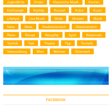
Jugendliche
Kinder
Klassische Musik
Kochen
Kochrezept
Kochtip
Konzert
Kultur
Kunst
Lifestyle
Live-Musik
Mode
Museen
Musik
Natur
News
Niederösterreich
Oberösterreich
Reise
Rezept
Rezepttip
Sport
Steiermark
Technik
Test
Theater
Tipp
Touristik
Veranstaltung
Wien
Wohnen
Österreich
FACEBOOK