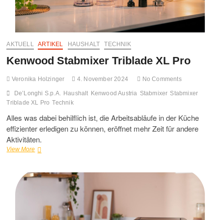
AKTUELL
ARTIKEL
HAUSHALT
TECHNIK
Kenwood Stabmixer Triblade XL Pro
Veronika Holzinger
4. November 2024
No Comments
De’Longhi S.p.A.
Haushalt
Kenwood Austria
Stabmixer
Stabmixer
Triblade XL Pro
Technik
Alles was dabei behilflich ist, die Arbeitsabläufe in der Küche
effizienter erledigen zu können, eröffnet mehr Zeit für andere
Aktivitäten.
Kenwood
View More
Stabmixer
Triblade
XL
Pro