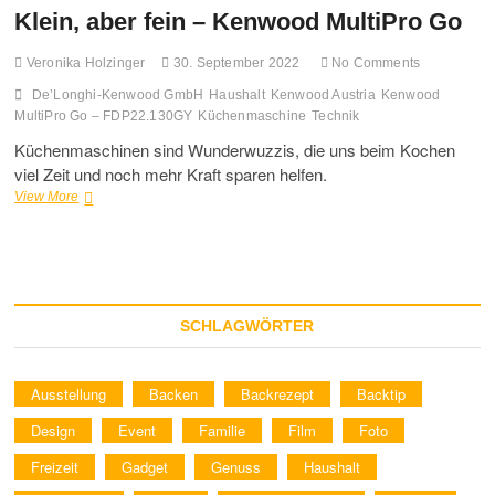
Klein, aber fein – Kenwood MultiPro Go
Veronika Holzinger
30. September 2022
No Comments
De’Longhi-Kenwood GmbH
Haushalt
Kenwood Austria
Kenwood
MultiPro Go – FDP22.130GY
Küchenmaschine
Technik
Küchenmaschinen sind Wunderwuzzis, die uns beim Kochen
viel Zeit und noch mehr Kraft sparen helfen.
Klein,
View More
aber
fein
–
Kenwood
MultiPro
Go
SCHLAGWÖRTER
Ausstellung
Backen
Backrezept
Backtip
Design
Event
Familie
Film
Foto
Freizeit
Gadget
Genuss
Haushalt