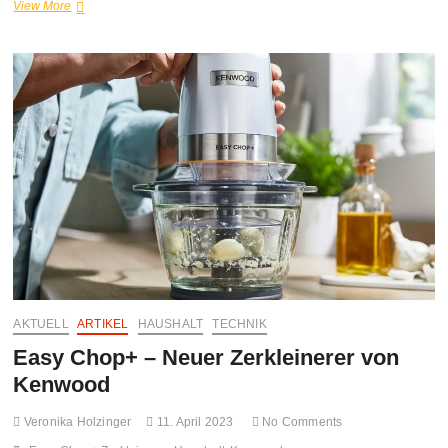
Kenwood
View More
Küchenmaschine
Titanium
Chef
Patissier
XL
AKTUELL
ARTIKEL
HAUSHALT
TECHNIK
Easy Chop+ – Neuer Zerkleinerer von
Kenwood
Veronika Holzinger
11. April 2023
No Comments