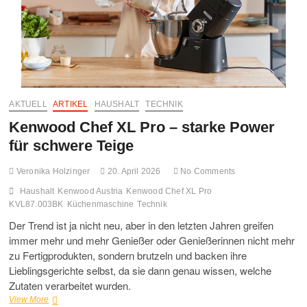
FO
MO
GA
AKTUELL
ARTIKEL
HAUSHALT
TECHNIK
UN
Kenwood Chef XL Pro – starke Power
HA
für schwere Teige
Veronika Holzinger
20. April 2026
No Comments
Haushalt
Kenwood Austria
Kenwood Chef XL Pro
KVL87.003BK
Küchenmaschine
Technik
Der Trend ist ja nicht neu, aber in den letzten Jahren greifen
immer mehr und mehr Genießer oder Genießerinnen nicht mehr
zu Fertigprodukten, sondern brutzeln und backen ihre
Lieblingsgerichte selbst, da sie dann genau wissen, welche
Zutaten verarbeitet wurden.
Kenwood
View More