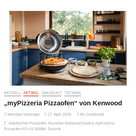
Chef
XL
Pro
–
starke
Power
für
schwere
Teige
AKTUELL
ARTIKEL
HAUSHALT
TECHNIK
„myPizzeria Pizzaofen“ von Kenwood
Veronika Holzinger
17. April 2026
No Comments
elektrischer Pizzaofen
Haushalt
Kenwood Austria
myPizzeria
Pizzaofen KP=10.000BK
Technik