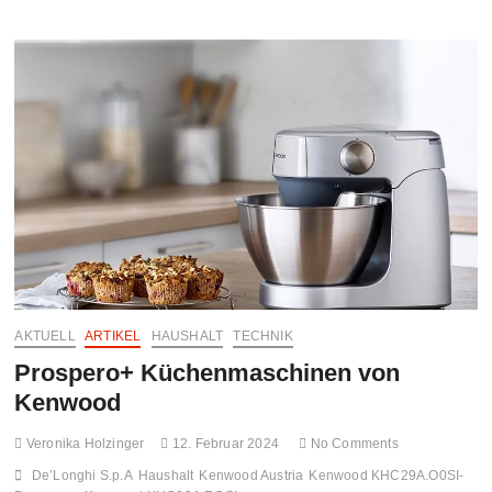
in
1
–
Kenwood
kHealthy
Fry
Twin
Airfryer
AKTUELL
ARTIKEL
HAUSHALT
TECHNIK
Prospero+ Küchenmaschinen von
Kenwood
Veronika Holzinger
12. Februar 2024
No Comments
De’Longhi S.p.A
Haushalt
Kenwood Austria
Kenwood KHC29A.O0SI-