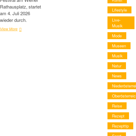
Rathausplatz, startet
Lifestyle
am 4. Juli 2026
wieder durch.
Live-
Musik
Film
View More
Festival
Mode
auf
Museen
dem
Wiener
Musik
Rathausplatz
2026
Natur
News
Niederösterre
Oberösterreic
Reise
Rezept
Rezepttip
Sport