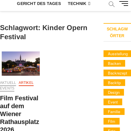
M
GERICHT DES TAGES
TECHNIK
e
n
u
Schlagwort:
Kinder Opern
B
SCHLAGW
u
Festival
ÖRTER
t
t
Ausstellung
o
n
Backen
Backrezept
Backtip
AKTUELL
ARTIKEL
EVENTS
Design
Film Festival
Event
auf dem
Familie
Wiener
Rathausplatz
Film
2026
Foto