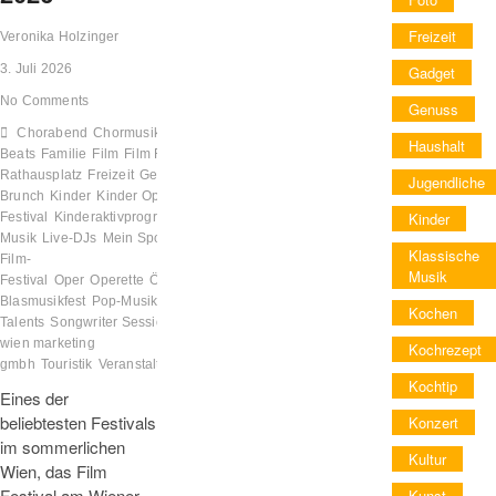
Freizeit
Veronika Holzinger
3. Juli 2026
Gadget
No Comments
Genuss
Chorabend
Chormusik
Energy Sunset
Haushalt
Beats
Familie
Film
Film Festival auf dem Wiener
Rathausplatz
Freizeit
Genuss
Jazz
Jugendliche
Brunch
Kinder
Kinder Opern
Kinder
Festival
Kinderaktivprogramm
Klassische
Musik
Live-DJs
Mein SportPlatz
Musical
Open-Air-
Klassische
Film-
Musik
Festival
Oper
Operette
Österreich
Österreichisches
Blasmusikfest
Pop-Musik
Rising
Kochen
Talents
Songwriter Sessions by Ever Artist
stadt
wien marketing
Kochrezept
gmbh
Touristik
Veranstaltung
Wien
Kochtip
Eines der
beliebtesten Festivals
Konzert
im sommerlichen
Kultur
Wien, das Film
Festival am Wiener
Kunst