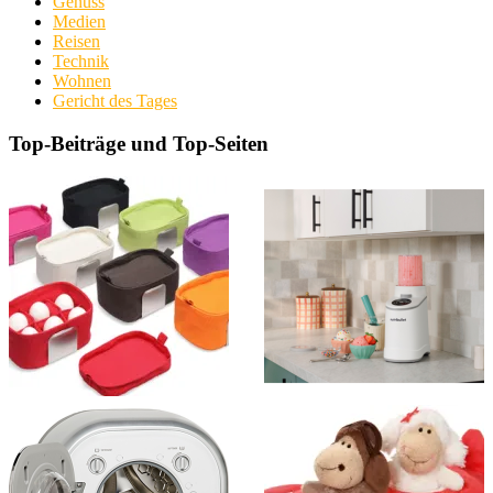
Genuss
Medien
Reisen
Technik
Wohnen
Gericht des Tages
Top-Beiträge und Top-Seiten