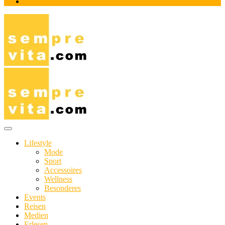
Impressum
Das Online-Magazin für Genießer mit aktivem Lebensstil
sempre-vita.com
Lifestyle
Mode
Sport
Accessoires
Wellness
Besonderes
Events
Reisen
Medien
Erlesen