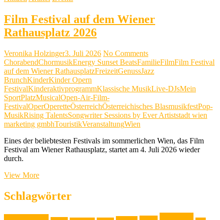
Film Festival auf dem Wiener
Rathausplatz 2026
Veronika Holzinger
3. Juli 2026
No Comments
Chorabend
Chormusik
Energy Sunset Beats
Familie
Film
Film Festival
auf dem Wiener Rathausplatz
Freizeit
Genuss
Jazz
Brunch
Kinder
Kinder Opern
Festival
Kinderaktivprogramm
Klassische Musik
Live-DJs
Mein
SportPlatz
Musical
Open-Air-Film-
Festival
Oper
Operette
Österreich
Österreichisches Blasmusikfest
Pop-
Musik
Rising Talents
Songwriter Sessions by Ever Artist
stadt wien
marketing gmbh
Touristik
Veranstaltung
Wien
Eines der beliebtesten Festivals im sommerlichen Wien, das Film
Festival am Wiener Rathausplatz, startet am 4. Juli 2026 wieder
durch.
Film
View More
Festival
auf
Schlagwörter
dem
Wiener
Familie
Ausstellung
Rathausplatz
Event
Design