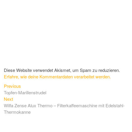
Diese Website verwendet Akismet, um Spam zu reduzieren.
Erfahre, wie deine Kommentardaten verarbeitet werden.
Previous
Beitragsnavigation
Previous
post:
Topfen-Marillenstrudel
Next
Next
post:
Wilfa Zense Alux Thermo – Filterkaffeemaschine mit Edelstahl-
Thermokanne