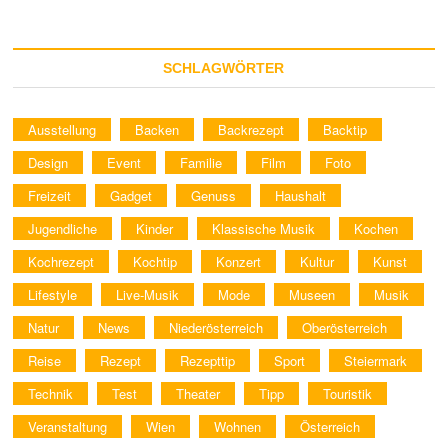
SCHLAGWÖRTER
Ausstellung
Backen
Backrezept
Backtip
Design
Event
Familie
Film
Foto
Freizeit
Gadget
Genuss
Haushalt
Jugendliche
Kinder
Klassische Musik
Kochen
Kochrezept
Kochtip
Konzert
Kultur
Kunst
Lifestyle
Live-Musik
Mode
Museen
Musik
Natur
News
Niederösterreich
Oberösterreich
Reise
Rezept
Rezepttip
Sport
Steiermark
Technik
Test
Theater
Tipp
Touristik
Veranstaltung
Wien
Wohnen
Österreich