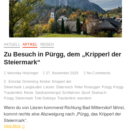
FO
MO
GA
AKTUELL
ARTIKEL
REISEN
UN
Zu Besuch in Pürgg, dem „Kripperl der
HA
Steiermark“
Veronika Holzinger
27. November 2025
No Comments
Ennstal
Grimming
Kinder
Kripperl der
Steiermark
Langlaufen
Liezen
Österreich
Peter Rosegger
Pürgg
Pürgg-
Trautenfels
Reise
Salzkammergut
Schifahren
Sport
Stainach-
Pürgg
Steiermark
Tote Gebirge
Trautenfels
wandern
Wenn du von Liezen kommend Richtung Bad Mitterndorf fährst,
kommt rechts eine Abzweigung nach „Pürgg, das Kripperl der
Steiermark“.
Zu
View More
Besuch