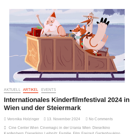
in
Pürgg,
dem
„Kripperl
der
Steiermark“
AKTUELL
ARTIKEL
EVENTS
Internationales Kinderfilmfestival 2024 in
Wien und der Steiermark
Veronika Holzinger
13. November 2024
No Comments
Cine Center Wien
Cinemagic in der Urania Wien
Dieselkino
Kapfenberg
Dieselkino Leibnitz
Familie
Film
Freizeit
Gartenbaukino