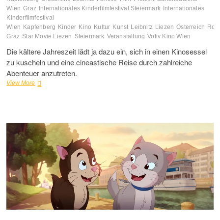
Wien
Graz
Internationales Kinderfilmfestival Steiermark
Internationales
Kinderfilmfestival
Wien
Kapfenberg
Kinder
Kino
Kultur
Kunst
Leibnitz
Liezen
Österreich
Roy
Graz
Star Movie Liezen
Steiermark
Veranstaltung
Votiv Kino Wien
Die kältere Jahreszeit lädt ja dazu ein, sich in einen Kinosessel
zu kuscheln und eine cineastische Reise durch zahlreiche
Abenteuer anzutreten.
Internationales
View More
Kinderfilmfestival
2024
in
Wien
und
der
Steiermark