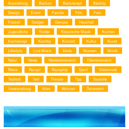
Ausstellung
Backen
Backrezept
Backtip
Design
Event
Familie
Film
Foto
Freizeit
Gadget
Genuss
Haushalt
Jugendliche
Kinder
Klassische Musik
Kochen
Kochrezept
Kochtip
Konzert
Kultur
Kunst
Lifestyle
Live-Musik
Mode
Museen
Musik
Natur
News
Niederösterreich
Oberösterreich
Reise
Rezept
Rezepttip
Sport
Steiermark
Technik
Test
Theater
Tipp
Touristik
Veranstaltung
Wien
Wohnen
Österreich