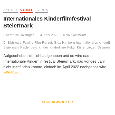
AKTUELL
ARTIKEL
EVENTS
Internationales Kinderfilmfestival
Steiermark
Veronika Holzinger
4. April 2022
No Comments
Eibiswald
Familie
Film
Freizeit
Graz
Hartberg
Internationales Kinderfilmf
Steiermark
Kapfenberg
Kinder
Kinderfilme
Kultur
Kunst
Liezen
Österreich
Aufgeschoben ist nicht aufgehoben und so wird das
Internationale Kinderfilmfestival Steiermark, das voriges Jahr
nicht stattfinden konnte, einfach im April 2022 nachgeholt wird.
Internationales
View More
Kinderfilmfestival
Steiermark
SCHLAGWÖRTER