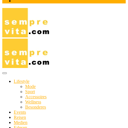
Impressum
Das Online-Magazin für Genießer mit aktivem Lebensstil
sempre-vita.com
Lifestyle
Mode
Sport
Accessoires
Wellness
Besonderes
Events
Reisen
Medien
Erlesen