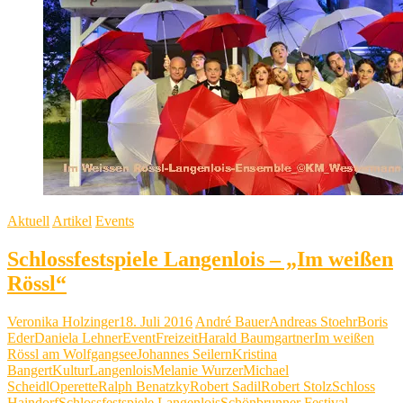
Aktuell
Artikel
Events
Schlossfestspiele Langenlois – „Im weißen
Rössl“
Veronika Holzinger
18. Juli 2016
André Bauer
Andreas Stoehr
Boris
Eder
Daniela Lehner
Event
Freizeit
Harald Baumgartner
Im weißen
Rössl am Wolfgangsee
Johannes Seilern
Kristina
Bangert
Kultur
Langenlois
Melanie Wurzer
Michael
Scheidl
Operette
Ralph Benatzky
Robert Sadil
Robert Stolz
Schloss
Haindorf
Schlossfestspiele Langenlois
Schönbrunner Festival