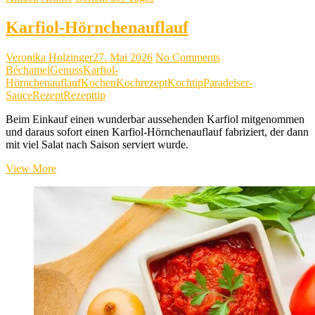
Karfiol-Hörnchenauflauf
Veronika Holzinger
27. Mai 2026
No Comments
Béchamel
Genuss
Karfiol-
Hörnchenauflauf
Kochen
Kochrezept
Kochtip
Paradeiser-
Sauce
Rezept
Rezepttip
Beim Einkauf einen wunderbar aussehenden Karfiol mitgenommen
und daraus sofort einen Karfiol-Hörnchenauflauf fabriziert, der dann
mit viel Salat nach Saison serviert wurde.
Karfiol-
View More
Hörnchenauflauf