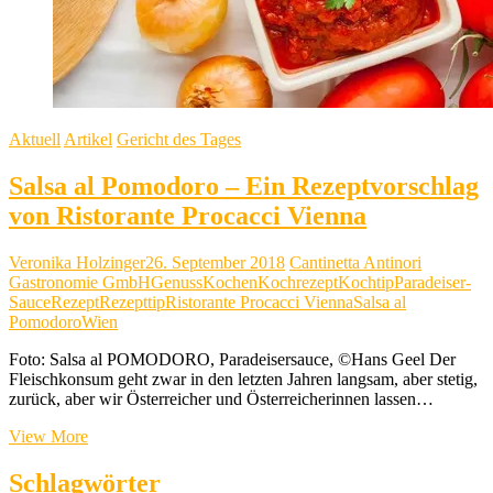
Aktuell
Artikel
Gericht des Tages
Salsa al Pomodoro – Ein Rezeptvorschlag
von Ristorante Procacci Vienna
Veronika Holzinger
26. September 2018
Cantinetta Antinori
Gastronomie GmbH
Genuss
Kochen
Kochrezept
Kochtip
Paradeiser-
Sauce
Rezept
Rezepttip
Ristorante Procacci Vienna
Salsa al
Pomodoro
Wien
Foto: Salsa al POMODORO, Paradeisersauce, ©Hans Geel Der
Fleischkonsum geht zwar in den letzten Jahren langsam, aber stetig,
zurück, aber wir Österreicher und Österreicherinnen lassen…
Salsa
View More
al
Pomodoro
Schlagwörter