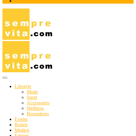
Impressum
Das Online-Magazin für Genießer mit aktivem Lebensstil
sempre-vita.com
Lifestyle
Mode
Sport
Accessoires
Wellness
Besonderes
Events
Reisen
Medien
Erlesen