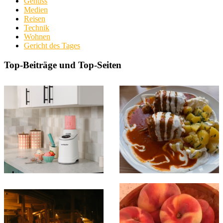
Genuss
Medien
Reisen
Technik
Wohnen
Gericht des Tages
Top-Beiträge und Top-Seiten