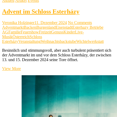
Aktuell
Artikel
Events
Advent im Schloss Esterházy
Veronika Holzinger
11. Dezember 2024
No Comments
Adventmarkt
Backen
Burgenland
Eisenstadt
Esterhazy Betriebe
AG
Familie
Feuershow
Freizeit
Genuss
Kinder
Live-
Musik
Österreich
Schloss
Esterházy
Veranstaltung
Weihnachtsbackstube
Wichtelwerkstatt
Besinnlich und stimmungsvoll, aber auch turbulent präsentiert sich
der Adventmarkt im und vor dem Schloss Esterházy, der zwischen
13. und 15. Dezember 2024 seine Tore öffnet.
Advent
View More
im
Schloss
Esterházy