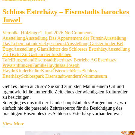
Schloss Esterházy – Eisenstadts barockes
Juwel
Veronika Holzinger
1. Juni 2026
No Comments
Ausstellung
Ausstellung Das Appartement der Fürstin
Ausstellung
Das Leben hat mir viel geschenkt
Ausstellung Geister in der Bel
Étage
Ausstellung Glanzlichter des Schlosses Esterházy
Ausstellung
Zu Tisch! Zu Gast an der fürstlichen
Tafel
Burgenland
Eisenstadt
Esterhazy Betriebe AG
Esterhazy
Privatstiftungen
Familie
Haydnsaal
Joseph
Haydn
Kinder
Kultur
Kunst
Österreich
Reise
Schloss
Esterházy
Schlosspark Eisenstadt
wandern
Weinmuseum
Geht es Ihnen auch so? Sie sind zum xten Mal in einem Ort und
irgendwie fehlte immer die Zeit, eines der wichtigsten Kulturgüter
zu besichtigen.
So erging es uns mit der Landeshauptstadt des Burgenlandes, wo
einfach nie die passende Zeitressource für die Besichtigung des
prächtigen Ensembles des Schlosses Esterházy vorhanden war.
Schloss
View More
Esterházy
–