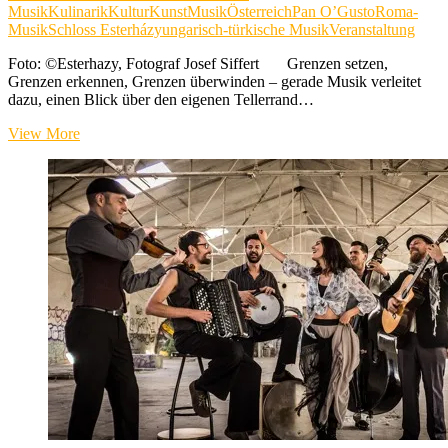
Musik
Kulinarik
Kultur
Kunst
Musik
Österreich
Pan O’Gusto
Roma-
Musik
Schloss Esterházy
ungarisch-türkische Musik
Veranstaltung
Foto: ©Esterhazy, Fotograf Josef Siffert Grenzen setzen,
Grenzen erkennen, Grenzen überwinden – gerade Musik verleitet
dazu, einen Blick über den eigenen Tellerrand…
Herbstgold
View More
und
Pan
O’Gusto
–
Vielerlei
Genuss
in
Eisenstadt