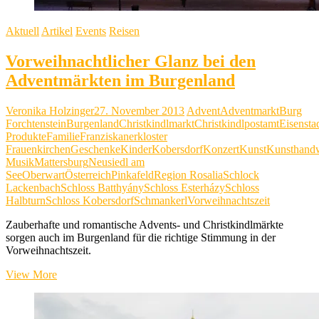
Aktuell
Artikel
Events
Reisen
Vorweihnachtlicher Glanz bei den
Adventmärkten im Burgenland
Veronika Holzinger
27. November 2013
Advent
Adventmarkt
Burg
Forchtenstein
Burgenland
Christkindlmarkt
Christkindlpostamt
Eisensta
Produkte
Familie
Franziskanerkloster
Frauenkirchen
Geschenke
Kinder
Kobersdorf
Konzert
Kunst
Kunsthand
Musik
Mattersburg
Neusiedl am
See
Oberwart
Österreich
Pinkafeld
Region Rosalia
Schlock
Lackenbach
Schloss Batthyány
Schloss Esterházy
Schloss
Halbturn
Schloss Kobersdorf
Schmankerl
Vorweihnachtszeit
Zauberhafte und romantische Advents- und Christkindlmärkte
sorgen auch im Burgenland für die richtige Stimmung in der
Vorweihnachtszeit.
Vorweihnachtlicher
View More
Glanz
bei
den