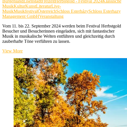
Burgenland
Eisenstadt
Freizeit
Herbstgold - Festival 2024
Klassische
Musik
Kultur
Kunst
Literatur
Live-
Musik
Musikfestival
Österreich
Schloss Esterházy
Schloss Esterhazy
Management GmbH
Veranstaltung
Vom 11. bis 22. September 2024 werden beim Festival Herbstgold
Besucher und Besucherinnen eingeladen, sich mit fantastischer
Musik in musikalische Welten entführen und gleichzeitig durch
zauberhafte Töne verführen zu lassen.
Herbstgold
View More
–
Festival
„Verführung“