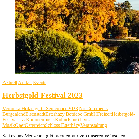
Aktuell
Artikel
Events
Herbstgold-Festival 2023
Veronika Holzinger
6. September 2023
No Comments
Burgenland
Eisenstadt
Esterhazy Betriebe GmbH
Freizeit
Herbstgold-
Festival
Jazz
Kammermusik
Kultur
Kunst
Live-
Musik
Oper
Österreich
Schloss Esterházy
Veranstaltung
Seit es uns Menschen gibt, werden wir von unseren Wünschen,