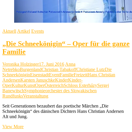
Aktuell
Artikel
Events
„Die Schneekönigin“ – Oper für die ganze
Familie
Veronika Holzinger
17. Juni 2016
Anna
Netrebko
Burgenland
Christian Tabakoff
Christiane Lutz
Die
Schneekönigin
Eisenstadt
Event
Familie
Freizeit
Hans Christian
Andersen
Karsten Januschke
Kinder
Kinder-
Oper
Kultur
Kunst
Oper
Österreich
Schloss Esterházy
Sergej
Banewitsch
Symphonieorchester des Slowakischen
Rundfunks
Veranstaltung
Seit Generationen bezaubert das poetische Märchen „Die
Schneekönigin“ des dänischen Dichters Hans Christian Andersen
Alt und Jung.
„Die
View More
Schneekönigin“