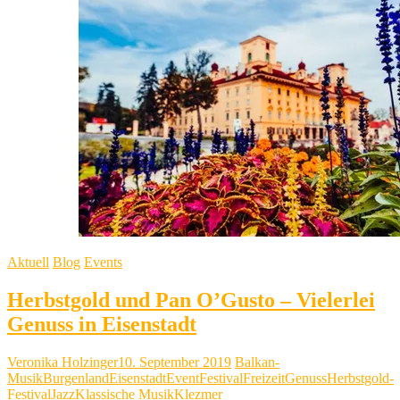
trifft
Musik
Aktuell
Blog
Events
Herbstgold und Pan O’Gusto – Vielerlei
Genuss in Eisenstadt
Veronika Holzinger
10. September 2019
Balkan-
Musik
Burgenland
Eisenstadt
Event
Festival
Freizeit
Genuss
Herbstgold-
Festival
Jazz
Klassische Musik
Klezmer