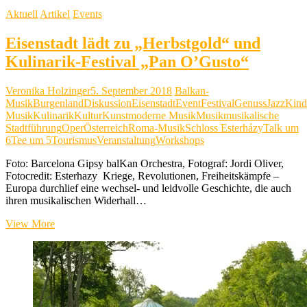
Aktuell
Artikel
Events
Eisenstadt lädt zu „Herbstgold“ und
Kulinarik-Festival „Pan O’Gusto“
Veronika Holzinger
5. September 2018
Balkan-
Musik
Burgenland
Diskussion
Eisenstadt
Event
Festival
Genuss
Jazz
Kind
Musik
Kulinarik
Kultur
Kunst
moderne Musik
Musik
musikalische
Stadtführung
Oper
Österreich
Roma-Musik
Schloss Esterházy
Talk um
6
Tee um 5
Tourismus
Veranstaltung
Workshops
Foto: Barcelona Gipsy balKan Orchestra, Fotograf: Jordi Oliver,
Fotocredit: Esterhazy Kriege, Revolutionen, Freiheitskämpfe –
Europa durchlief eine wechsel- und leidvolle Geschichte, die auch
ihren musikalischen Widerhall…
Eisenstadt
View More
lädt
zu
„Herbstgold“
und
Kulinarik-
Festival