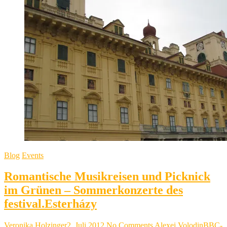
Schloss
Lackenbach
–
Schloss
Esterházy
–
Advent
im
Burgenland
Blog
Events
Romantische Musikreisen und Picknick
im Grünen – Sommerkonzerte des
festival.Esterházy
Veronika Holzinger
2. Juli 2012
No Comments
Alexei Volodin
BBC-