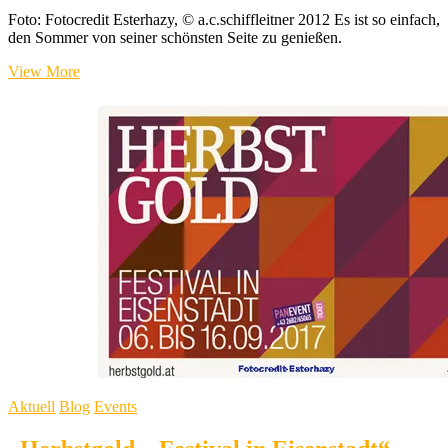
Foto: Fotocredit Esterhazy, © a.c.schiffleitner 2012 Es ist so einfach,
den Sommer von seiner schönsten Seite zu genießen.
„classic.Esterhazy“
View More
–
Genuss
in
vielfältiger
Form
Aktuell
Blog
Events