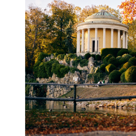
Eisenstadts
barockes
Juwel