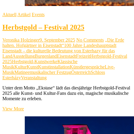
Aktuell
Artikel
Events
Herbstgold – Festival 2025
Veronika Holzinger
9. September 2025
No Comments
„Die Erde
halten. Hofgärtner in Eisenstadt“
100 Jahre Landeshauptstadt
Eisenstadt – die kulturelle Bedeutung von Esterhazy für das
Land
Ausstellung
Burgenland
Eisenstadt
Freizeit
Herbstgold-Festival
2025
Herbstgold-Kunstwerke
Klassische
Musik
Kultur
Kunst
Kunstinstallation
Künstlergespräche
Live-
Musik
Matinee
musikalischer Festzug
Österreich
Schloss
Esterházy
Veranstaltung
Unter dem Motto „Ekstase“ lädt das diesjährige Herbstgold-Festival
2025 alle Kunst- und Kultur-Fans dazu ein, magische musikalische
Momente zu erleben.
Herbstgold
View More
–
Festival
2025