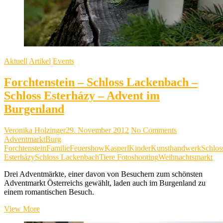
Aktuell
Artikel
Events
Forchtenstein – Schloss Lackenbach –
Schloss Esterházy – Advent im
Burgenland
Veronika Holzinger
29. November 2012
No Comments
Adventmarkt
Burg
Forchtenstein
Familie
Feuershow
Kasperl
Kinder
Kunsthandwerk
Schlos
Esterházy
Schloss Lackenbach
Tiere Fotoshooting
Weihnachtsmarkt
Drei Adventmärkte, einer davon von Besuchern zum schönsten
Adventmarkt Österreichs gewählt, laden auch im Burgenland zu
einem romantischen Besuch.
Forchtenstein
View More
–