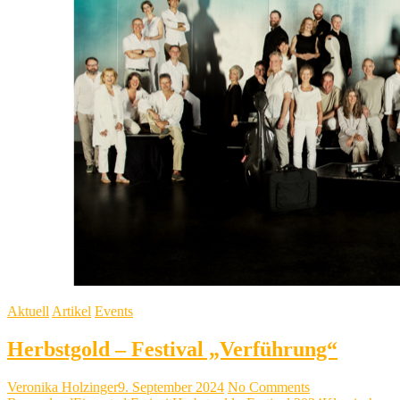
Aktuell
Artikel
Events
Herbstgold – Festival „Verführung“
Veronika Holzinger
9. September 2024
No Comments