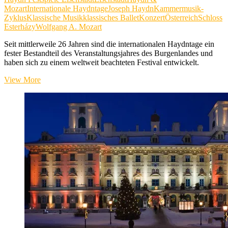
Mozart
Internationale Haydntage
Joseph Haydn
Kammermusik-
Zyklus
Klassische Musik
klassisches Ballet
Konzert
Österreich
Schloss
Esterházy
Wolfgang A. Mozart
Seit mittlerweile 26 Jahren sind die internationalen Haydntage ein
fester Bestandteil des Veranstaltungsjahres des Burgenlandes und
haben sich zu einem weltweit beachteten Festival entwickelt.
26.
View More
Internationale
Haydntage
–
Haydn
trifft
Mozart