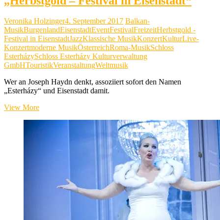
„Herbstgold – Festival in Eisenstadt“
Veronika Holzinger
4. September 2017
Balkan-
Musik
Burgenland
Eisenstadt
Event
Festival
Freizeit
Herbstgold -
Festival in Eisenstadt
Jazz
Klassische Musik
Konzert
Kultur
Live-
Konzert
moderne Musik
Österreich
Roma-Musik
Schloss
Esterházy
Schloss Esterházy Kulturverwaltung
GmbH
Touristik
Veranstaltung
Weltmusik
Wer an Joseph Haydn denkt, assoziiert sofort den Namen
„Esterházy“ und Eisenstadt damit.
„Herbstgold
View More
–
Festival
in
Eisenstadt“