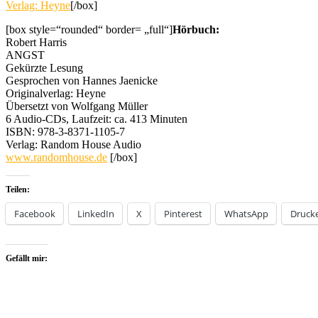
Verlag: Heyne
[/box]
[box style=“rounded“ border= „full“]
Hörbuch:
Robert Harris
ANGST
Gekürzte Lesung
Gesprochen von Hannes Jaenicke
Originalverlag: Heyne
Übersetzt von Wolfgang Müller
6 Audio-CDs, Laufzeit: ca. 413 Minuten
ISBN: 978-3-8371-1105-7
Verlag: Random House Audio
www.randomhouse.de
[/box]
Teilen:
Facebook
LinkedIn
X
Pinterest
WhatsApp
Druck
Gefällt mir: