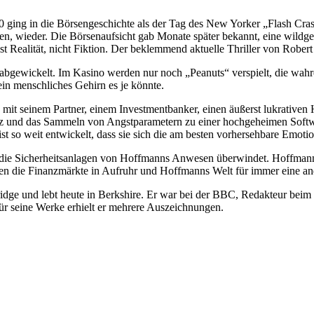
0 ging in die Börsengeschichte als der Tag des New Yorker „Flash Cra
uten, wieder. Die Börsenaufsicht gab Monate später bekannt, eine wil
st Realität, nicht Fiktion. Der beklemmend aktuelle Thriller von Robert
abgewickelt. Im Kasino werden nur noch „Peanuts“ verspielt, die wahr
ein menschliches Gehirn es je könnte.
mit seinem Partner, einem Investmentbanker, einen äußerst lukrativen
igenz und das Sammeln von Angstparametern zu einer hochgeheimen Soft
t so weit entwickelt, dass sie sich die am besten vorhersehbare Emoti
er die Sicherheitsanlagen von Hoffmanns Anwesen überwindet. Hoffma
en die Finanzmärkte in Aufruhr und Hoffmanns Welt für immer eine and
idge und lebt heute in Berkshire. Er war bei der BBC, Redakteur beim
r seine Werke erhielt er mehrere Auszeichnungen.