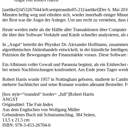
[aartikel]3453267044:left:sempreaudio05-21[/aartikel]Der 6. Mai 201
Minuten heftig weg und erholten sich, wieder innerhalb einiger Min
der Rest war die Angst der Anleger. Um uns recht zu verstehen, dass i
Heute werden mehr als die Hälfte aller Transaktionen über Computer 
die über ihre Software Verkäufe und Käufe schneller analysieren, als 
In „Angst“ betreibt der Physiker Dr. Alexander Hoffmann, zusammen 
algorithmischen Aktienhandels entwickelt, in der künstliche Intell
Präzision die Bewegungen der Finanzmärkte voraus. Diese Software is
Ein Albtraum voller Gewalt und Paranoia beginnt, als ein Einbrech
bei seinen Nachforschungen konfrontiert. Am Ende jenes Tages werd
Robert Harris wurde 1957 in Nottingham geboren, studierte in Cambr
mehrere Sachbücher und seine Romane wurden allesamt Bestseller. Fü
[box style=“rounded“ border= „full“]Robert Harris
ANGST
Originaltitel: The Fair-Index
Aus dem Englischen von Wolfgang Müller
Gebundenes Buch mit Schutzumschlag, 384 Seiten,
13,5 x 21,5 cm
ISBN: 978-3-453-26704-6