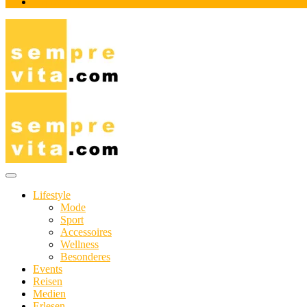
Impressum
Das Online-Magazin für Genießer mit aktivem Lebensstil
sempre-vita.com
Lifestyle
Mode
Sport
Accessoires
Wellness
Besonderes
Events
Reisen
Medien
Erlesen