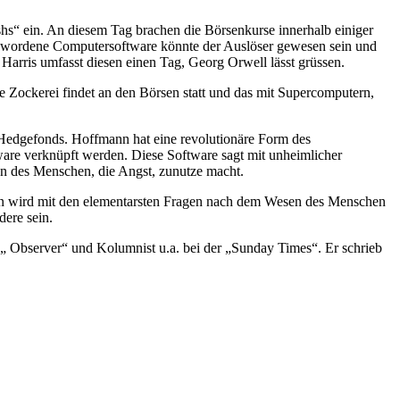
shs“ ein. An diesem Tag brachen die Börsenkurse innerhalb einiger
dgewordene Computersoftware könnte der Auslöser gewesen sein und
 Harris umfasst diesen einen Tag, Georg Orwell lässt grüssen.
e Zockerei findet an den Börsen statt und das mit Supercomputern,
 Hedgefonds. Hoffmann hat eine revolutionäre Form des
ware verknüpft werden. Diese Software sagt mit unheimlicher
on des Menschen, die Angst, zunutze macht.
nn wird mit den elementarsten Fragen nach dem Wesen des Menschen
ere sein.
 „ Observer“ und Kolumnist u.a. bei der „Sunday Times“. Er schrieb