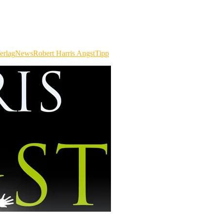
erlag
News
Robert Harris Angst
Tipp