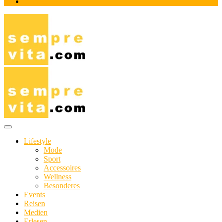
Impressum
Das Online-Magazin für Genießer mit aktivem Lebensstil
sempre-vita.com
Lifestyle
Mode
Sport
Accessoires
Wellness
Besonderes
Events
Reisen
Medien
Erlesen