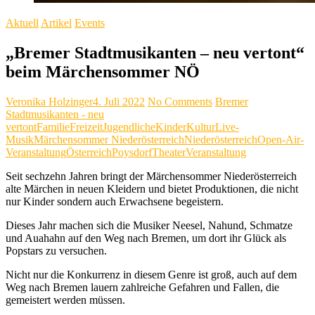
Aktuell
Artikel
Events
„Bremer Stadtmusikanten – neu vertont“
beim Märchensommer NÖ
Veronika Holzinger
4. Juli 2022
No Comments
Bremer
Stadtmusikanten - neu
vertont
Familie
Freizeit
Jugendliche
Kinder
Kultur
Live-
Musik
Märchensommer Niederösterreich
Niederösterreich
Open-Air-
Veranstaltung
Österreich
Poysdorf
Theater
Veranstaltung
Seit sechzehn Jahren bringt der Märchensommer Niederösterreich
alte Märchen in neuen Kleidern und bietet Produktionen, die nicht
nur Kinder sondern auch Erwachsene begeistern.
Dieses Jahr machen sich die Musiker Neesel, Nahund, Schmatze
und Auahahn auf den Weg nach Bremen, um dort ihr Glück als
Popstars zu versuchen.
Nicht nur die Konkurrenz in diesem Genre ist groß, auch auf dem
Weg nach Bremen lauern zahlreiche Gefahren und Fallen, die
gemeistert werden müssen.