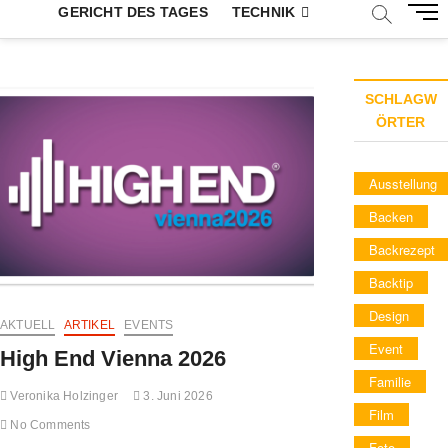
M
GERICHT DES TAGES
TECHNIK
e
n
u
B
SCHLAGW
u
ÖRTER
t
t
Ausstellung
o
n
Backen
Backrezept
Backtip
Design
AKTUELL
ARTIKEL
EVENTS
Event
High End Vienna 2026
Familie
Veronika Holzinger
3. Juni 2026
Film
No Comments
Foto