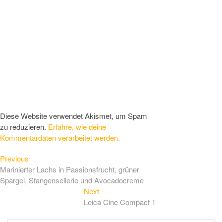
Diese Website verwendet Akismet, um Spam
zu reduzieren.
Erfahre, wie deine
Kommentardaten verarbeitet werden.
Previous
Beitragsnavigation
Previous
post:
Marinierter Lachs in Passionsfrucht, grüner
Spargel, Stangensellerie und Avocadocreme
Next
Next
post:
Leica Cine Compact 1