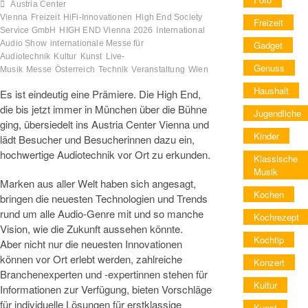
Austria Center
Vienna
Freizeit
HiFi‑Innovationen
High End Society
Freizeit
Service GmbH
HIGH END Vienna 2026
International
Gadget
Audio Show
internationale Messe für
Audiotechnik
Kultur
Kunst
Live-
Genuss
Musik
Messe
Österreich
Technik
Veranstaltung
Wien
Haushalt
Es ist eindeutig eine Prämiere. Die High End,
die bis jetzt immer in München über die Bühne
Jugendliche
ging, übersiedelt ins Austria Center Vienna und
Kinder
lädt Besucher und Besucherinnen dazu ein,
hochwertige Audiotechnik vor Ort zu erkunden.
Klassische
Musik
Marken aus aller Welt haben sich angesagt,
Kochen
bringen die neuesten Technologien und Trends
rund um alle Audio-Genre mit und so manche
Kochrezept
Vision, wie die Zukunft aussehen könnte.
Kochtip
Aber nicht nur die neuesten Innovationen
können vor Ort erlebt werden, zahlreiche
Konzert
Branchenexperten und -expertinnen stehen für
Kultur
Informationen zur Verfügung, bieten Vorschläge
für individuelle Lösungen für erstklassige
Kunst