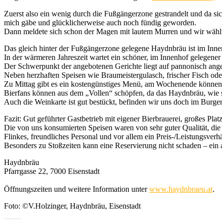
Zuerst also ein wenig durch die Fußgängerzone gestrandelt und da si
mich gäbe und glücklicherweise auch noch fündig geworden.
Dann meldete sich schon der Magen mit lautem Murren und wir wähl
Das gleich hinter der Fußgängerzone gelegene Haydnbräu ist im Inner
In der wärmeren Jahreszeit wartet ein schöner, im Innenhof gelegener
Der Schwerpunkt der angebotenen Gerichte liegt auf pannonisch an
Neben herzhaften Speisen wie Braumeistergulasch, frischer Fisch oder
Zu Mittag gibt es ein kostengünstiges Menü, am Wochenende können 
Bierfans können aus dem „Vollen“ schöpfen, da das Haydnbräu, wie sch
Auch die Weinkarte ist gut bestückt, befinden wir uns doch im Burgenl
Fazit: Gut geführter Gastbetrieb mit eigener Bierbrauerei, großes Plat
Die von uns konsumierten Speisen waren von sehr guter Qualität, die
Flinkes, freundliches Personal und vor allem ein Preis-/Leistungsver
Besonders zu Stoßzeiten kann eine Reservierung nicht schaden – ein 
Haydnbräu
Pfarrgasse 22, 7000 Eisenstadt
Öffnungszeiten und weitere Information unter
www.haydnbraeu.at
.
Foto: ©V.Holzinger, Haydnbräu, Eisenstadt