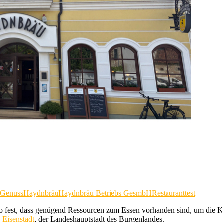
Genuss
Haydnbräu
Haydnbräu Betriebs GesmbH
Restauranttest
 so fest, dass genügend Ressourcen zum Essen vorhanden sind, um die
n
Eisenstadt
, der Landeshauptstadt des Burgenlandes.