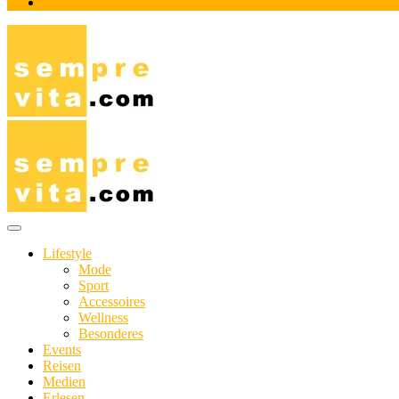
Impressum
Das Online-Magazin für Genießer mit aktivem Lebensstil
sempre-vita.com
Lifestyle
Mode
Sport
Accessoires
Wellness
Besonderes
Events
Reisen
Medien
Erlesen