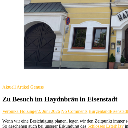
Aktuell
Artikel
Genuss
Zu Besuch im Haydnbräu in Eisenstadt
Veronika Holzinger
2. Juni 2026
No Comments
Burgenland
Eisenstadt
Wenn wir eine Besichtigung planen, legen wir den Zeitpunkt immer
So geschehen auch bei unserer Erkundung des
Schlosses Esterházy
i