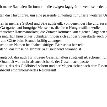
ch meine Sandalen für immer in die ewigen Jagdgründe verabschiedet ha
ten das Haydnbräu, um eine passende Unterlage für unsere weiteren 
en in mehrere Stüberl und Säle aufgeteilt, von denen der Haydnbräusaa
 Gastgarten auf hungrige Menschen, die ihren Hunger stillen wollen.
gehauchter Hausmannskost, die Zutaten kommen laut eigenen Angaben 
 natürlich knuspriges Schnitzerl finden sich auf der Speisekarte auch
alle Gäste beim Brunch kräftig zulangen.
on im Namen beinhaltet, süffiges Bier selbst herstellt.
and, das für seine Tröpferl ja ausreichend bekannt ist.
zangebot, das auch für größere Gesellschaften ausgelegt ist, schöner, r
 Quantität war mehr als ausreichend, der Geschmack passte.
hältnis, das das Geldbörsel schont und der Magen sicher nach dem Essen
absolut empfehlenswertes Restaurant!