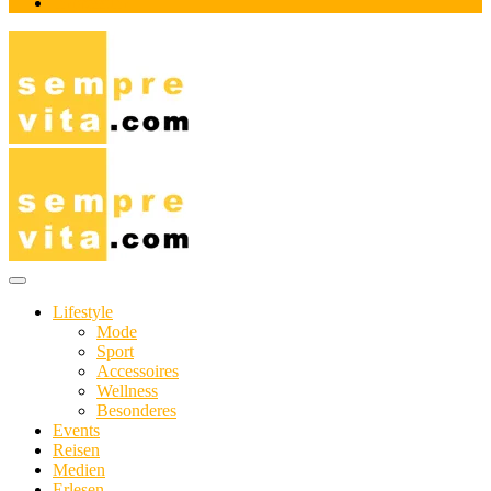
Impressum
Das Online-Magazin für Genießer mit aktivem Lebensstil
sempre-vita.com
Lifestyle
Mode
Sport
Accessoires
Wellness
Besonderes
Events
Reisen
Medien
Erlesen