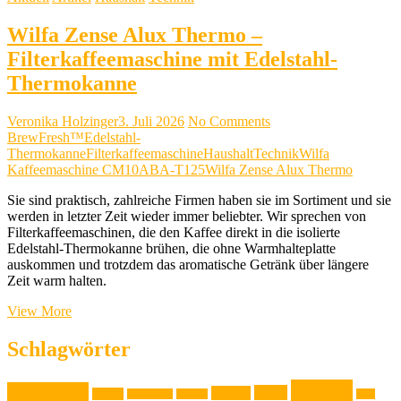
Wilfa Zense Alux Thermo –
Filterkaffeemaschine mit Edelstahl-
Thermokanne
Veronika Holzinger
3. Juli 2026
No Comments
BrewFresh™
Edelstahl-
Thermokanne
Filterkaffeemaschine
Haushalt
Technik
Wilfa
Kaffeemaschine CM10ABA-T125
Wilfa Zense Alux Thermo
Sie sind praktisch, zahlreiche Firmen haben sie im Sortiment und sie
werden in letzter Zeit wieder immer beliebter. Wir sprechen von
Filterkaffeemaschinen, die den Kaffee direkt in die isolierte
Edelstahl-Thermokanne brühen, die ohne Warmhalteplatte
auskommen und trotzdem das aromatische Getränk über längere
Zeit warm halten.
Wilfa
View More
Zense
Alux
Schlagwörter
Thermo
–
Familie
Ausstellung
Filterkaffeemaschine
Event
Design
Backen
Backrezept
Backtip
Film