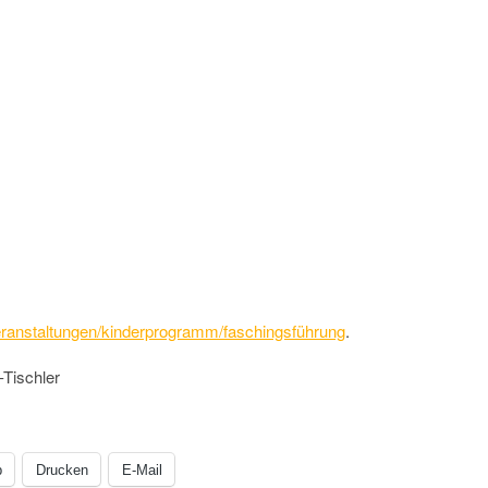
veranstaltungen/kinderprogramm/faschingsführung
.
Tischler
p
Drucken
E-Mail