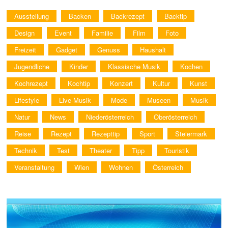
Ausstellung
Backen
Backrezept
Backtip
Design
Event
Familie
Film
Foto
Freizeit
Gadget
Genuss
Haushalt
Jugendliche
Kinder
Klassische Musik
Kochen
Kochrezept
Kochtip
Konzert
Kultur
Kunst
Lifestyle
Live-Musik
Mode
Museen
Musik
Natur
News
Niederösterreich
Oberösterreich
Reise
Rezept
Rezepttip
Sport
Steiermark
Technik
Test
Theater
Tipp
Touristik
Veranstaltung
Wien
Wohnen
Österreich