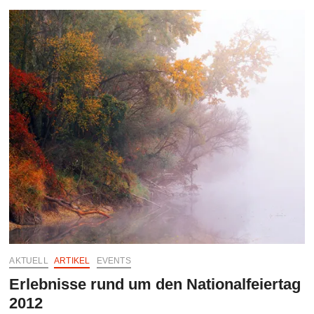
und
WWF
–
Symposium
zum
Schutz
des
Seeadlers
AKTUELL
ARTIKEL
EVENTS
Erlebnisse rund um den Nationalfeiertag
2012