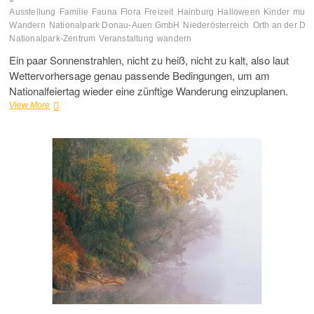
Ausstellung
Familie
Fauna
Flora
Freizeit
Hainburg
Halloween
Kinder
mus
Wandern
Nationalpark Donau-Auen GmbH
Niederösterreich
Orth an der Do
Nationalpark-Zentrum
Veranstaltung
wandern
Ein paar Sonnenstrahlen, nicht zu heiß, nicht zu kalt, also laut
Wettervorhersage genau passende Bedingungen, um am
Nationalfeiertag wieder eine zünftige Wanderung einzuplanen.
Herbstwanderungen
View More
&
Halloween
im
Nationalpark
Donau-
Auen