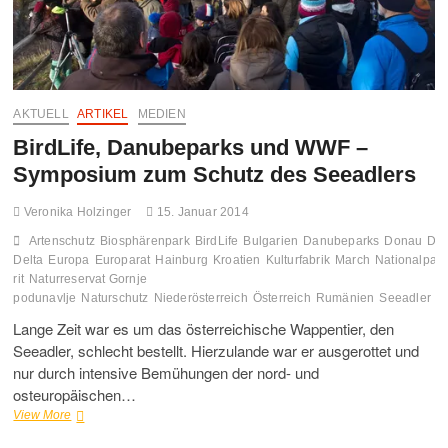
AKTUELL
ARTIKEL
MEDIEN
BirdLife, Danubeparks und WWF –
Symposium zum Schutz des Seeadlers
Veronika Holzinger
15. Januar 2014
Artenschutz
Biosphärenpark
BirdLife
Bulgarien
Danubeparks
Donau
Do
Delta
Europa
Europarat
Hainburg
Kroatien
Kulturfabrik
March
Nationalpar
rit
Naturreservat Gornje
podunavlje
Naturschutz
Niederösterreich
Österreich
Rumänien
Seeadler
S
Lange Zeit war es um das österreichische Wappentier, den
Seeadler, schlecht bestellt. Hierzulande war er ausgerottet und
nur durch intensive Bemühungen der nord- und
osteuropäischen…
BirdLife,
View More
Danubeparks