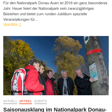
Für den Nationalpark Donau-Auen ist 2016 ein ganz besonderes
Jahr. Heuer feiert der Nationalpark sein zwanzigjähriges
Bestehen und bietet zum runden Jubiläum spezielle
Veranstaltungen für…
Auf
View More
zum
„König
der
Lüfte“
im
Nationalpark
Donau-
Auen
AKTUELL
ARTIKEL
EVENTS
Saisonausklang im Nationalpark Donau-