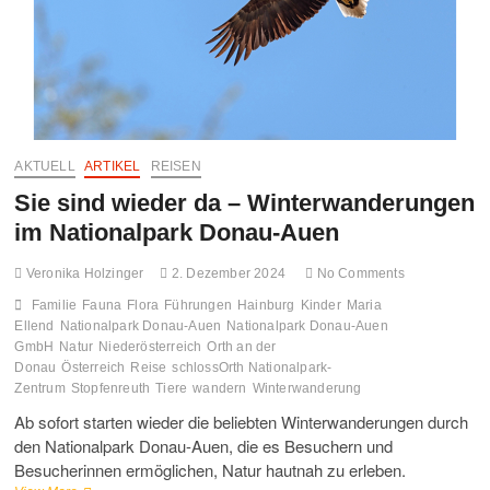
FO
MO
GA
AKTUELL
ARTIKEL
REISEN
UN
Sie sind wieder da – Winterwanderungen
HA
im Nationalpark Donau-Auen
Veronika Holzinger
2. Dezember 2024
No Comments
Familie
Fauna
Flora
Führungen
Hainburg
Kinder
Maria
Ellend
Nationalpark Donau-Auen
Nationalpark Donau-Auen
GmbH
Natur
Niederösterreich
Orth an der
Donau
Österreich
Reise
schlossOrth Nationalpark-
Zentrum
Stopfenreuth
Tiere
wandern
Winterwanderung
Ab sofort starten wieder die beliebten Winterwanderungen durch
den Nationalpark Donau-Auen, die es Besuchern und
Besucherinnen ermöglichen, Natur hautnah zu erleben.