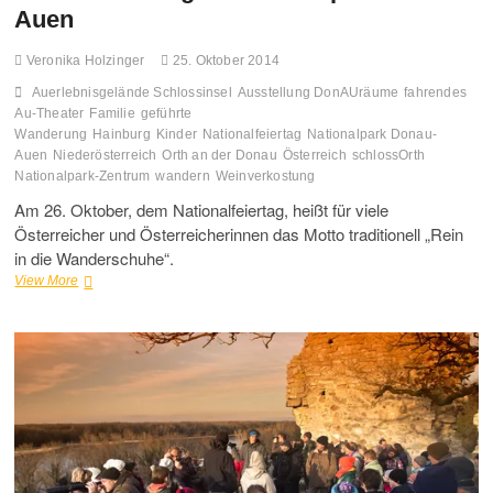
Auen
Veronika Holzinger
25. Oktober 2014
Auerlebnisgelände Schlossinsel
Ausstellung DonAUräume
fahrendes
Au-Theater
Familie
geführte
Wanderung
Hainburg
Kinder
Nationalfeiertag
Nationalpark Donau-
Auen
Niederösterreich
Orth an der Donau
Österreich
schlossOrth
Nationalpark-Zentrum
wandern
Weinverkostung
Am 26. Oktober, dem Nationalfeiertag, heißt für viele
Österreicher und Österreicherinnen das Motto traditionell „Rein
in die Wanderschuhe“.
Saisonausklang
View More
im
Nationalpark
Donau-
Auen