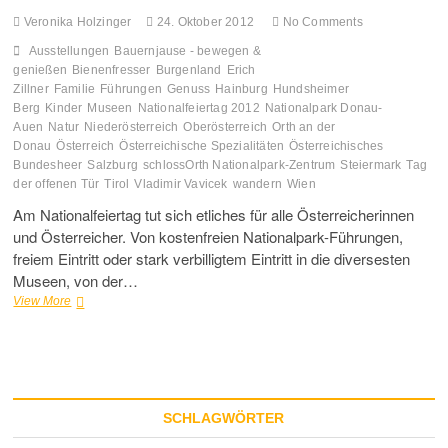
Veronika Holzinger
24. Oktober 2012
No Comments
Ausstellungen
Bauernjause - bewegen &
genießen
Bienenfresser
Burgenland
Erich
Zillner
Familie
Führungen
Genuss
Hainburg
Hundsheimer
Berg
Kinder
Museen
Nationalfeiertag 2012
Nationalpark Donau-
Auen
Natur
Niederösterreich
Oberösterreich
Orth an der
Donau
Österreich
Österreichische Spezialitäten
Österreichisches
Bundesheer
Salzburg
schlossOrth Nationalpark-Zentrum
Steiermark
Tag
der offenen Tür
Tirol
Vladimir Vavicek
wandern
Wien
Am Nationalfeiertag tut sich etliches für alle Österreicherinnen
und Österreicher. Von kostenfreien Nationalpark-Führungen,
freiem Eintritt oder stark verbilligtem Eintritt in die diversesten
Museen, von der…
Erlebnisse
View More
rund
um
den
Nationalfeiertag
2012
SCHLAGWÖRTER