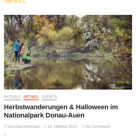
Sie
View More
sind
wieder
da
–
Winterwanderungen
im
Nationalpark
Donau-
Auen
AKTUELL
ARTIKEL
EVENTS
Herbstwanderungen & Halloween im
Nationalpark Donau-Auen
Veronika Holzinger
24. Oktober 2022
No Comments