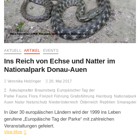
AKTUELL
ARTIKEL
EVENTS
Ins Reich von Echse und Natter im
Nationalpark Donau-Auen
Veronika Holzinger
20. Mai 2017
Äskulapnatter
Braunsberg
Europäischer Tag der
Parke
Fauna
Flora
Freizeit
Führung
Gratisführung
Hainburg
Nationalpark 
Auen
Natur
Naturschutz
Niederösterreich
Österreich
Reptilien
Smaragdeid
In über 30 europäischen Ländern wird der 1999 ins Leben
gerufene „Europäische Tag der Parke“ mit zahlreichen
Veranstaltungen gefeiert.
Ins
View More
Reich