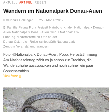
AKTUELL
ARTIKEL
REISEN
Wandern im Nationalpark Donau-Auen
Veronika Holzinger
25. Oktober 2019
Familie
Fauna
Flora
Freizeit
Hainburg
Kinder
Nationalpark Donau-
Auen
Nationalpark Donau-Auen GmbH
Nationalpark-
Führung
Niederösterreich
Orth an der
Donau
Österreich
Reise
schlossOrth Nationalpark-
Zentrum
Veranstaltung
wandern
Foto: ©Nationalpark Donau-Auen, Popp, Herbststimmung
Am Nationalfeiertag zählt es ja schon zur Tradition, die
Wanderschuhe auszupacken und noch schnell ein paar
Sonnenstrahlen…
Wandern
View More
im
Nationalpark
Donau-
Auen