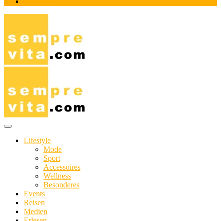
Impressum
Das Online-Magazin für Genießer mit aktivem Lebensstil
sempre-vita.com
Lifestyle
Mode
Sport
Accessoires
Wellness
Besonderes
Events
Reisen
Medien
Erlesen