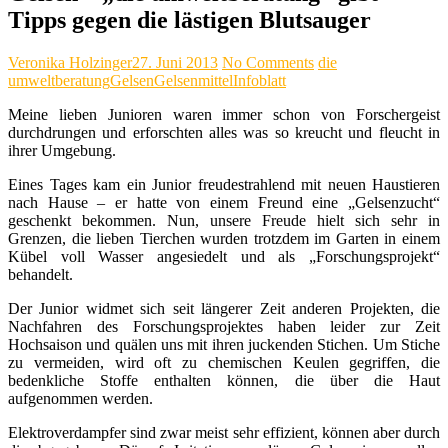
Tipps gegen die lästigen Blutsauger
Veronika Holzinger
27. Juni 2013
No Comments
die
umweltberatung
Gelsen
Gelsenmittel
Infoblatt
Meine lieben Junioren waren immer schon von Forschergeist
durchdrungen und erforschten alles was so kreucht und fleucht in
ihrer Umgebung.
Eines Tages kam ein Junior freudestrahlend mit neuen Haustieren
nach Hause – er hatte von einem Freund eine „Gelsenzucht“
geschenkt bekommen. Nun, unsere Freude hielt sich sehr in
Grenzen, die lieben Tierchen wurden trotzdem im Garten in einem
Kübel voll Wasser angesiedelt und als „Forschungsprojekt“
behandelt.
Der Junior widmet sich seit längerer Zeit anderen Projekten, die
Nachfahren des Forschungsprojektes haben leider zur Zeit
Hochsaison und quälen uns mit ihren juckenden Stichen. Um Stiche
zu vermeiden, wird oft zu chemischen Keulen gegriffen, die
bedenkliche Stoffe enthalten können, die über die Haut
aufgenommen werden.
Elektroverdampfer sind zwar meist sehr effizient, können aber durch