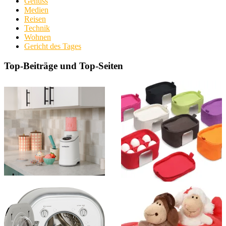
Genuss
Medien
Reisen
Technik
Wohnen
Gericht des Tages
Top-Beiträge und Top-Seiten