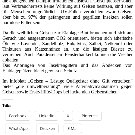
die abgegebenen Dämpfe Irritationen auslösen. Gelsenpiepser sollen
laut Verbrauchertests keine Wirkung auf Gelsen besitzen, sind aber
für Menschen ungefährlich. UV-Fallen vernichten zwar Gelsen,
aber bis zu 97% der gefangenen und gegrillten Insekten sollen
harmlose Falter sein.
Da die weiblichen Gelsen zur Eiablage Blut brauchen und sich am
Geruch und ausgeatmetem CO2 orientieren, bieten sich ätherische
Öle wie Lavendel, Sandelholz, Eukalytus, Salbei, Nelkenöl oder
Tinkturen aus Katzenminze an, um die lästigen Biester zu
vertreiben. Auch Paradeiser am Fensterbankerl können die Viecher
abhalten.
Das Anbringen von Insektengittern und das Abdecken von
Eiablageplätzen bietet gewissen Schutz.
Im Infoblatt „Gelsen – Lästige Quälgeister ohne Gift vertreiben“
bietet „die umweltberatung“ viele Alternativmaßnahmen gegen
Gelsen sowie Erste-Hilfe-Tipps bei juckenden Gelsenstichen.
Teilen:
Facebook
LinkedIn
X
Pinterest
WhatsApp
Drucken
E-Mail