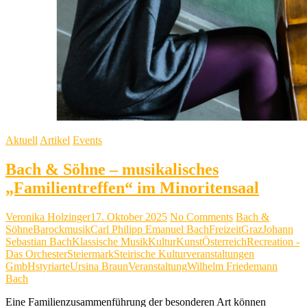
Aktuell
Artikel
Events
Bach & Söhne – musikalisches
„Familientreffen“ im Minoritensaal
Veronika Holzinger
17. Oktober 2025
No Comments
Bach &
Söhne
Barockmusik
Carl Philipp Emanuel Bach
Freizeit
Graz
Johann
Sebastian Bach
Klassische Musik
Kultur
Kunst
Österreich
Recreation -
Das Orchester
Steiermark
Steirische Kulturveranstaltungen
GmbH
styriarte
Ursina Braun
Veranstaltung
Wilhelm Friedemann
Bach
Eine Familienzusammenführung der besonderen Art können