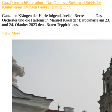
Graz
Österreich
Recreation - Das Orchester
Steiermark
Steirische
Kulturveranstaltungen GmbH
Veranstaltung
Ganz den Klängen der Harfe folgend, breiten Recreation – Das
Orchester und die Harfenistin Margret Koell der Barockharfe am 23.
und 24. Oktober 2023 den „Roten Teppich“ aus.
„Harfentöne“
View More
im
Minoritensaal
in
Graz