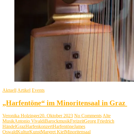
Aktuell
Artikel
Events
„Harfentöne“ im Minoritensaal in Graz
Veronika Holzinger
20. Oktober 2023
No Comments
Alte
Musik
Antonio Vivaldi
Barockmusik
Freizeit
Georg Friedrich
Händel
Graz
Harfenkonzert
Harfentöne
James
Oswald
Kultur
Kunst
Margret Kiel
Minoritensaal