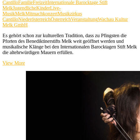
Cantillo
Familie
Freizeit
Internationale Barocktage Stift
Melk
Jugendliche
Kinder
Live-
Musik
Melk
Mitmachkonzert
Musikzirkus
Cantillo
Niederösterreich
Österreich
Veranstaltung
Wachau Kultur
Melk GmbH
Es gehört schon zur kulturellen Tradition, dass zu Pfingsten die
Pforten des Benediktinerstifts Melk weit geöffnet werden und
musikalische Klänge bei den Internationalen Barocktagen Stift Melk
die altehrwürdigen Mauern erfüllen.
Internationale
View More
Barocktage
Stift
Melk
2026
für
Jung
und
Alt