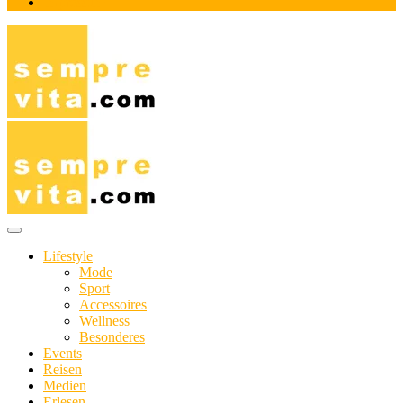
Impressum
Das Online-Magazin für Genießer mit aktivem Lebensstil
sempre-vita.com
Lifestyle
Mode
Sport
Accessoires
Wellness
Besonderes
Events
Reisen
Medien
Erlesen