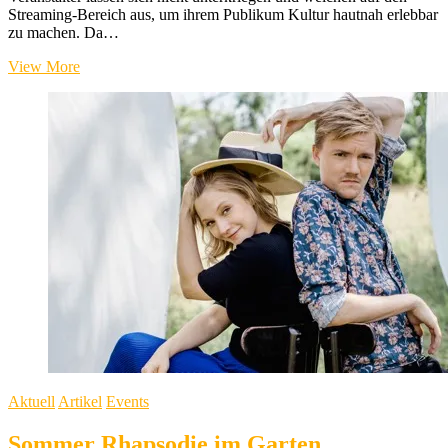
Streaming-Bereich aus, um ihrem Publikum Kultur hautnah erlebbar
zu machen. Da…
„Telemannia-
View More
Projekt“
per
Live-
Stream
aus
dem
styriarte.STUDIO
Aktuell
Artikel
Events
Sommer Rhapsodie im Garten