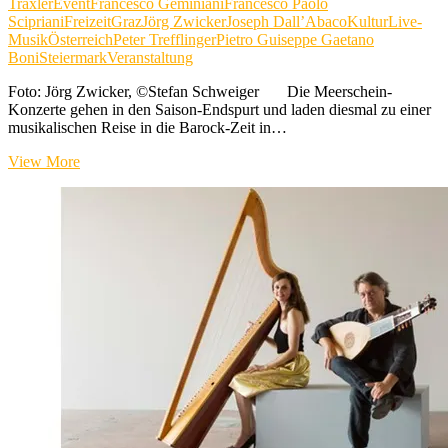
Traxler
Event
Francesco Geminiani
Francesco Paolo
Scipriani
Freizeit
Graz
Jörg Zwicker
Joseph Dall’Abaco
Kultur
Live-
Musik
Österreich
Peter Trefflinger
Pietro Guiseppe Gaetano
Boni
Steiermark
Veranstaltung
Foto: Jörg Zwicker, ©Stefan Schweiger Die Meerschein-
Konzerte gehen in den Saison-Endspurt und laden diesmal zu einer
musikalischen Reise in die Barock-Zeit in…
Barock
View More
Pur
im
Meerscheinschlössl
in
Graz