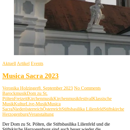
Aktuell
Artikel
Events
Musica Sacra 2023
Veronika Holzinger
8. September 2023
No Comments
Barockmusik
Dom zu St.
Pölten
Freizeit
Kirchenmusik
Kirchenmusikfestival
Klassische
Musik
Kultur
Live-Musik
Musica
Sacra
Niederösterreich
Österreich
Stiftsbasilika Lilienfeld
Stiftskirche
Herzogenburg
Veranstaltung
Der Dom zu St. Pölten, die Stiftsbasilika Lilienfeld und die
Stiftskirche Herzogenburg sind auch heuer wieder die