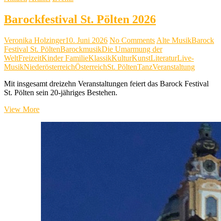
Barockfestival St. Pölten 2026
Veronika Holzinger
10. Juni 2026
No Comments
Alte Musik
Barock
Festival St. Pölten
Barockmusik
Die Umarmung der
Welt
Freizeit
Kinder Familie
Klassik
Kultur
Kunst
Literatur
Live-
Musik
Niederösterreich
Österreich
St. Pölten
Tanz
Veranstaltung
Mit insgesamt dreizehn Veranstaltungen feiert das Barock Festival
St. Pölten sein 20-jähriges Bestehen.
Barockfestival
View More
St.
Pölten
2026