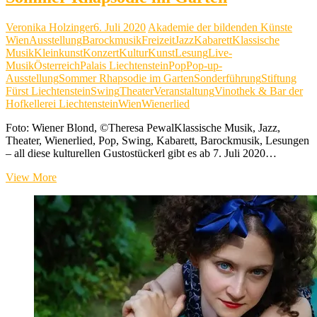
Veronika Holzinger
6. Juli 2020
Akademie der bildenden Künste
Wien
Ausstellung
Barockmusik
Freizeit
Jazz
Kabarett
Klassische
Musik
Kleinkunst
Konzert
Kultur
Kunst
Lesung
Live-
Musik
Österreich
Palais Liechtenstein
Pop
Pop-up-
Ausstellung
Sommer Rhapsodie im Garten
Sonderführung
Stiftung
Fürst Liechtenstein
Swing
Theater
Veranstaltung
Vinothek & Bar der
Hofkellerei Liechtenstein
Wien
Wienerlied
Foto: Wiener Blond, ©Theresa PewalKlassische Musik, Jazz,
Theater, Wienerlied, Pop, Swing, Kabarett, Barockmusik, Lesungen
– all diese kulturellen Gustostückerl gibt es ab 7. Juli 2020…
Sommer
View More
Rhapsodie
im
Garten