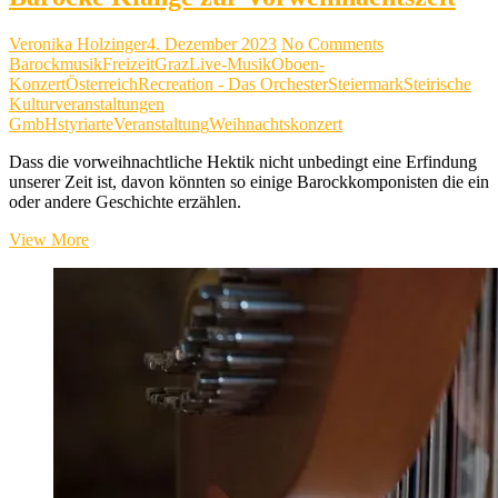
Veronika Holzinger
4. Dezember 2023
No Comments
Barockmusik
Freizeit
Graz
Live-Musik
Oboen-
Konzert
Österreich
Recreation - Das Orchester
Steiermark
Steirische
Kulturveranstaltungen
GmbH
styriarte
Veranstaltung
Weihnachtskonzert
Dass die vorweihnachtliche Hektik nicht unbedingt eine Erfindung
unserer Zeit ist, davon könnten so einige Barockkomponisten die ein
oder andere Geschichte erzählen.
Barocke
View More
Klänge
zur
Vorweihnachtszeit