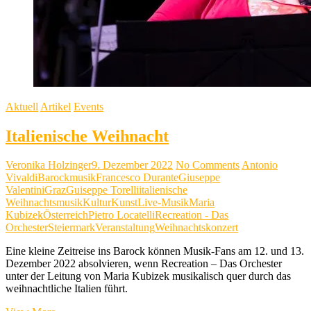
Aktuell
Artikel
Events
Italienische Weihnacht
Veronika Holzinger
9. Dezember 2022
No Comments
Antonio
Vivaldi
Barockmusik
Francesco Durante
Giuseppe
Valentini
Graz
Guiseppe Torelli
italienische
Weihnachtsmusik
Kultur
Kunst
Live-Musik
Maria
Kubizek
Österreich
Pietro Locatelli
Recreation - Das
Orchester
Steiermark
Veranstaltung
Weihnachtskonzert
Eine kleine Zeitreise ins Barock können Musik-Fans am 12. und 13.
Dezember 2022 absolvieren, wenn Recreation – Das Orchester
unter der Leitung von Maria Kubizek musikalisch quer durch das
weihnachtliche Italien führt.