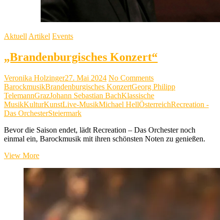
Aktuell
Artikel
Events
„Brandenburgisches Konzert“
Veronika Holzinger
27. Mai 2024
No Comments
Barockmusik
Brandenburgisches Konzert
Georg Philipp
Telemann
Graz
Johann Sebastian Bach
Klassische
Musik
Kultur
Kunst
Live-Musik
Michael Hell
Österreich
Recreation -
Das Orchester
Steiermark
Bevor die Saison endet, lädt Recreation – Das Orchester noch
einmal ein, Barockmusik mit ihren schönsten Noten zu genießen.
„Brandenburgisches
View More
Konzert“