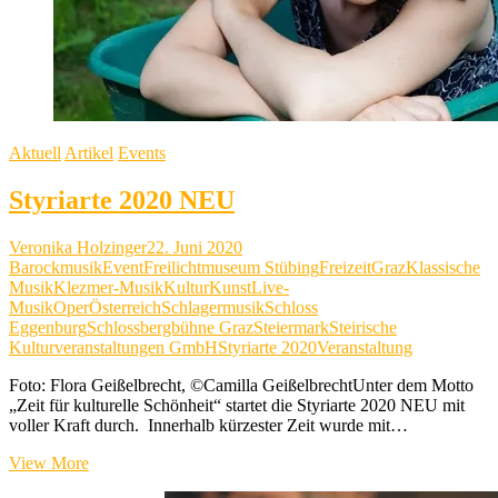
Aktuell
Artikel
Events
Styriarte 2020 NEU
Veronika Holzinger
22. Juni 2020
Barockmusik
Event
Freilichtmuseum Stübing
Freizeit
Graz
Klassische
Musik
Klezmer-Musik
Kultur
Kunst
Live-
Musik
Oper
Österreich
Schlagermusik
Schloss
Eggenburg
Schlossbergbühne Graz
Steiermark
Steirische
Kulturveranstaltungen GmbH
Styriarte 2020
Veranstaltung
Foto: Flora Geißelbrecht, ©Camilla GeißelbrechtUnter dem Motto
„Zeit für kulturelle Schönheit“ startet die Styriarte 2020 NEU mit
voller Kraft durch. Innerhalb kürzester Zeit wurde mit…
Styriarte
View More
2020