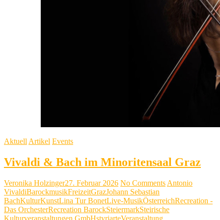
Aktuell
Artikel
Events
Vivaldi & Bach im Minoritensaal Graz
Veronika Holzinger
27. Februar 2026
No Comments
Antonio
Vivaldi
Barockmusik
Freizeit
Graz
Johann Sebastian
Bach
Kultur
Kunst
Lina Tur Bonet
Live-Musik
Österreich
Recreation -
Das Orchester
Recreation Barock
Steiermark
Steirische
Kulturveranstaltungen GmbH
styriarte
Veranstaltung