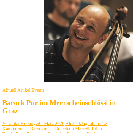
NEU
Aktuell
Artikel
Events
Barock Pur im Meerscheinschlössl in
Graz
Veronika Holzinger
6. März 2020
Alexis Magito
barocke
Kammermusik
Barockmusik
Benedetto Marcello
Erich