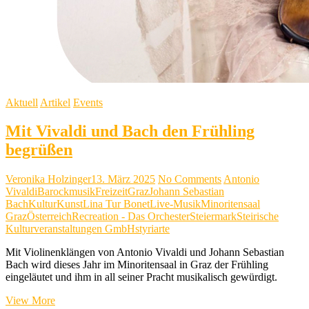
Aktuell
Artikel
Events
Mit Vivaldi und Bach den Frühling
begrüßen
Veronika Holzinger
13. März 2025
No Comments
Antonio
Vivaldi
Barockmusik
Freizeit
Graz
Johann Sebastian
Bach
Kultur
Kunst
Lina Tur Bonet
Live-Musik
Minoritensaal
Graz
Österreich
Recreation - Das Orchester
Steiermark
Steirische
Kulturveranstaltungen GmbH
styriarte
Mit Violinenklängen von Antonio Vivaldi und Johann Sebastian
Bach wird dieses Jahr im Minoritensaal in Graz der Frühling
eingeläutet und ihm in all seiner Pracht musikalisch gewürdigt.
Mit
View More