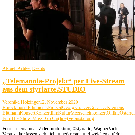
Aktuell
Artikel
Events
„Telemannia-Projekt“ per Live-Stream
aus dem styriarte.STUDIO
Veronika Holzinger
12. November 2020
Barockmusik
Filmmusik
Freizeit
Georg Gratzer
Graz
Jazz
Klemens
Bittmann
Konzert
Konzertfilm
Kultur
Meerscheinkonzert
Online
Österre
Film
The Show Musst Go On(line)
Veranstaltung
Foto: Telemannia, Videoproduktion, ©styriarte, WagnerViele
Veranstalter lassen sich nicht unterkriegen und weichen auf den