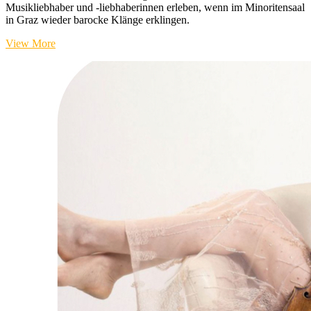
Musikliebhaber und -liebhaberinnen erleben, wenn im Minoritensaal
in Graz wieder barocke Klänge erklingen.
Bach
View More
&
Söhne
–
musikalisches
„Familientreffen“
im
Minoritensaal