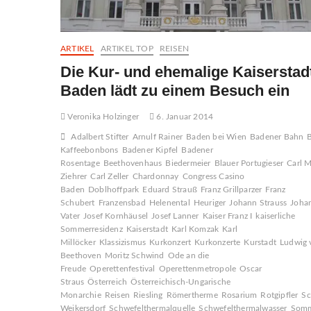
ARTIKEL
ARTIKEL TOP
REISEN
Die Kur- und ehemalige Kaiserstad
Baden lädt zu einem Besuch ein
Veronika Holzinger
6. Januar 2014
Adalbert Stifter
Arnulf Rainer
Baden bei Wien
Badener Bahn
Kaffeebonbons
Badener Kipfel
Badener
Rosentage
Beethovenhaus
Biedermeier
Blauer Portugieser
Carl M
Ziehrer
Carl Zeller
Chardonnay
Congress Casino
Baden
Doblhoffpark
Eduard Strauß
Franz Grillparzer
Franz
Schubert
Franzensbad
Helenental
Heuriger
Johann Strauss
Joha
Vater
Josef Kornhäusel
Josef Lanner
Kaiser Franz I
kaiserliche
Sommerresidenz
Kaiserstadt
Karl Komzak
Karl
Millöcker
Klassizismus
Kurkonzert
Kurkonzerte
Kurstadt
Ludwig 
Beethoven
Moritz Schwind
Ode an die
Freude
Operettenfestival
Operettenmetropole
Oscar
Straus
Österreich
Österreichisch-Ungarische
Monarchie
Reisen
Riesling
Römertherme
Rosarium
Rotgipfler
Sc
Weikersdorf
Schwefelthermalquelle
Schwefelthermalwasser
Somm