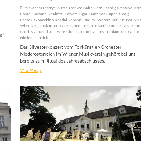
Alexander Merzyn
Alfred Eschwé
Anita Götz
Beerdig Smetana
Ber
Bobro
Caetano Donizetti
Edward Elgar
Franz von Suppé
Georg
Enescu
Gioacchino Rossini
Johann Strauss
Konzert
Kritik
Kunst
Mus
Wien
Neujahrskonzert
Oper
Operette
Orchesterliteratur
Silvesterkon
Charles Gounod und Hans Christian Lumbye
Test
Tonkünstler-Orches
s“
Niederösterreich
Das Silvesterkonzert vom Tonkünstler-Orchester
Niederösterreich im Wiener Musikverein gehört bei uns
bereits zum Ritual des Jahresabschlusses.
Silvesterkonzert
View More
des
Tonkünstler-
Orchester
Niederösterreich