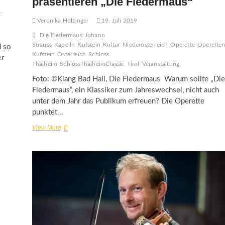
präsentieren „Die Fledermaus“
-
Veronika Holzinger
19. Juli 2019
Die Fledermaus
Johann
Strauss
Kapelln
Kufstein
Kultur
Niederösterreich
Operette
Operette
d so
Kufstein
Österreich
Schloss
er
Thalheim
SchlossThalheimClassic
Tirol
Veranstaltung
Foto: ©Klang Bad Hall, Die Fledermaus Warum sollte „Die
Fledermaus“, ein Klassiker zum Jahreswechsel, nicht auch
unter dem Jahr das Publikum erfreuen? Die Operette
punktet…
SchlossThalheimClassic
View More
und
Operettensommer
Kufstein
präsentieren
„Die
Fledermaus“