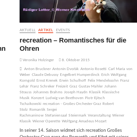
AKTUELL
ARTIKEL
EVENTS
recreation – Romantisches für die
nn
Ohren
Veronika Holzinger
8. Oktober 2015
Anton Bruckner
Antonín Dvořák
Antonio Rosetti
Carl Maria von
Weber
Claude Debussy
Engelbert Humperdinck
Erich Wolfgang
Korngold
Ernst Krenek
Erwin Schulhoff
Felix Mendelssohn
Franz
Lehár
Franz Schreker
Freizeit
Graz
Gustav Mahler
Johann
Strauss
Johannes Brahms
Joseph Haydn
Klassik
Klassische
Musik
Konzert
Ludwig van Beethoven
Piotr Iljitsch
Tschaikowski
recreation - Großes Orchester Graz
Robert
Stolz
Romantik
Sergei
Rachmaninow
Stefaniensaal
Steiermark
Veranstaltung
Wiener
Klassik
Wiener Operette
Wolfgang Amadeus Mozart
In seiner 14. Saison widmet sich recreation Großes