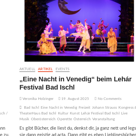
AKTUELL
ARTIKEL
EVENTS
„Eine Nacht in Venedig“ beim Lehár
Festival Bad Ischl
Veronika Holzinger
19. August 2025
No Comments
Bad Ischl
Eine Nacht in Venedig
Freizeit
Johann Strauss
Kongress 
sch /
TheaterHaus Bad Ischl
Kultur
Kunst
Lehár Festival Bad Ischl
Live
Musik
Oberösterreich
Operette
Österreich
Veranstaltung
ann
Es gibt Bücher, die liest du, denkst dir, ja ganz nett und legs
e zu.
sie dann geistig ad acta. Dann gibt es eben Lieblingsbücher