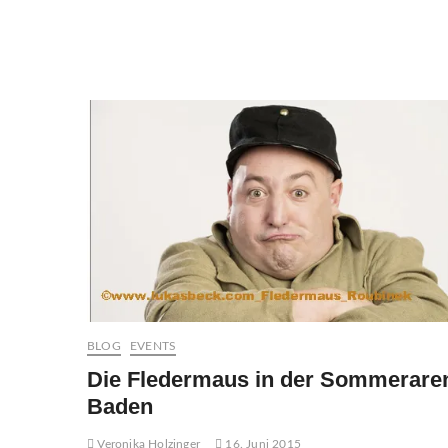
„An
der
schönen,
blauen
Donau“
von
Johann
Strauss
BLOG
EVENTS
Die Fledermaus in der Sommerare
Baden
Veronika Holzinger
16. Juni 2015