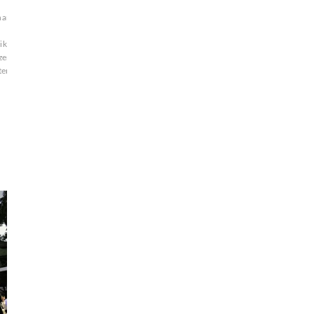
narda
ikverein
zert
sowie
ter