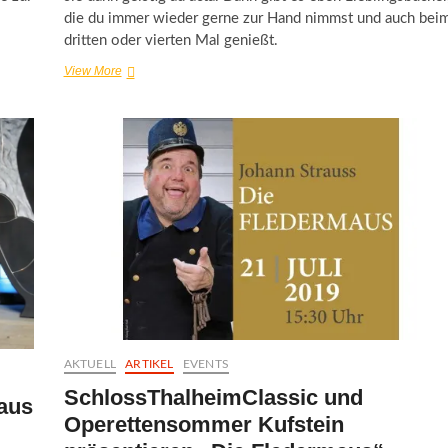
die du immer wieder gerne zur Hand nimmst und auch bei
dritten oder vierten Mal genießt.
„Eine
View More
Nacht
in
Venedig“
beim
Lehár
Festival
Bad
Ischl
AKTUELL
ARTIKEL
EVENTS
SchlossThalheimClassic und
maus
Operettensommer Kufstein