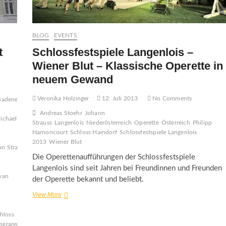
BLOG
EVENTS
t
Schlossfestspiele Langenlois –
Wiener Blut – Klassische Operette in
neuem Gewand
Veronika Holzinger
12. Juli 2013
No Comments
Badener
Andreas Stoehr
Johann
ichael
Strauss
Langenlois
Niederösterreich
Operette
Österreich
Philipp
Harnoncourt
Schloss Haindorf
Schlossfestspiele Langenlois
2013
Wiener Blut
nn Strauß
Die Operettenaufführungen der Schlossfestspiele
Langenlois sind seit Jahren bei Freundinnen und Freunden
van
der Operette bekannt und beliebt.
Schlossfestspiele
View More
Langenlois
–
hloss
Wiener
erarena