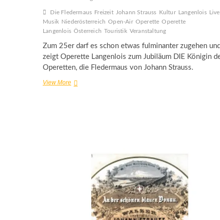
Die Fledermaus
Freizeit
Johann Strauss
Kultur
Langenlois
Live
Musik
Niederösterreich
Open-Air
Operette
Operette
Langenlois
Österreich
Touristik
Veranstaltung
Zum 25er darf es schon etwas fulminanter zugehen un
zeigt Operette Langenlois zum Jubiläum DIE Königin d
Operetten, die Fledermaus von Johann Strauss.
Operette
View More
Langenlois
–
Die
Fledermaus