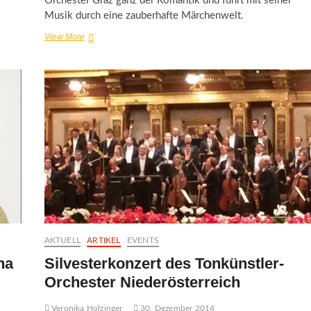
Orchester Graz ganz der Romantik und führt mit seiner
Musik durch eine zauberhafte Märchenwelt.
recreation
View More
–
Romantisches
für
die
Ohren
AKTUELL
ARTIKEL
EVENTS
na
Silvesterkonzert des Tonkünstler-
Orchester Niederösterreich
Veronika Holzinger
30. Dezember 2014