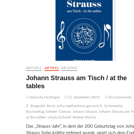
AKTUELL
ARTIKEL
ERLESEN
Johann Strauss am Tisch / at the
tables
Veronika Holzinger
12. Dezember 2025
No Comments
Biografie
Buch
echo medienhaus ges.m.b.h.
Echomedia
Buchverlag
Erlesen
Genuss
Johann Strauss
Johann Strauss am Ti
at the tables
Ursula Scheidl
Wiener Küche
Das „Strauss-Jahr“, in dem der 200 Geburtstag von Joh
Strauss Sohn kräftig gefeiert wurde, neigt sich dem End