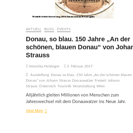
AKTUELL
BLOG
EVENTS
Donau, so blau. 150 Jahre „An der
schönen, blauen Donau“ von Joha
Strauss
Veronika Holzinger
3. Februar 2017
Ausstellung
Donau so blau. 150 Jahre „An der schönen blauen
Donau“ von Johann Strauss
Donauwalzer
Freizeit
Johann
Strauss
Österreich
Touristik
Veranstaltung
Wien
Alljährlich gleiten Millionen von Menschen zum
Jahreswechsel mit dem Donauwalzer ins Neue Jahr.
Donau,
View More
so
blau.
150
Jahre