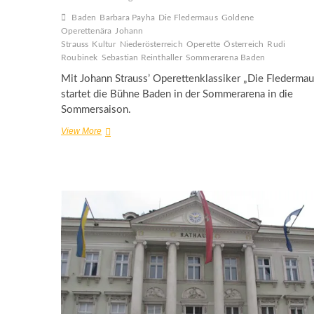
Baden
Barbara Payha
Die Fledermaus
Goldene
Operettenära
Johann
Strauss
Kultur
Niederösterreich
Operette
Österreich
Rudi
Roubinek
Sebastian Reinthaller
Sommerarena Baden
Mit Johann Strauss’ Operettenklassiker „Die Fledermau
startet die Bühne Baden in der Sommerarena in die
Sommersaison.
Die
View More
Fledermaus
in
der
Sommerarena
Baden